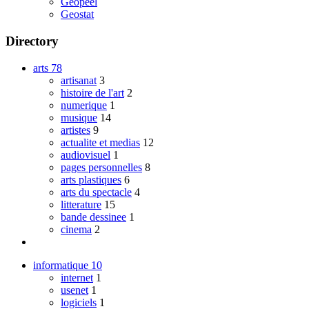
Geopeel
Geostat
Directory
arts
78
artisanat
3
histoire de l'art
2
numerique
1
musique
14
artistes
9
actualite et medias
12
audiovisuel
1
pages personnelles
8
arts plastiques
6
arts du spectacle
4
litterature
15
bande dessinee
1
cinema
2
informatique
10
internet
1
usenet
1
logiciels
1