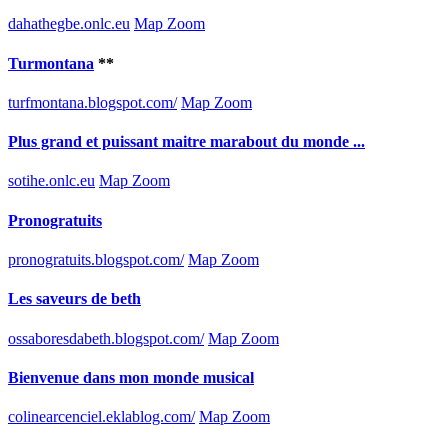
dahathegbe.onlc.eu
Map Zoom
Turmontana
**
turfmontana.blogspot.com/
Map Zoom
Plus grand et puissant maitre marabout du monde ...
sotihe.onlc.eu
Map Zoom
Pronogratuits
pronogratuits.blogspot.com/
Map Zoom
Les saveurs de beth
ossaboresdabeth.blogspot.com/
Map Zoom
Bienvenue dans mon monde musical
colinearcenciel.eklablog.com/
Map Zoom