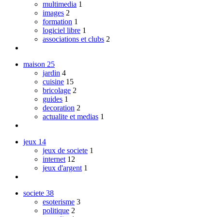
multimedia
1
images
2
formation
1
logiciel libre
1
associations et clubs
2
maison
25
jardin
4
cuisine
15
bricolage
2
guides
1
decoration
2
actualite et medias
1
jeux
14
jeux de societe
1
internet
12
jeux d'argent
1
societe
38
esoterisme
3
politique
2