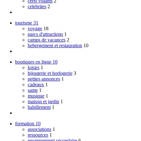
cerfs volants
2
celebrites
2
tourisme
31
voyage
18
parcs d'attractions
1
camps de vacances
2
hebergement et restauration
10
boutiques en ligne
10
loisirs
1
bijouterie et horlogerie
3
petites annonces
1
cadeaux
1
sante
1
musique
1
maison et jardin
1
habillement
1
formation
10
associations
1
ressources
1
enseignement secondaire
6