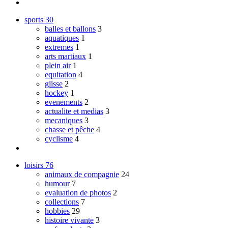
sports
30
balles et ballons
3
aquatiques
1
extremes
1
arts martiaux
1
plein air
1
equitation
4
glisse
2
hockey
1
evenements
2
actualite et medias
3
mecaniques
3
chasse et pêche
4
cyclisme
4
loisirs
76
animaux de compagnie
24
humour
7
evaluation de photos
2
collections
7
hobbies
29
histoire vivante
3