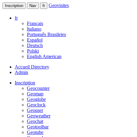
Geovisites
Inscription
Nav
fr
fr
Français
Italiano
Português Brasileiro
Español
Deutsch
Polski
English American
Accueil Directory
Admin
Inscription
Geocounter
Geomap
Geoglobe
Geoclock
Geouser
Geoweather
Geochat
Geotoolbar
Geotube