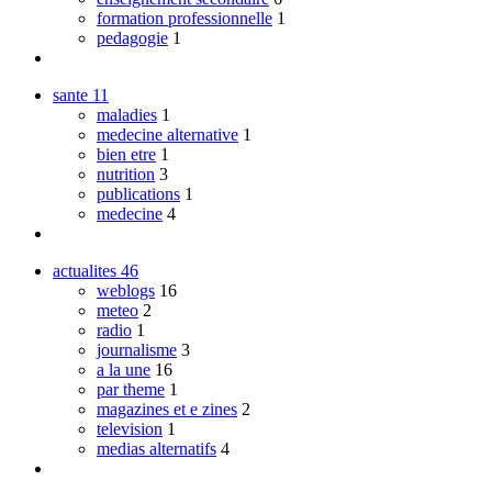
formation professionnelle
1
pedagogie
1
sante
11
maladies
1
medecine alternative
1
bien etre
1
nutrition
3
publications
1
medecine
4
actualites
46
weblogs
16
meteo
2
radio
1
journalisme
3
a la une
16
par theme
1
magazines et e zines
2
television
1
medias alternatifs
4