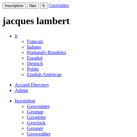
Geovisites
Inscription
Nav
fr
jacques lambert
fr
Français
Italiano
Português Brasileiro
Español
Deutsch
Polski
English American
Accueil Directory
Admin
Inscription
Geocounter
Geomap
Geoglobe
Geoclock
Geouser
Geoweather