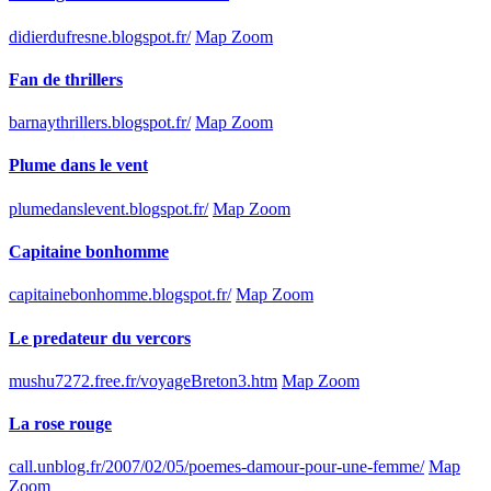
didierdufresne.blogspot.fr/
Map Zoom
Fan de thrillers
barnaythrillers.blogspot.fr/
Map Zoom
Plume dans le vent
plumedanslevent.blogspot.fr/
Map Zoom
Capitaine bonhomme
capitainebonhomme.blogspot.fr/
Map Zoom
Le predateur du vercors
mushu7272.free.fr/voyageBreton3.htm
Map Zoom
La rose rouge
call.unblog.fr/2007/02/05/poemes-damour-pour-une-femme/
Map
Zoom