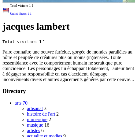
Total visitors
1
1
United States
1
1
jacques lambert
Total visitors 1
1
Faire connaître une oeuvre farfelue, gorgée de mondes parallèles au
nôtre et peuplée de créatures plus ou moins (in)sensées. Toute
ressemblance avec le comportement humain ne serait que pure
coïncidence. Les personnages lui échappant totalement, l'auteur tient
à dégager sa responsabilité en cas d'accident, dérapage,
inconvénients divers et autres agacements générés par cette oeuvre...
Directory
arts
70
artisanat
3
histoire de l'art
2
numerique
2
musique
16
artistes
6
actualite et medias
9