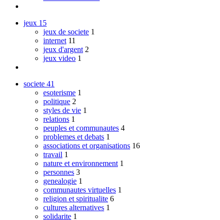
jeux
15
jeux de societe
1
internet
11
jeux d'argent
2
jeux video
1
societe
41
esoterisme
1
politique
2
styles de vie
1
relations
1
peuples et communautes
4
problemes et debats
1
associations et organisations
16
travail
1
nature et environnement
1
personnes
3
genealogie
1
communautes virtuelles
1
religion et spiritualite
6
cultures alternatives
1
solidarite
1