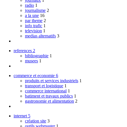
journaux
1
radio
1
journalisme
2
a la une
16
par theme
2
info trafic
1
television
1
medias alternatifs
3
references
2
bibliographie
1
musees
1
commerce et economie
6
produits et services industriels
1
transport et logistique
1
commerce international
1
batiment et travaux publics
1
gastronomie et alimentation
2
internet
5
création site
3
outils webmaster
1