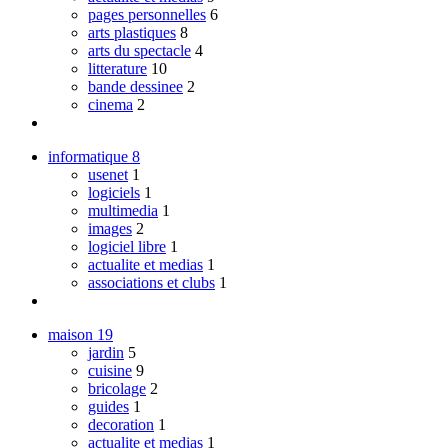
pages personnelles
6
arts plastiques
8
arts du spectacle
4
litterature
10
bande dessinee
2
cinema
2
informatique
8
usenet
1
logiciels
1
multimedia
1
images
2
logiciel libre
1
actualite et medias
1
associations et clubs
1
maison
19
jardin
5
cuisine
9
bricolage
2
guides
1
decoration
1
actualite et medias
1