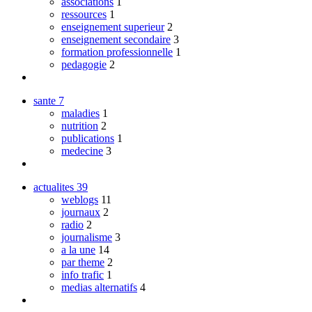
associations
1
ressources
1
enseignement superieur
2
enseignement secondaire
3
formation professionnelle
1
pedagogie
2
sante
7
maladies
1
nutrition
2
publications
1
medecine
3
actualites
39
weblogs
11
journaux
2
radio
2
journalisme
3
a la une
14
par theme
2
info trafic
1
medias alternatifs
4