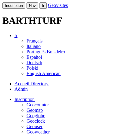
Geovisites
Inscription
Nav
fr
BARTHTURF
fr
Français
Italiano
Português Brasileiro
Español
Deutsch
Polski
English American
Accueil Directory
Admin
Inscription
Geocounter
Geomap
Geoglobe
Geoclock
Geouser
Geoweather