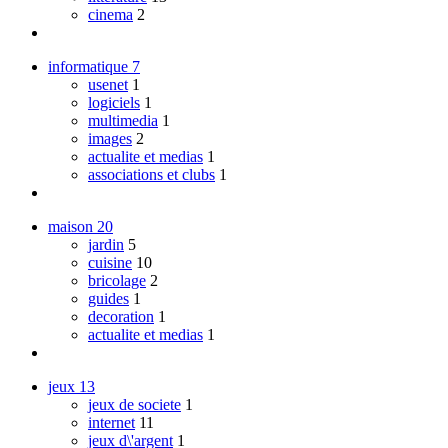
cinema
2
informatique
7
usenet
1
logiciels
1
multimedia
1
images
2
actualite et medias
1
associations et clubs
1
maison
20
jardin
5
cuisine
10
bricolage
2
guides
1
decoration
1
actualite et medias
1
jeux
13
jeux de societe
1
internet
11
jeux d\'argent
1