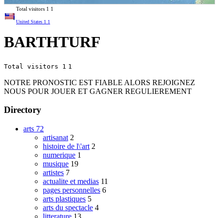
Total visitors
1
1
United States
1
1
BARTHTURF
Total visitors 1
1
NOTRE PRONOSTIC EST FIABLE ALORS REJOIGNEZ
NOUS POUR JOUER ET GAGNER REGULIEREMENT
Directory
arts
72
artisanat
2
histoire de l\'art
2
numerique
1
musique
19
artistes
7
actualite et medias
11
pages personnelles
6
arts plastiques
5
arts du spectacle
4
litterature
13