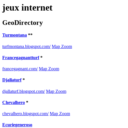
jeux internet
GeoDirectory
Turmontana
**
turfmontana.blogspot.com/
Map Zoom
Francegagnantturf
*
francegagnant.com/
Map Zoom
Djallaturf
*
djallaturf.blogspot.com/
Map Zoom
Chevalhero
*
chevalhero.blogspot.com/
Map Zoom
Ecuriegeneroso