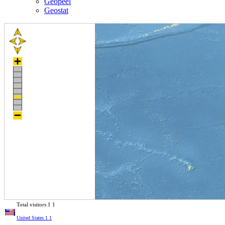
Geopeel
Geostat
Total visitors
1
1
United States
1
1