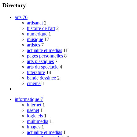
Directory
arts
76
artisanat
2
histoire de l'art
2
numerique
1
musique
17
artistes
7
actualite et medias
11
pages personnelles
8
arts plastiques
7
arts du spectacle
4
litterature
14
bande dessinee
2
cinema
1
informatique
7
internet
1
usenet
1
logiciels
1
multimedia
1
images
1
actualite et medias
1