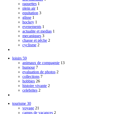
raquettes
1
plein air
1
equitation
3
glisse
1
hockey
1
evenements
1
actualite et medias
1
mecaniques
3
chasse et pêche
2
cyclisme
2
loisirs
59
animaux de compagnie
13
humour
7
evaluation de photos
2
collections
7
hobbies
26
histoire vivante
2
celebrites
2
tourisme
30
voyage
21
camps de vacances
2