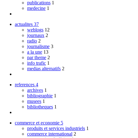
publications
1
medecine
1
actualites
37
weblogs
12
journaux
2
radio
2
journalisme
3
a la une
13
par theme
2
info trafic
1
medias alternatifs
2
references
4
archives
1
bibliographie
1
musees
1
bibliotheques
1
commerce et economie
5
produits et services industriels
1
commerce international
2