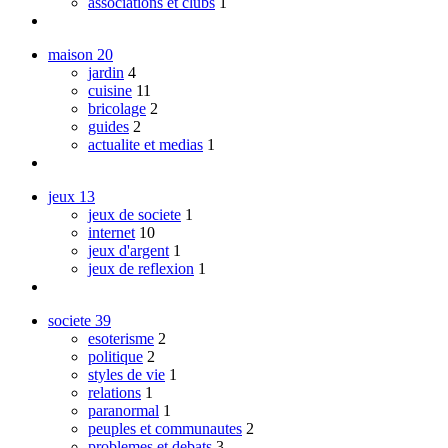
associations et clubs
1
maison
20
jardin
4
cuisine
11
bricolage
2
guides
2
actualite et medias
1
jeux
13
jeux de societe
1
internet
10
jeux d'argent
1
jeux de reflexion
1
societe
39
esoterisme
2
politique
2
styles de vie
1
relations
1
paranormal
1
peuples et communautes
2
problemes et debats
3