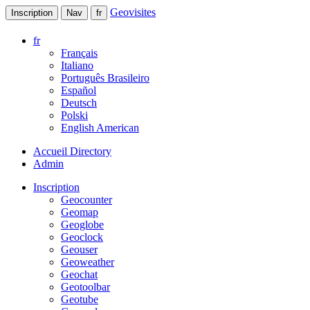
Geovisites
Inscription
Nav
fr
fr
Français
Italiano
Português Brasileiro
Español
Deutsch
Polski
English American
Accueil Directory
Admin
Inscription
Geocounter
Geomap
Geoglobe
Geoclock
Geouser
Geoweather
Geochat
Geotoolbar
Geotube