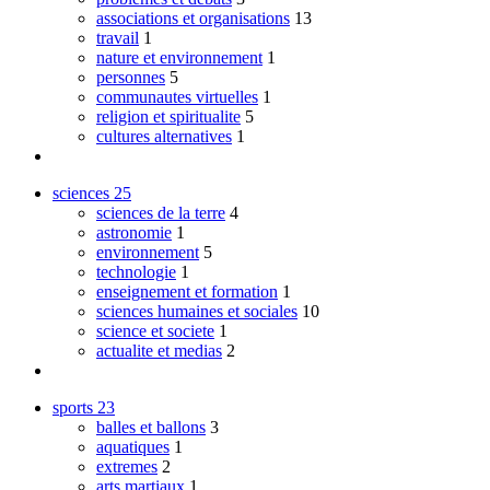
associations et organisations
13
travail
1
nature et environnement
1
personnes
5
communautes virtuelles
1
religion et spiritualite
5
cultures alternatives
1
sciences
25
sciences de la terre
4
astronomie
1
environnement
5
technologie
1
enseignement et formation
1
sciences humaines et sociales
10
science et societe
1
actualite et medias
2
sports
23
balles et ballons
3
aquatiques
1
extremes
2
arts martiaux
1