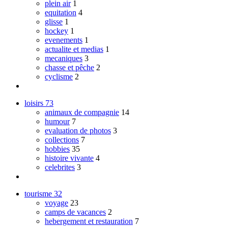
plein air
1
equitation
4
glisse
1
hockey
1
evenements
1
actualite et medias
1
mecaniques
3
chasse et pêche
2
cyclisme
2
loisirs
73
animaux de compagnie
14
humour
7
evaluation de photos
3
collections
7
hobbies
35
histoire vivante
4
celebrites
3
tourisme
32
voyage
23
camps de vacances
2
hebergement et restauration
7