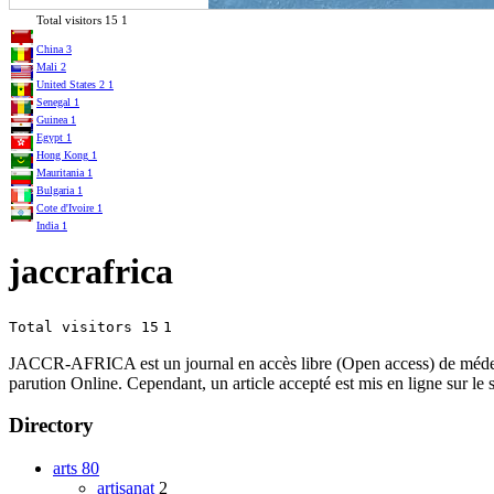
Total visitors
15
1
China
3
Mali
2
United States
2
1
Senegal
1
Guinea
1
Egypt
1
Hong Kong
1
Mauritania
1
Bulgaria
1
Cote d'Ivoire
1
India
1
jaccrafrica
Total visitors 15
1
JACCR-AFRICA est un journal en accès libre (Open access) de médecin
parution Online. Cependant, un article accepté est mis en ligne sur le s
Directory
arts
80
artisanat
2