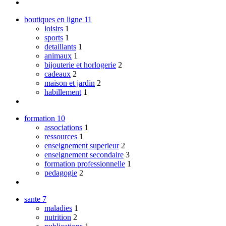
boutiques en ligne
11
loisirs
1
sports
1
detaillants
1
animaux
1
bijouterie et horlogerie
2
cadeaux
2
maison et jardin
2
habillement
1
formation
10
associations
1
ressources
1
enseignement superieur
2
enseignement secondaire
3
formation professionnelle
1
pedagogie
2
sante
7
maladies
1
nutrition
2