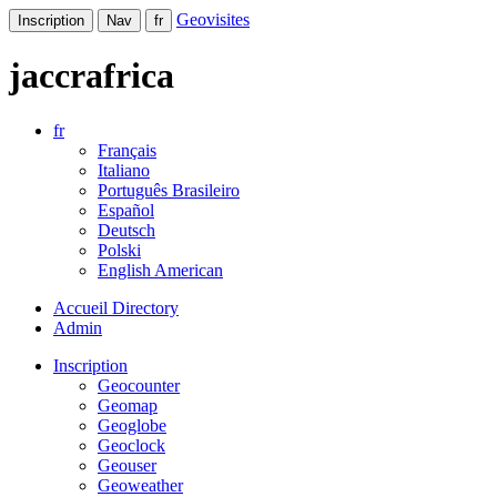
Geovisites
Inscription
Nav
fr
jaccrafrica
fr
Français
Italiano
Português Brasileiro
Español
Deutsch
Polski
English American
Accueil Directory
Admin
Inscription
Geocounter
Geomap
Geoglobe
Geoclock
Geouser
Geoweather