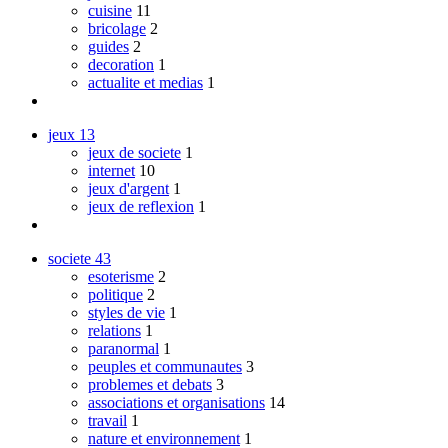
cuisine
11
bricolage
2
guides
2
decoration
1
actualite et medias
1
jeux
13
jeux de societe
1
internet
10
jeux d'argent
1
jeux de reflexion
1
societe
43
esoterisme
2
politique
2
styles de vie
1
relations
1
paranormal
1
peuples et communautes
3
problemes et debats
3
associations et organisations
14
travail
1
nature et environnement
1