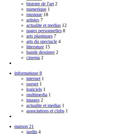
histoire de l'art
2
numerique
1
musique
18
artistes
7
actualite et medias
12
pages personnelles
8
arts plastiques
7
arts du spectacle
4
litterature
15
bande dessinee
2
cinema
2
informatique
8
internet
1
usenet
1
logiciels
1
multimedia
1
images
2
actualite et medias
1
associations et clubs
1
maison
21
jardin
4