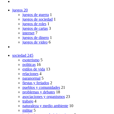
juegos
20
juegos de guerra
1
juegos de sociedad
1
juegos de roles
1
juegos de cartas
3
internet
7
juegos de dinero
1
juegos de video
6
sociedad
245
esoterismo
5
politicas
16
estilos de vida
13
relaciones
4
paranormal
5
fiestas y feriados
2
pueblos y comunidades
21
problemas y debates
18
asociaciones y organismos
23
trabajo
4
naturaleza y medio ambiente
10
militar
5