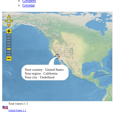
Geopeel
Geostat
Your country : United States
Your region : California
Your city : Undefined
Total visitors
1
1
United States
1
1