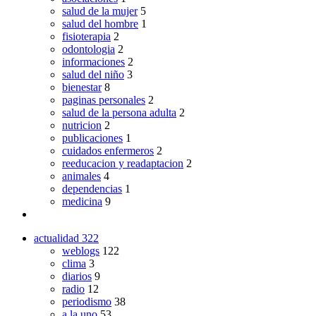
salud de la mujer
5
salud del hombre
1
fisioterapia
2
odontologia
2
informaciones
2
salud del niño
3
bienestar
8
paginas personales
2
salud de la persona adulta
2
nutricion
2
publicaciones
1
cuidados enfermeros
2
reeducacion y readaptacion
2
animales
4
dependencias
1
medicina
9
actualidad
322
weblogs
122
clima
3
diarios
9
radio
12
periodismo
38
a la uno
53