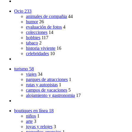
Ocio
233
animales de compañia
44
humor
26
evaluación de fotos
4
colecciones
14
hobbies
117
tabaco
2
historia viviente
16
celebridades
10
turismo
58
viajes
34
parques de atracciones
1
rutas y autopistas
1
campos de vacaciones
5
alojamiento y gastronomia
17
boutiques en línea
18
niños
1
arte
3
joyas y relojes
3
pequeños anuncios
1