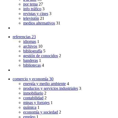
por tema
27
info tráfico
3
revistas y cines
3
televisión
21
medios alternativos
31
referencias
23
idiomas
1
archivos
10
bibliografía
5
gestión de conocidos
2
banderas
1
bibliotecas
4
comercio y economía
30
energía y medio ambiente
4
productos y servicios industriales
3
inmobiliario
2
contabilidad
2
minas y forrajes
1
química
1
economía y sociedad
2
empleo
1