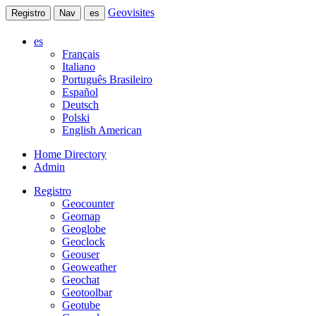
Geovisites
Registro
Nav
es
es
Français
Italiano
Português Brasileiro
Español
Deutsch
Polski
English American
Home Directory
Admin
Registro
Geocounter
Geomap
Geoglobe
Geoclock
Geouser
Geoweather
Geochat
Geotoolbar
Geotube