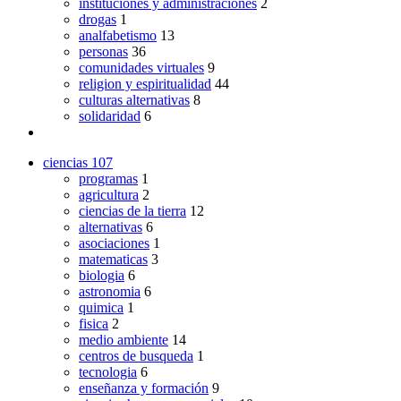
instituciones y administraciones
2
drogas
1
analfabetismo
13
personas
36
comunidades virtuales
9
religion y espiritualidad
44
culturas alternativas
8
solidaridad
6
ciencias
107
programas
1
agricultura
2
ciencias de la tierra
12
alternativas
6
asociaciones
1
matematicas
3
biologia
6
astronomia
6
quimica
1
fisica
2
medio ambiente
14
centros de busqueda
1
tecnologia
6
enseñanza y formación
9