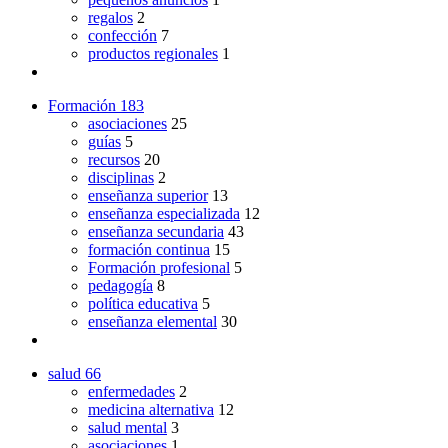
regalos
2
confección
7
productos regionales
1
Formación
183
asociaciones
25
guías
5
recursos
20
disciplinas
2
enseñanza superior
13
enseñanza especializada
12
enseñanza secundaria
43
formación continua
15
Formación profesional
5
pedagogía
8
política educativa
5
enseñanza elemental
30
salud
66
enfermedades
2
medicina alternativa
12
salud mental
3
asociaciones
1