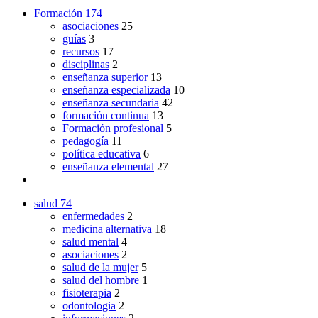
Formación
174
asociaciones
25
guías
3
recursos
17
disciplinas
2
enseñanza superior
13
enseñanza especializada
10
enseñanza secundaria
42
formación continua
13
Formación profesional
5
pedagogía
11
política educativa
6
enseñanza elemental
27
salud
74
enfermedades
2
medicina alternativa
18
salud mental
4
asociaciones
2
salud de la mujer
5
salud del hombre
1
fisioterapia
2
odontologia
2