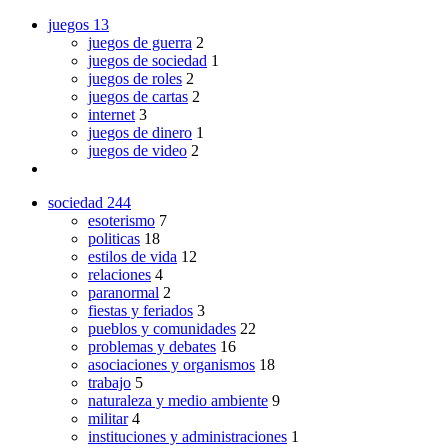
juegos
13
juegos de guerra
2
juegos de sociedad
1
juegos de roles
2
juegos de cartas
2
internet
3
juegos de dinero
1
juegos de video
2
sociedad
244
esoterismo
7
politicas
18
estilos de vida
12
relaciones
4
paranormal
2
fiestas y feriados
3
pueblos y comunidades
22
problemas y debates
16
asociaciones y organismos
18
trabajo
5
naturaleza y medio ambiente
9
militar
4
instituciones y administraciones
1