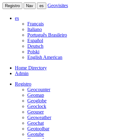
Geovisites
Registro
Nav
es
es
Français
Italiano
Português Brasileiro
Español
Deutsch
Polski
English American
Home Directory
Admin
Registro
Geocounter
Geomap
Geoglobe
Geoclock
Geouser
Geoweather
Geochat
Geotoolbar
Geotube