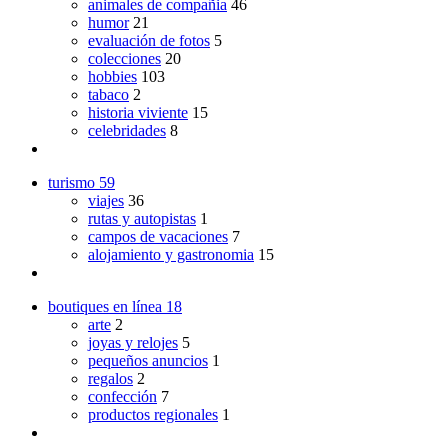
animales de compañia
46
humor
21
evaluación de fotos
5
colecciones
20
hobbies
103
tabaco
2
historia viviente
15
celebridades
8
turismo
59
viajes
36
rutas y autopistas
1
campos de vacaciones
7
alojamiento y gastronomia
15
boutiques en línea
18
arte
2
joyas y relojes
5
pequeños anuncios
1
regalos
2
confección
7
productos regionales
1