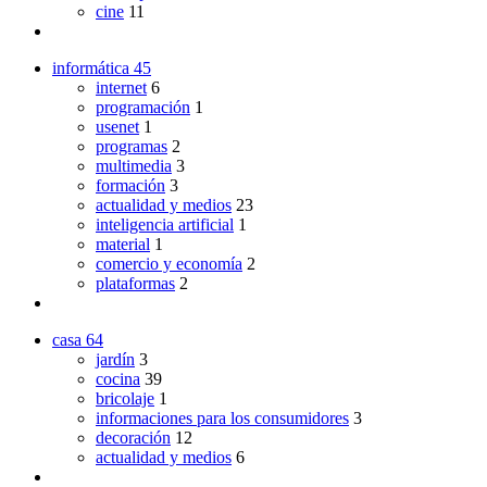
cine
11
informática
45
internet
6
programación
1
usenet
1
programas
2
multimedia
3
formación
3
actualidad y medios
23
inteligencia artificial
1
material
1
comercio y economía
2
plataformas
2
casa
64
jardín
3
cocina
39
bricolaje
1
informaciones para los consumidores
3
decoración
12
actualidad y medios
6