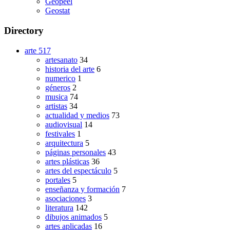
Geopeel
Geostat
Directory
arte
517
artesanato
34
historia del arte
6
numerico
1
géneros
2
musica
74
artistas
34
actualidad y medios
73
audiovisual
14
festivales
1
arquitectura
5
páginas personales
43
artes plásticas
36
artes del espectáculo
5
portales
5
enseñanza y formación
7
asociaciones
3
literatura
142
dibujos animados
5
artes aplicadas
16