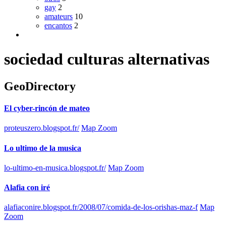
gay
2
amateurs
10
encantos
2
sociedad culturas alternativas
GeoDirectory
El cyber-rincón de mateo
proteuszero.blogspot.fr/
Map Zoom
Lo ultimo de la musica
lo-ultimo-en-musica.blogspot.fr/
Map Zoom
Alafia con iré
alafiaconire.blogspot.fr/2008/07/comida-de-los-orishas-maz-f
Map
Zoom