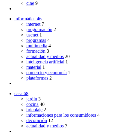
cine
9
informática
46
internet
7
programación
2
usenet
1
programas
4
multimedia
4
formación
3
actualidad y medios
20
inteligencia artificial
1
material
1
comercio y economía
1
plataformas
2
casa
68
jardín
3
cocina
40
bricolaje
2
informaciones para los consumidores
4
decoración
12
actualidad y medios
7