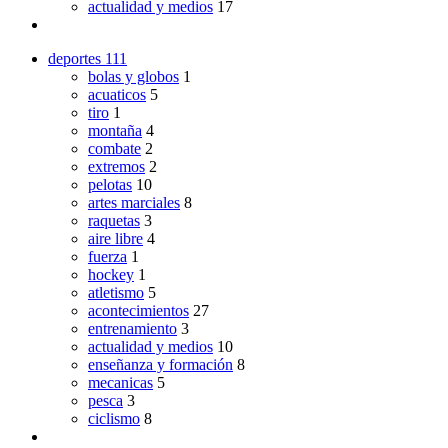
actualidad y medios
17
deportes
111
bolas y globos
1
acuaticos
5
tiro
1
montaña
4
combate
2
extremos
2
pelotas
10
artes marciales
8
raquetas
3
aire libre
4
fuerza
1
hockey
1
atletismo
5
acontecimientos
27
entrenamiento
3
actualidad y medios
10
enseñanza y formación
8
mecanicas
5
pesca
3
ciclismo
8