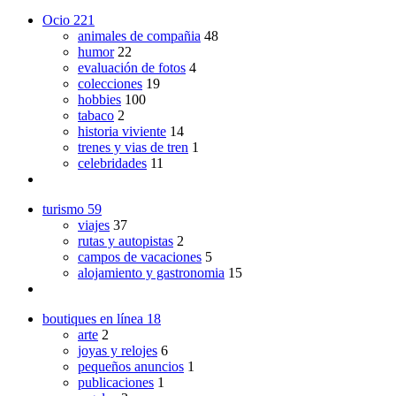
Ocio
221
animales de compañia
48
humor
22
evaluación de fotos
4
colecciones
19
hobbies
100
tabaco
2
historia viviente
14
trenes y vias de tren
1
celebridades
11
turismo
59
viajes
37
rutas y autopistas
2
campos de vacaciones
5
alojamiento y gastronomia
15
boutiques en línea
18
arte
2
joyas y relojes
6
pequeños anuncios
1
publicaciones
1