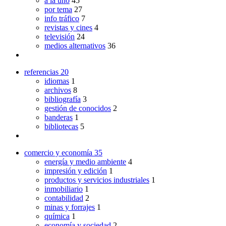
a la uno
45
por tema
27
info tráfico
7
revistas y cines
4
televisión
24
medios alternativos
36
referencias
20
idiomas
1
archivos
8
bibliografía
3
gestión de conocidos
2
banderas
1
bibliotecas
5
comercio y economía
35
energía y medio ambiente
4
impresión y edición
1
productos y servicios industriales
1
inmobiliario
1
contabilidad
2
minas y forrajes
1
química
1
economía y sociedad
2