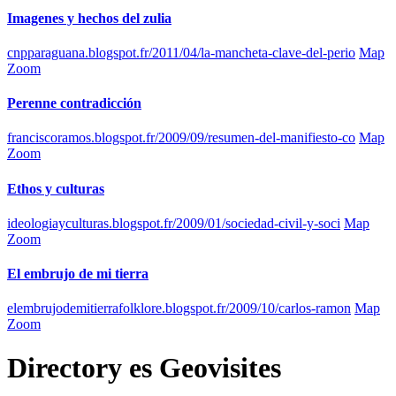
Imagenes y hechos del zulia
cnpparaguana.blogspot.fr/2011/04/la-mancheta-clave-del-perio
Map
Zoom
Perenne contradicción
franciscoramos.blogspot.fr/2009/09/resumen-del-manifiesto-co
Map
Zoom
Ethos y culturas
ideologiayculturas.blogspot.fr/2009/01/sociedad-civil-y-soci
Map
Zoom
El embrujo de mi tierra
elembrujodemitierrafolklore.blogspot.fr/2009/10/carlos-ramon
Map
Zoom
Directory
es
Geovisites