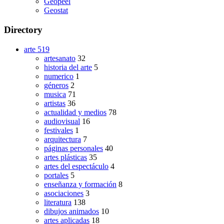
Geopeel
Geostat
Directory
arte
519
artesanato
32
historia del arte
5
numerico
1
géneros
2
musica
71
artistas
36
actualidad y medios
78
audiovisual
16
festivales
1
arquitectura
7
páginas personales
40
artes plásticas
35
artes del espectáculo
4
portales
5
enseñanza y formación
8
asociaciones
3
literatura
138
dibujos animados
10
artes aplicadas
18