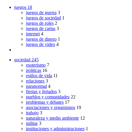
juegos
18
juegos de guerra
3
juegos de sociedad
1
juegos de roles
2
juegos de cartas
3
internet
4
juegos de dinero
1
juegos de video
4
sociedad
245
esoterismo
7
politicas
16
estilos de vida
11
relaciones
3
paranormal
4
fiestas y feriados
3
pueblos y comunidades
22
problemas y debates
17
asociaciones y organismos
19
trabajo
3
naturaleza y medio ambiente
12
militar
3
instituciones y administraciones
1