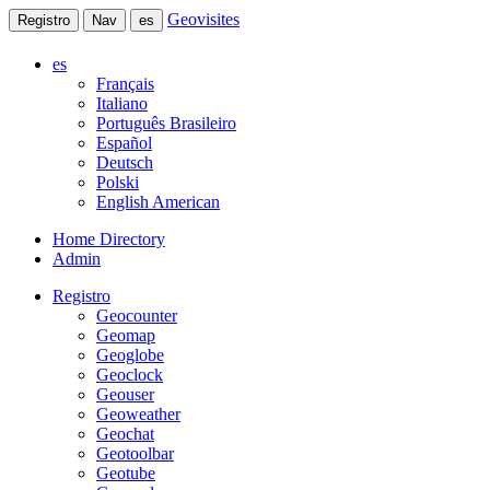
Geovisites
Registro
Nav
es
es
Français
Italiano
Português Brasileiro
Español
Deutsch
Polski
English American
Home Directory
Admin
Registro
Geocounter
Geomap
Geoglobe
Geoclock
Geouser
Geoweather
Geochat
Geotoolbar
Geotube