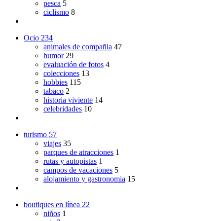
pesca
5
ciclismo
8
Ocio
234
animales de compañia
47
humor
29
evaluación de fotos
4
colecciones
13
hobbies
115
tabaco
2
historia viviente
14
celebridades
10
turismo
57
viajes
35
parques de atracciones
1
rutas y autopistas
1
campos de vacaciones
5
alojamiento y gastronomia
15
boutiques en línea
22
niños
1