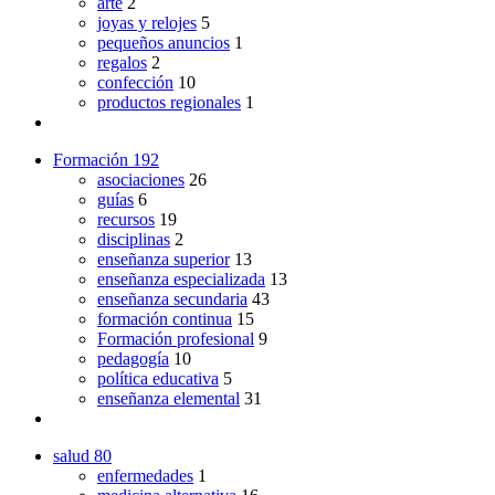
arte
2
joyas y relojes
5
pequeños anuncios
1
regalos
2
confección
10
productos regionales
1
Formación
192
asociaciones
26
guías
6
recursos
19
disciplinas
2
enseñanza superior
13
enseñanza especializada
13
enseñanza secundaria
43
formación continua
15
Formación profesional
9
pedagogía
10
política educativa
5
enseñanza elemental
31
salud
80
enfermedades
1