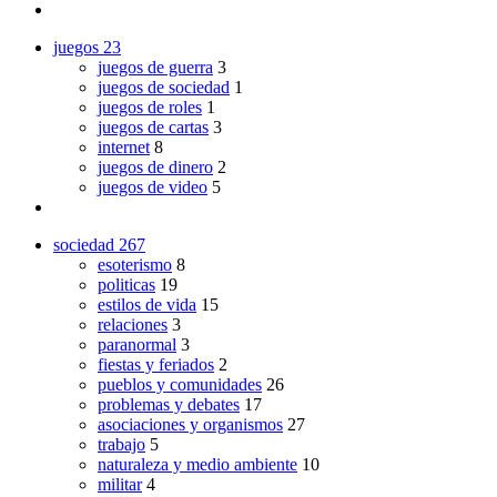
juegos
23
juegos de guerra
3
juegos de sociedad
1
juegos de roles
1
juegos de cartas
3
internet
8
juegos de dinero
2
juegos de video
5
sociedad
267
esoterismo
8
politicas
19
estilos de vida
15
relaciones
3
paranormal
3
fiestas y feriados
2
pueblos y comunidades
26
problemas y debates
17
asociaciones y organismos
27
trabajo
5
naturaleza y medio ambiente
10
militar
4