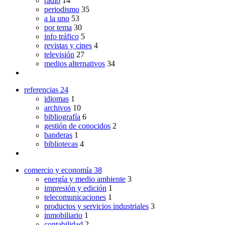
radio
14
periodismo
35
a la uno
53
por tema
30
info tráfico
5
revistas y cines
4
televisión
27
medios alternativos
34
referencias
24
idiomas
1
archivos
10
bibliografía
6
gestión de conocidos
2
banderas
1
bibliotecas
4
comercio y economía
38
energía y medio ambiente
3
impresión y edición
1
telecomunicaciones
1
productos y servicios industriales
3
inmobiliario
1
contabilidad
2