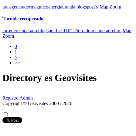
transgeneradormagnticoenergiaurantia.blogspot.fr/
Map Zoom
Toroide recuperado
toroiderecuperado.blogspot.fr/2011/12/toroide-recuperado.htm
Map
Zoom
0
1
>
>>
Directory
es
Geovisites
Registro
Admin
Copyright © Geovisites 2000 / 2026