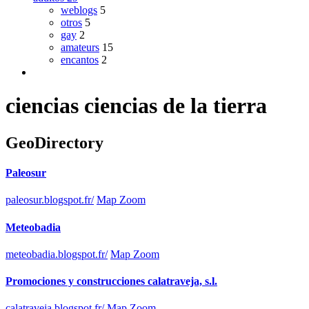
weblogs
5
otros
5
gay
2
amateurs
15
encantos
2
ciencias ciencias de la tierra
GeoDirectory
Paleosur
paleosur.blogspot.fr/
Map Zoom
Meteobadia
meteobadia.blogspot.fr/
Map Zoom
Promociones y construcciones calatraveja, s.l.
calatraveja.blogspot.fr/
Map Zoom