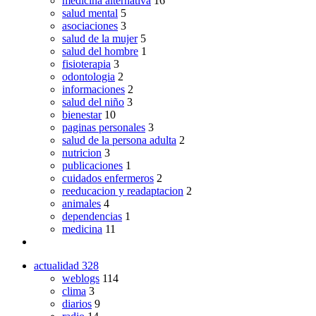
medicina alternativa
16
salud mental
5
asociaciones
3
salud de la mujer
5
salud del hombre
1
fisioterapia
3
odontologia
2
informaciones
2
salud del niño
3
bienestar
10
paginas personales
3
salud de la persona adulta
2
nutricion
3
publicaciones
1
cuidados enfermeros
2
reeducacion y readaptacion
2
animales
4
dependencias
1
medicina
11
actualidad
328
weblogs
114
clima
3
diarios
9