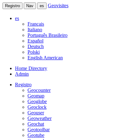
Geovisites
Registro
Nav
es
es
Français
Italiano
Português Brasileiro
Español
Deutsch
Polski
English American
Home Directory
Admin
Registro
Geocounter
Geomap
Geoglobe
Geoclock
Geouser
Geoweather
Geochat
Geotoolbar
Geotube