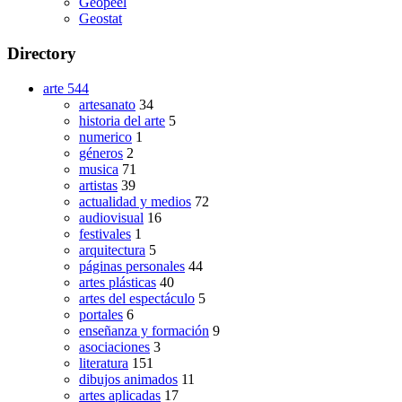
Geopeel
Geostat
Directory
arte
544
artesanato
34
historia del arte
5
numerico
1
géneros
2
musica
71
artistas
39
actualidad y medios
72
audiovisual
16
festivales
1
arquitectura
5
páginas personales
44
artes plásticas
40
artes del espectáculo
5
portales
6
enseñanza y formación
9
asociaciones
3
literatura
151
dibujos animados
11
artes aplicadas
17