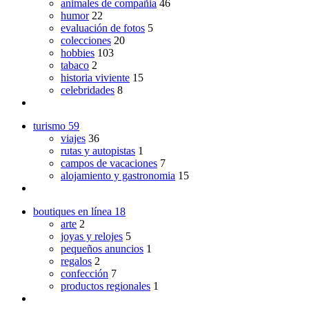
animales de compañia
46
humor
22
evaluación de fotos
5
colecciones
20
hobbies
103
tabaco
2
historia viviente
15
celebridades
8
turismo
59
viajes
36
rutas y autopistas
1
campos de vacaciones
7
alojamiento y gastronomia
15
boutiques en línea
18
arte
2
joyas y relojes
5
pequeños anuncios
1
regalos
2
confección
7
productos regionales
1