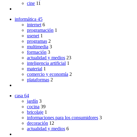
cine
11
informática
45
internet
6
programación
1
usenet
1
programas
2
multimedia
3
formación
3
actualidad y medios
23
inteligencia artificial
1
material
1
comercio y economía
2
plataformas
2
casa
64
jardín
3
cocina
39
bricolaje
1
informaciones para los consumidores
3
decoración
12
actualidad y medios
6