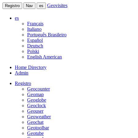
Geovisites
Registro
Nav
es
es
Français
Italiano
Português Brasileiro
Español
Deutsch
Polski
English American
Home Directory
Admin
Registro
Geocounter
Geomap
Geoglobe
Geoclock
Geouser
Geoweather
Geochat
Geotoolbar
Geotube