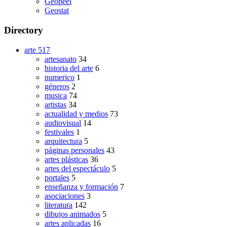
Geopeel
Geostat
Directory
arte
517
artesanato
34
historia del arte
6
numerico
1
géneros
2
musica
74
artistas
34
actualidad y medios
73
audiovisual
14
festivales
1
arquitectura
5
páginas personales
43
artes plásticas
36
artes del espectáculo
5
portales
5
enseñanza y formación
7
asociaciones
3
literatura
142
dibujos animados
5
artes aplicadas
16