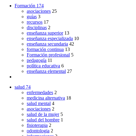
Formación
174
asociaciones
25
guías
3
recursos
17
disciplinas
2
enseñanza superior
13
enseñanza especializada
10
enseñanza secundaria
42
formación continua
13
Formación profesional
5
pedagogía
11
política educativa
6
enseñanza elemental
27
salud
74
enfermedades
2
medicina alternativa
18
salud mental
4
asociaciones
2
salud de la mujer
5
salud del hombre
1
fisioterapia
2
odontologia
2