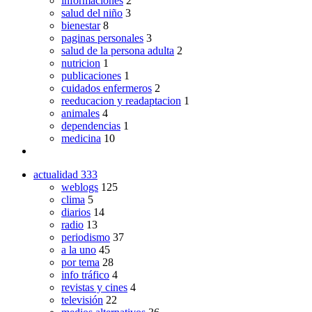
informaciones
2
salud del niño
3
bienestar
8
paginas personales
3
salud de la persona adulta
2
nutricion
1
publicaciones
1
cuidados enfermeros
2
reeducacion y readaptacion
1
animales
4
dependencias
1
medicina
10
actualidad
333
weblogs
125
clima
5
diarios
14
radio
13
periodismo
37
a la uno
45
por tema
28
info tráfico
4
revistas y cines
4
televisión
22