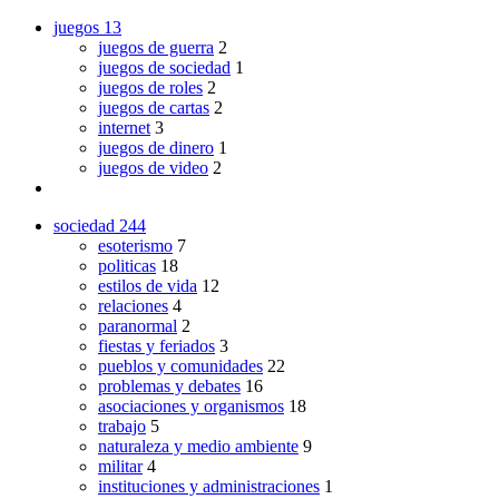
juegos
13
juegos de guerra
2
juegos de sociedad
1
juegos de roles
2
juegos de cartas
2
internet
3
juegos de dinero
1
juegos de video
2
sociedad
244
esoterismo
7
politicas
18
estilos de vida
12
relaciones
4
paranormal
2
fiestas y feriados
3
pueblos y comunidades
22
problemas y debates
16
asociaciones y organismos
18
trabajo
5
naturaleza y medio ambiente
9
militar
4
instituciones y administraciones
1