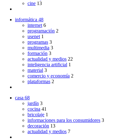
cine
13
informática
48
internet
6
programación
2
usenet
1
programas
3
multimedia
3
formación
3
actualidad y medios
22
inteligencia artificial
1
material
3
comercio y economía
2
plataformas
2
casa
68
jardín
3
cocina
41
bricolaje
1
informaciones para los consumidores
3
decoración
13
actualidad y medios
7