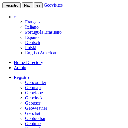
Geovisites
Registro
Nav
es
es
Français
Italiano
Português Brasileiro
Español
Deutsch
Polski
English American
Home Directory
Admin
Registro
Geocounter
Geomap
Geoglobe
Geoclock
Geouser
Geoweather
Geochat
Geotoolbar
Geotube