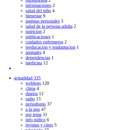
odontologia
2
informaciones
2
salud del niño
4
bienestar
9
paginas personales
3
salud de la persona adulta
2
nutricion
2
publicaciones
1
cuidados enfermeros
2
reeducacion y readaptacion
1
animales
4
dependencias
1
medicina
12
actualidad
335
weblogs
120
clima
4
diarios
12
radio
13
periodismo
37
a la uno
47
por tema
31
info tráfico
6
revistas y cines
5