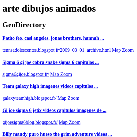
arte dibujos animados
GeoDirectory
Patito feo, casi angeles, jonas brothers, hannah ...
tennsadolescentes.blogspot.fr/2009_03_01_archive.html
Map Zoom
Sigma 6 gi joe cobra snake sigma 6 capitulos ...
sigma6gijoe.blogspot.fr/
Map Zoom
Team galaxy high imagenes videos capitulos ...
galaxyteamhigh.blogspot.fr/
Map Zoom
Gi joe sigma 6 jetix videos capitulos imagenes de ...
gijoesigma6blog.blogspot.fr/
Map Zoom
Billy mandy puro hueso the grim adventure videos ...