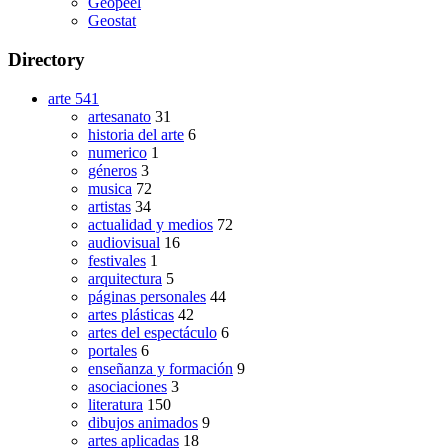
Geopeel
Geostat
Directory
arte
541
artesanato
31
historia del arte
6
numerico
1
géneros
3
musica
72
artistas
34
actualidad y medios
72
audiovisual
16
festivales
1
arquitectura
5
páginas personales
44
artes plásticas
42
artes del espectáculo
6
portales
6
enseñanza y formación
9
asociaciones
3
literatura
150
dibujos animados
9
artes aplicadas
18