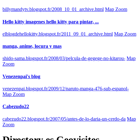
billymandytv.blogspot.fr/2008_10_01_archive.html
Map Zoom
Hello kitty imagenes hello kitty para pintar, ...
elblogdehellokitty.blogspot.fr/2011_09_01_archive.html
Map Zoom
manga, anime, locura y mas
shido-sama.blogspot.fr/2008/03/pelcula-de-gegege-no-kitarou-
Map
Zoom
Venezenpai's blog
venezenpai.blogspot.fr/2009/12/naruto-manga-476-sub-espanol-
Map Zoom
Cabezudo22
cabezudo22.blogspot.fr/2007/05/antes-de-lo-daria-un-cerdo-da
Map
Zoom
Directory
es
Geovisites