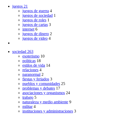
juegos
21
juegos de guerra
4
juegos de sociedad
1
juegos de roles
1
juegos de cartas
3
internet
6
juegos de dinero
2
juegos de video
4
sociedad
263
esoterismo
10
politicas
18
estilos de vida
14
relaciones
4
paranormal
2
fiestas y feriados
3
pueblos y comunidades
25
problemas y debates
17
asociaciones y organismos
24
trabajo
5
naturaleza y medio ambiente
9
militar
4
instituciones y administraciones
3