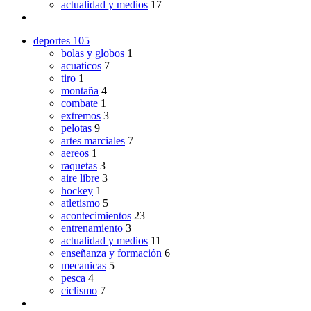
actualidad y medios
17
deportes
105
bolas y globos
1
acuaticos
7
tiro
1
montaña
4
combate
1
extremos
3
pelotas
9
artes marciales
7
aereos
1
raquetas
3
aire libre
3
hockey
1
atletismo
5
acontecimientos
23
entrenamiento
3
actualidad y medios
11
enseñanza y formación
6
mecanicas
5
pesca
4
ciclismo
7