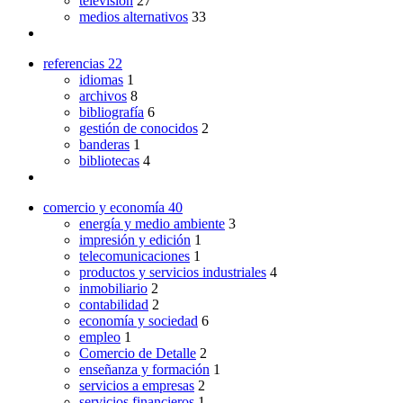
televisión
27
medios alternativos
33
referencias
22
idiomas
1
archivos
8
bibliografía
6
gestión de conocidos
2
banderas
1
bibliotecas
4
comercio y economía
40
energía y medio ambiente
3
impresión y edición
1
telecomunicaciones
1
productos y servicios industriales
4
inmobiliario
2
contabilidad
2
economía y sociedad
6
empleo
1
Comercio de Detalle
2
enseñanza y formación
1
servicios a empresas
2
servicios financieros
1