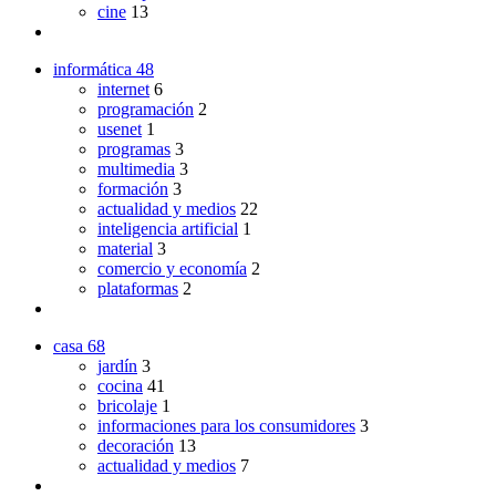
cine
13
informática
48
internet
6
programación
2
usenet
1
programas
3
multimedia
3
formación
3
actualidad y medios
22
inteligencia artificial
1
material
3
comercio y economía
2
plataformas
2
casa
68
jardín
3
cocina
41
bricolaje
1
informaciones para los consumidores
3
decoración
13
actualidad y medios
7