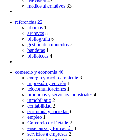
televisión
27
medios alternativos
33
referencias
22
idiomas
1
archivos
8
bibliografía
6
gestión de conocidos
2
banderas
1
bibliotecas
4
comercio y economía
40
energía y medio ambiente
3
impresión y edición
1
telecomunicaciones
1
productos y servicios industriales
4
inmobiliario
2
contabilidad
2
economía y sociedad
6
empleo
1
Comercio de Detalle
2
enseñanza y formación
1
servicios a empresas
2
servicios financieros
1