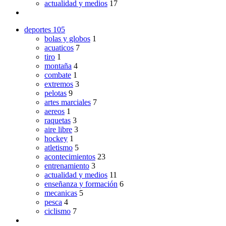
actualidad y medios
17
deportes
105
bolas y globos
1
acuaticos
7
tiro
1
montaña
4
combate
1
extremos
3
pelotas
9
artes marciales
7
aereos
1
raquetas
3
aire libre
3
hockey
1
atletismo
5
acontecimientos
23
entrenamiento
3
actualidad y medios
11
enseñanza y formación
6
mecanicas
5
pesca
4
ciclismo
7