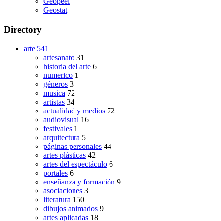
Geopeel
Geostat
Directory
arte
541
artesanato
31
historia del arte
6
numerico
1
géneros
3
musica
72
artistas
34
actualidad y medios
72
audiovisual
16
festivales
1
arquitectura
5
páginas personales
44
artes plásticas
42
artes del espectáculo
6
portales
6
enseñanza y formación
9
asociaciones
3
literatura
150
dibujos animados
9
artes aplicadas
18