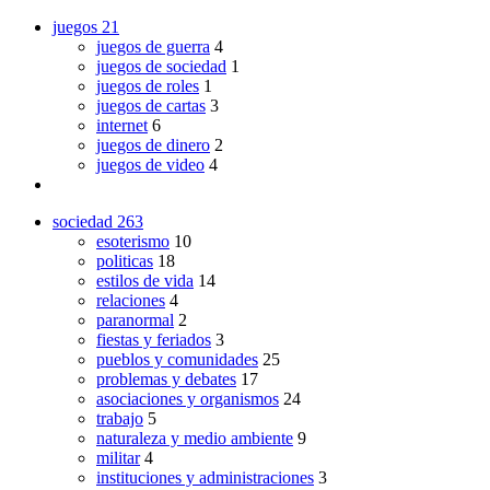
juegos
21
juegos de guerra
4
juegos de sociedad
1
juegos de roles
1
juegos de cartas
3
internet
6
juegos de dinero
2
juegos de video
4
sociedad
263
esoterismo
10
politicas
18
estilos de vida
14
relaciones
4
paranormal
2
fiestas y feriados
3
pueblos y comunidades
25
problemas y debates
17
asociaciones y organismos
24
trabajo
5
naturaleza y medio ambiente
9
militar
4
instituciones y administraciones
3