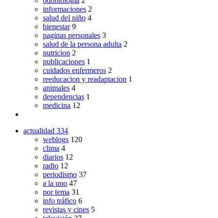
odontologia
2
informaciones
2
salud del niño
4
bienestar
9
paginas personales
3
salud de la persona adulta
2
nutricion
2
publicaciones
1
cuidados enfermeros
2
reeducacion y readaptacion
1
animales
4
dependencias
1
medicina
12
actualidad
334
weblogs
120
clima
4
diarios
12
radio
12
periodismo
37
a la uno
47
por tema
31
info tráfico
6
revistas y cines
5