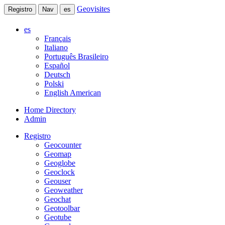
Geovisites
Registro
Nav
es
es
Français
Italiano
Português Brasileiro
Español
Deutsch
Polski
English American
Home Directory
Admin
Registro
Geocounter
Geomap
Geoglobe
Geoclock
Geouser
Geoweather
Geochat
Geotoolbar
Geotube