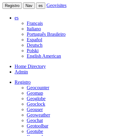
Geovisites
Registro
Nav
es
es
Français
Italiano
Português Brasileiro
Español
Deutsch
Polski
English American
Home Directory
Admin
Registro
Geocounter
Geomap
Geoglobe
Geoclock
Geouser
Geoweather
Geochat
Geotoolbar
Geotube