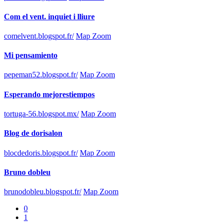
Com el vent. inquiet i lliure
comelvent.blogspot.fr/
Map Zoom
Mi pensamiento
pepeman52.blogspot.fr/
Map Zoom
Esperando mejorestiempos
tortuga-56.blogspot.mx/
Map Zoom
Blog de dorisalon
blocdedoris.blogspot.fr/
Map Zoom
Bruno dobleu
brunodobleu.blogspot.fr/
Map Zoom
0
1