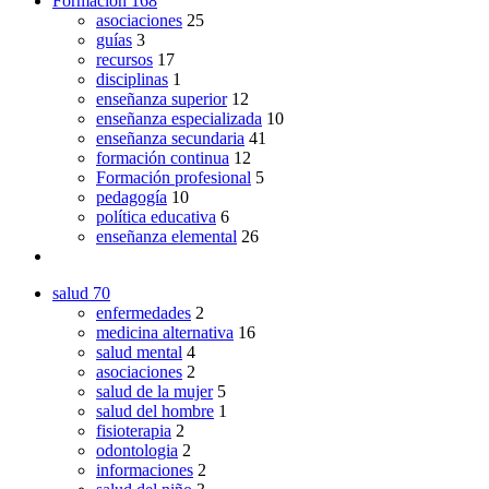
Formación
168
asociaciones
25
guías
3
recursos
17
disciplinas
1
enseñanza superior
12
enseñanza especializada
10
enseñanza secundaria
41
formación continua
12
Formación profesional
5
pedagogía
10
política educativa
6
enseñanza elemental
26
salud
70
enfermedades
2
medicina alternativa
16
salud mental
4
asociaciones
2
salud de la mujer
5
salud del hombre
1
fisioterapia
2
odontologia
2
informaciones
2