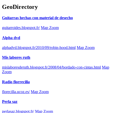
GeoDirectory
Guitarras hechas con material de desecho
guitarroides.blogspot.fr/
Map Zoom
Alpha dvd
alphadvd.blogspot.fr/2010/09/robin-hood.html
Map Zoom
Mis labores ruth
mislaboresderuth.blogspot.fr/2008/04/bordado-con-cintas.html
Map
Zoom
Radio florrecilla
florecilla.ucoz.es/
Map Zoom
Perla saz
perlasaz.blogspot.fr/
Map Zoom