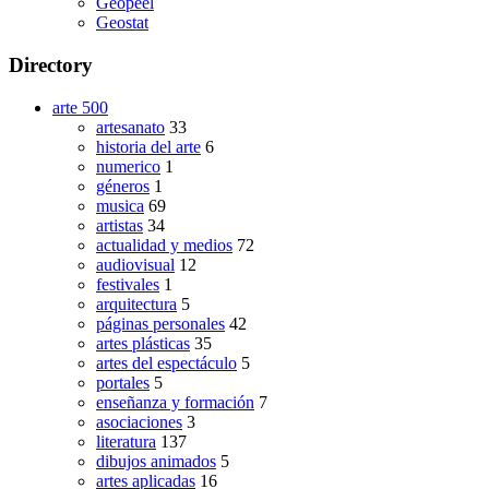
Geopeel
Geostat
Directory
arte
500
artesanato
33
historia del arte
6
numerico
1
géneros
1
musica
69
artistas
34
actualidad y medios
72
audiovisual
12
festivales
1
arquitectura
5
páginas personales
42
artes plásticas
35
artes del espectáculo
5
portales
5
enseñanza y formación
7
asociaciones
3
literatura
137
dibujos animados
5
artes aplicadas
16