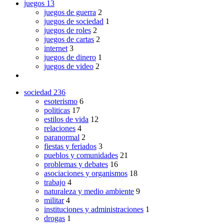
juegos
13
juegos de guerra
2
juegos de sociedad
1
juegos de roles
2
juegos de cartas
2
internet
3
juegos de dinero
1
juegos de video
2
sociedad
236
esoterismo
6
politicas
17
estilos de vida
12
relaciones
4
paranormal
2
fiestas y feriados
3
pueblos y comunidades
21
problemas y debates
16
asociaciones y organismos
18
trabajo
4
naturaleza y medio ambiente
9
militar
4
instituciones y administraciones
1
drogas
1