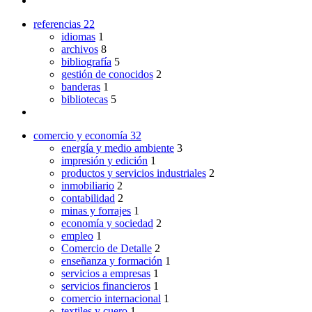
referencias
22
idiomas
1
archivos
8
bibliografía
5
gestión de conocidos
2
banderas
1
bibliotecas
5
comercio y economía
32
energía y medio ambiente
3
impresión y edición
1
productos y servicios industriales
2
inmobiliario
2
contabilidad
2
minas y forrajes
1
economía y sociedad
2
empleo
1
Comercio de Detalle
2
enseñanza y formación
1
servicios a empresas
1
servicios financieros
1
comercio internacional
1
textiles y cuero
1