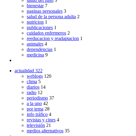
salud del niño
3
bienestar
7
paginas personales
3
salud de la persona adulta
2
nutricion
1
publicaciones
1
cuidados enfermeros
2
reeducacion y readaptacion
1
animales
4
dependencias
1
medicina
9
actualidad
322
weblogs
120
clima
5
diarios
14
radio
12
periodismo
37
a la uno
42
por tema
28
info tráfico
4
revistas y cines
4
televisión
21
medios alternativos
35