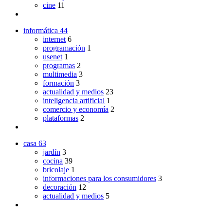
cine
11
informática
44
internet
6
programación
1
usenet
1
programas
2
multimedia
3
formación
3
actualidad y medios
23
inteligencia artificial
1
comercio y economía
2
plataformas
2
casa
63
jardín
3
cocina
39
bricolaje
1
informaciones para los consumidores
3
decoración
12
actualidad y medios
5