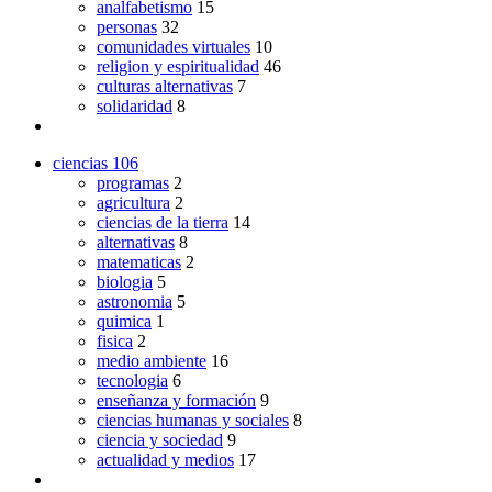
analfabetismo
15
personas
32
comunidades virtuales
10
religion y espiritualidad
46
culturas alternativas
7
solidaridad
8
ciencias
106
programas
2
agricultura
2
ciencias de la tierra
14
alternativas
8
matematicas
2
biologia
5
astronomia
5
quimica
1
fisica
2
medio ambiente
16
tecnologia
6
enseñanza y formación
9
ciencias humanas y sociales
8
ciencia y sociedad
9
actualidad y medios
17