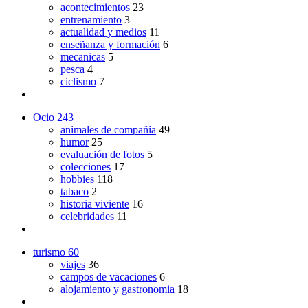
acontecimientos
23
entrenamiento
3
actualidad y medios
11
enseñanza y formación
6
mecanicas
5
pesca
4
ciclismo
7
Ocio
243
animales de compañia
49
humor
25
evaluación de fotos
5
colecciones
17
hobbies
118
tabaco
2
historia viviente
16
celebridades
11
turismo
60
viajes
36
campos de vacaciones
6
alojamiento y gastronomia
18