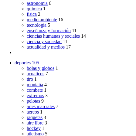
astronomia
6
quimica
1
fisica
2
medio ambiente
16
tecnologia
5
enseñanza y formación
11
ciencias humanas y sociales
14
ciencia y sociedad
11
actualidad y medios
17
deportes
105
bolas y globos
1
acuaticos
7
tiro
1
montaña
4
combate
1
extremos
3
pelotas
9
artes marciales
7
aereos
1
raquetas
3
aire libre
3
hockey
1
atletismo
5