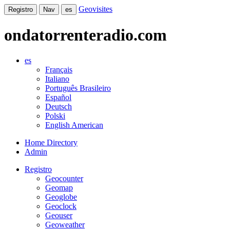
Geovisites
Registro
Nav
es
ondatorrenteradio.com
es
Français
Italiano
Português Brasileiro
Español
Deutsch
Polski
English American
Home Directory
Admin
Registro
Geocounter
Geomap
Geoglobe
Geoclock
Geouser
Geoweather