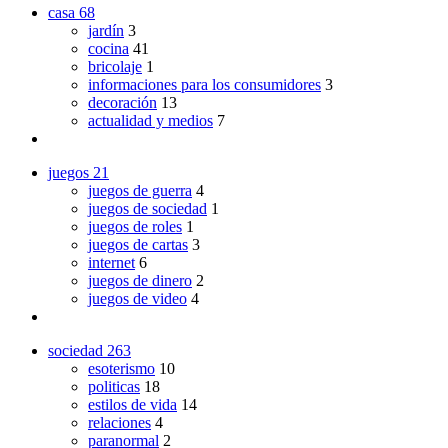
casa
68
jardín
3
cocina
41
bricolaje
1
informaciones para los consumidores
3
decoración
13
actualidad y medios
7
juegos
21
juegos de guerra
4
juegos de sociedad
1
juegos de roles
1
juegos de cartas
3
internet
6
juegos de dinero
2
juegos de video
4
sociedad
263
esoterismo
10
politicas
18
estilos de vida
14
relaciones
4
paranormal
2