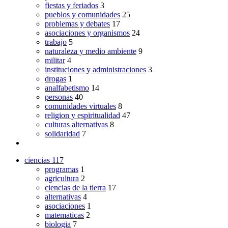
fiestas y feriados
3
pueblos y comunidades
25
problemas y debates
17
asociaciones y organismos
24
trabajo
5
naturaleza y medio ambiente
9
militar
4
instituciones y administraciones
3
drogas
1
analfabetismo
14
personas
40
comunidades virtuales
8
religion y espiritualidad
47
culturas alternativas
8
solidaridad
7
ciencias
117
programas
1
agricultura
2
ciencias de la tierra
17
alternativas
4
asociaciones
1
matematicas
2
biologia
7