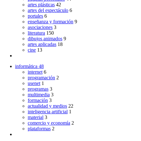
artes plásticas
42
artes del espectáculo
6
portales
6
enseñanza y formación
9
asociaciones
3
literatura
150
dibujos animados
9
artes aplicadas
18
cine
13
informática
48
internet
6
programación
2
usenet
1
programas
3
multimedia
3
formación
3
actualidad y medios
22
inteligencia artificial
1
material
3
comercio y economía
2
plataformas
2