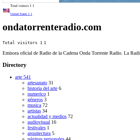
Total visitors
1
1
United States
1
1
ondatorrenteradio.com
Total visitors 1
1
Emisora oficial de Radio de la Cadena Onda Torrente Radio. La Radio
Directory
arte
541
artesanato
31
historia del arte
6
numerico
1
géneros
3
musica
72
artistas
34
actualidad y medios
72
audiovisual
16
festivales
1
arquitectura
5
páginas personales
44