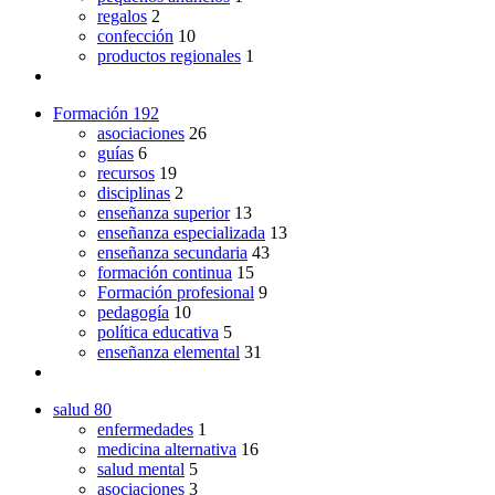
regalos
2
confección
10
productos regionales
1
Formación
192
asociaciones
26
guías
6
recursos
19
disciplinas
2
enseñanza superior
13
enseñanza especializada
13
enseñanza secundaria
43
formación continua
15
Formación profesional
9
pedagogía
10
política educativa
5
enseñanza elemental
31
salud
80
enfermedades
1
medicina alternativa
16
salud mental
5
asociaciones
3