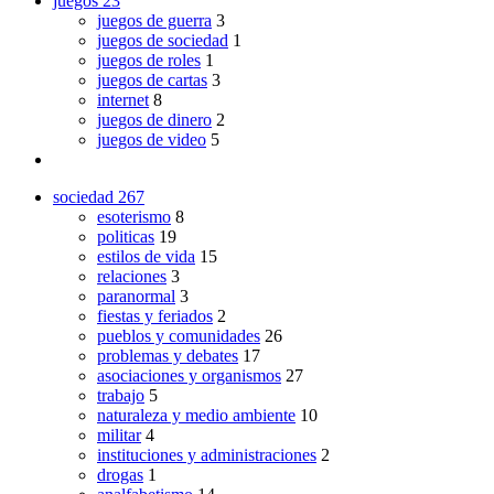
juegos
23
juegos de guerra
3
juegos de sociedad
1
juegos de roles
1
juegos de cartas
3
internet
8
juegos de dinero
2
juegos de video
5
sociedad
267
esoterismo
8
politicas
19
estilos de vida
15
relaciones
3
paranormal
3
fiestas y feriados
2
pueblos y comunidades
26
problemas y debates
17
asociaciones y organismos
27
trabajo
5
naturaleza y medio ambiente
10
militar
4
instituciones y administraciones
2
drogas
1