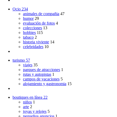
Ocio
234
animales de compañia
47
humor
29
evaluación de fotos
4
colecciones
13
hobbies
115
tabaco
2
historia viviente
14
celebridades
10
turismo
57
viajes
35
parques de atracciones
1
rutas y autopistas
1
campos de vacaciones
5
alojamiento y gastronomia
15
boutiques en línea
22
niños
1
arte
2
joyas y relojes
5
pequeños anuncios
1