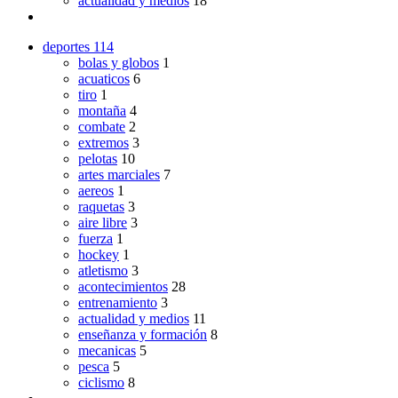
actualidad y medios
18
deportes
114
bolas y globos
1
acuaticos
6
tiro
1
montaña
4
combate
2
extremos
3
pelotas
10
artes marciales
7
aereos
1
raquetas
3
aire libre
3
fuerza
1
hockey
1
atletismo
3
acontecimientos
28
entrenamiento
3
actualidad y medios
11
enseñanza y formación
8
mecanicas
5
pesca
5
ciclismo
8