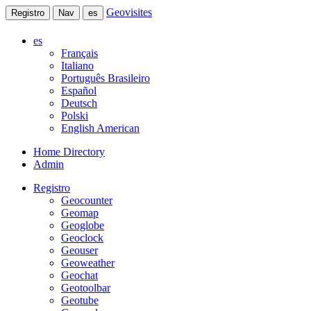
Geovisites
Registro
Nav
es
es
Français
Italiano
Português Brasileiro
Español
Deutsch
Polski
English American
Home Directory
Admin
Registro
Geocounter
Geomap
Geoglobe
Geoclock
Geouser
Geoweather
Geochat
Geotoolbar
Geotube