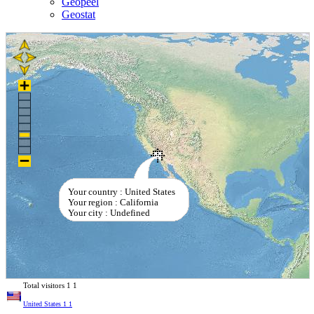
Geopeel
Geostat
Your country : United States
Your region : California
Your city : Undefined
Total visitors
1
1
United States
1
1