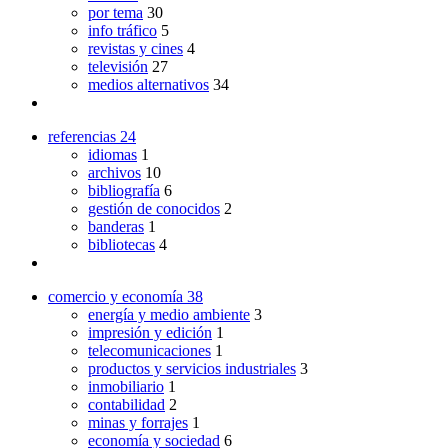
por tema
30
info tráfico
5
revistas y cines
4
televisión
27
medios alternativos
34
referencias
24
idiomas
1
archivos
10
bibliografía
6
gestión de conocidos
2
banderas
1
bibliotecas
4
comercio y economía
38
energía y medio ambiente
3
impresión y edición
1
telecomunicaciones
1
productos y servicios industriales
3
inmobiliario
1
contabilidad
2
minas y forrajes
1
economía y sociedad
6