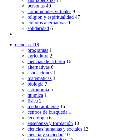
analfabetismo
14
personas
40
comunidades virtuales
9
religion y espiritualidad
47
culturas alternativas
9
solidaridad
6
ciencias
118
programas
1
agricultura
2
ciencias de la tierra
16
alternativas
6
asociaciones
1
matematicas
3
biologia
7
astronomia
5
quimica
1
fisica
2
medio ambiente
16
centros de busqueda
1
tecnologia
6
enseñanza y formación
10
ciencias humanas y sociales
13
ciencia y sociedad
10