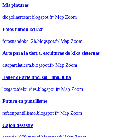
Mis pinturas
diegolinaresart.blogspot.fr/
Map Zoom
Fotos nando kd1/2h
fotosnandokd12h.blogspot.fr/
Map Zoom
Arte para la tierra. esculturas de kika cisternas
arteparalatierra.blogspot.fr/
Map Zoom
Taller de arte hno. sol - hna. luna
losgatosdelourdes.blogspot.fr/
Map Zoom
Pntura en puntillismo
rafaenpuntillismo.blogspot.fr/
Map Zoom
Cajón desastre