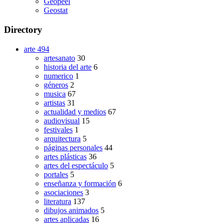
Geopeel
Geostat
Directory
arte
494
artesanato
30
historia del arte
6
numerico
1
géneros
2
musica
67
artistas
31
actualidad y medios
67
audiovisual
15
festivales
1
arquitectura
5
páginas personales
44
artes plásticas
36
artes del espectáculo
5
portales
5
enseñanza y formación
6
asociaciones
3
literatura
137
dibujos animados
5
artes aplicadas
16