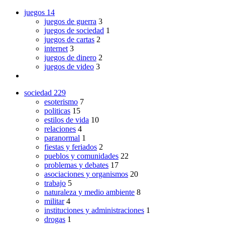
juegos
14
juegos de guerra
3
juegos de sociedad
1
juegos de cartas
2
internet
3
juegos de dinero
2
juegos de video
3
sociedad
229
esoterismo
7
politicas
15
estilos de vida
10
relaciones
4
paranormal
1
fiestas y feriados
2
pueblos y comunidades
22
problemas y debates
17
asociaciones y organismos
20
trabajo
5
naturaleza y medio ambiente
8
militar
4
instituciones y administraciones
1
drogas
1