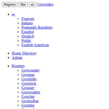
Geovisites
Registro
Nav
es
es
Français
Italiano
Português Brasileiro
Español
Deutsch
Polski
English American
Home Directory
Admin
Registro
Geocounter
Geomap
Geoglobe
Geoclock
Geouser
Geoweather
Geochat
Geotoolbar
Geotube