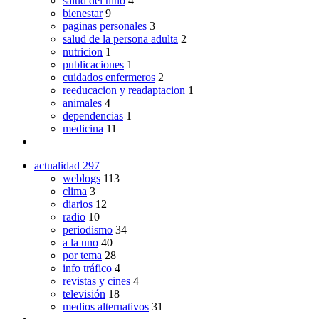
salud del niño
4
bienestar
9
paginas personales
3
salud de la persona adulta
2
nutricion
1
publicaciones
1
cuidados enfermeros
2
reeducacion y readaptacion
1
animales
4
dependencias
1
medicina
11
actualidad
297
weblogs
113
clima
3
diarios
12
radio
10
periodismo
34
a la uno
40
por tema
28
info tráfico
4
revistas y cines
4
televisión
18
medios alternativos
31