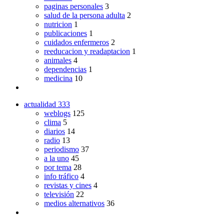
paginas personales
3
salud de la persona adulta
2
nutricion
1
publicaciones
1
cuidados enfermeros
2
reeducacion y readaptacion
1
animales
4
dependencias
1
medicina
10
actualidad
333
weblogs
125
clima
5
diarios
14
radio
13
periodismo
37
a la uno
45
por tema
28
info tráfico
4
revistas y cines
4
televisión
22
medios alternativos
36