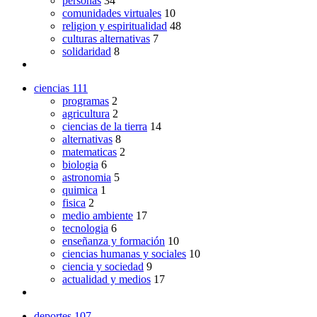
personas
34
comunidades virtuales
10
religion y espiritualidad
48
culturas alternativas
7
solidaridad
8
ciencias
111
programas
2
agricultura
2
ciencias de la tierra
14
alternativas
8
matematicas
2
biologia
6
astronomia
5
quimica
1
fisica
2
medio ambiente
17
tecnologia
6
enseñanza y formación
10
ciencias humanas y sociales
10
ciencia y sociedad
9
actualidad y medios
17
deportes
107