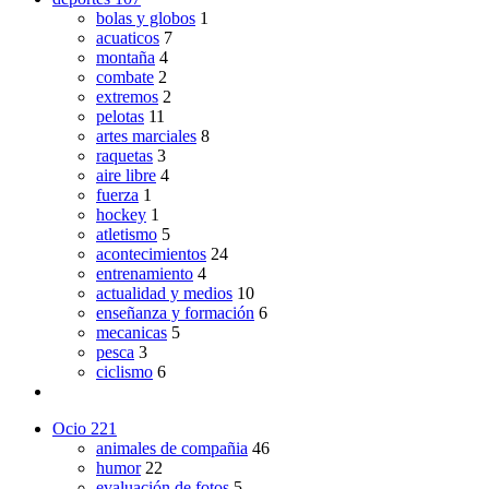
bolas y globos
1
acuaticos
7
montaña
4
combate
2
extremos
2
pelotas
11
artes marciales
8
raquetas
3
aire libre
4
fuerza
1
hockey
1
atletismo
5
acontecimientos
24
entrenamiento
4
actualidad y medios
10
enseñanza y formación
6
mecanicas
5
pesca
3
ciclismo
6
Ocio
221
animales de compañia
46
humor
22
evaluación de fotos
5