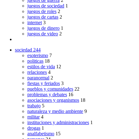
juegos de guerra
2
juegos de sociedad
1
juegos de roles
2
juegos de cartas
2
internet
3
juegos de dinero
1
juegos de video
2
sociedad
244
esoterismo
7
politicas
18
estilos de vida
12
relaciones
4
paranormal
2
fiestas y feriados
3
pueblos y comunidades
22
problemas y debates
16
asociaciones y organismos
18
trabajo
5
naturaleza y medio ambiente
9
militar
4
instituciones y administraciones
1
drogas
1
analfabetismo
15