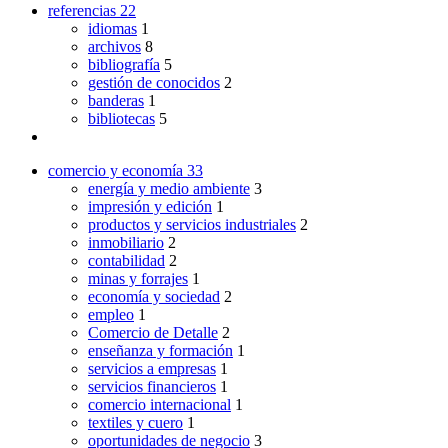
referencias
22
idiomas
1
archivos
8
bibliografía
5
gestión de conocidos
2
banderas
1
bibliotecas
5
comercio y economía
33
energía y medio ambiente
3
impresión y edición
1
productos y servicios industriales
2
inmobiliario
2
contabilidad
2
minas y forrajes
1
economía y sociedad
2
empleo
1
Comercio de Detalle
2
enseñanza y formación
1
servicios a empresas
1
servicios financieros
1
comercio internacional
1
textiles y cuero
1
oportunidades de negocio
3