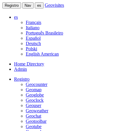
Geovisites
Registro
Nav
es
es
Français
Italiano
Português Brasileiro
Español
Deutsch
Polski
English American
Home Directory
Admin
Registro
Geocounter
Geomap
Geoglobe
Geoclock
Geouser
Geoweather
Geochat
Geotoolbar
Geotube