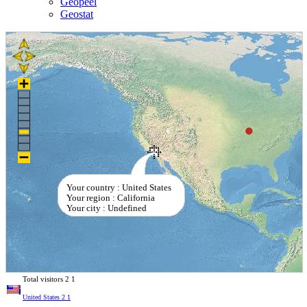
Geopeel
Geostat
Your country : United States
Your region : California
Your city : Undefined
Total visitors
2
1
United States
2
1