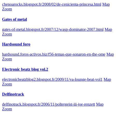
chenoarocks.blogspot.fr/2008/02/de-cenicienta-princesa.html
Map
Zoom
Gates of metal
gates-of-metal.blogspot.fr/2007/12/wasp-dominator-2007.html
Map
Zoom
Hardsound foro
hardsound.foros-activos.biz/f56-temas-que-sonaron-en-the-ome
Map
Zoom
Electronic beatz blog vol.2
electronicbeatzblog2.blogspot.fr/2009/11/va-lounge-beat-vol1
Map
Zoom
Delfinotrack
delfinotrack.blogspot.fr/2006/11/poltergeist-iii-joe-renzett
Map
Zoom