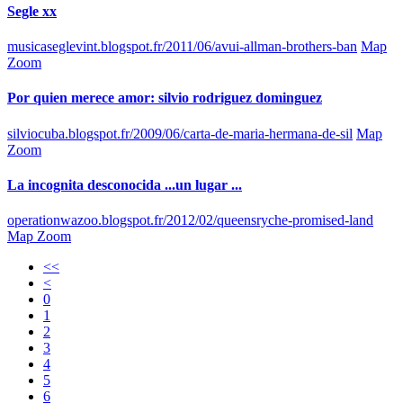
Segle xx
musicaseglevint.blogspot.fr/2011/06/avui-allman-brothers-ban
Map
Zoom
Por quien merece amor: silvio rodriguez dominguez
silviocuba.blogspot.fr/2009/06/carta-de-maria-hermana-de-sil
Map
Zoom
La incognita desconocida ...un lugar ...
operationwazoo.blogspot.fr/2012/02/queensryche-promised-land
Map Zoom
<<
<
0
1
2
3
4
5
6