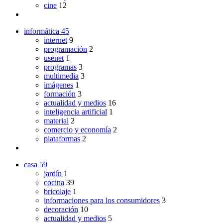
cine
12
informática
45
internet
9
programación
2
usenet
1
programas
3
multimedia
3
imágenes
1
formación
3
actualidad y medios
16
inteligencia artificial
1
material
2
comercio y economía
2
plataformas
2
casa
59
jardín
1
cocina
39
bricolaje
1
informaciones para los consumidores
3
decoración
10
actualidad y medios
5