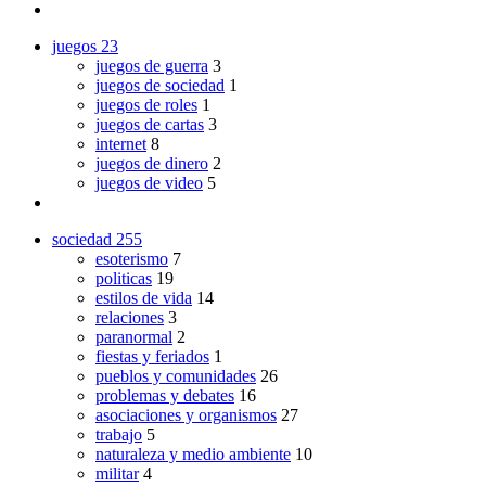
juegos
23
juegos de guerra
3
juegos de sociedad
1
juegos de roles
1
juegos de cartas
3
internet
8
juegos de dinero
2
juegos de video
5
sociedad
255
esoterismo
7
politicas
19
estilos de vida
14
relaciones
3
paranormal
2
fiestas y feriados
1
pueblos y comunidades
26
problemas y debates
16
asociaciones y organismos
27
trabajo
5
naturaleza y medio ambiente
10
militar
4