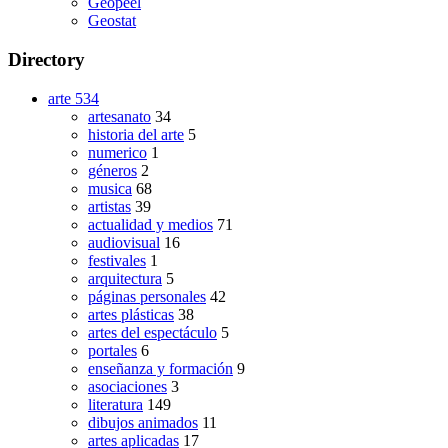
Geopeel
Geostat
Directory
arte
534
artesanato
34
historia del arte
5
numerico
1
géneros
2
musica
68
artistas
39
actualidad y medios
71
audiovisual
16
festivales
1
arquitectura
5
páginas personales
42
artes plásticas
38
artes del espectáculo
5
portales
6
enseñanza y formación
9
asociaciones
3
literatura
149
dibujos animados
11
artes aplicadas
17