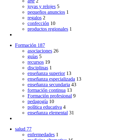
arte
2
joyas y relojes
5
pequeños anuncios
1
regalos
2
confección
10
productos regionales
1
Formación
187
asociaciones
26
guías
5
recursos
19
disciplinas
1
enseñanza superior
13
enseñanza especializada
13
enseñanza secundaria
43
formación continua
13
Formación profesional
9
pedagogía
10
política educativa
4
enseñanza elemental
31
salud
77
enfermedades
1