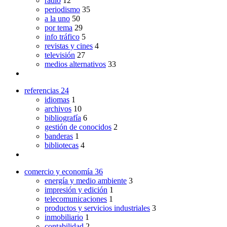
radio
12
periodismo
35
a la uno
50
por tema
29
info tráfico
5
revistas y cines
4
televisión
27
medios alternativos
33
referencias
24
idiomas
1
archivos
10
bibliografía
6
gestión de conocidos
2
banderas
1
bibliotecas
4
comercio y economía
36
energía y medio ambiente
3
impresión y edición
1
telecomunicaciones
1
productos y servicios industriales
3
inmobiliario
1
contabilidad
2