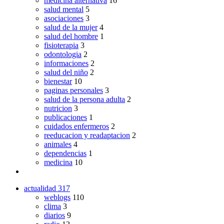
medicina alternativa
16
salud mental
5
asociaciones
3
salud de la mujer
4
salud del hombre
1
fisioterapia
3
odontologia
2
informaciones
2
salud del niño
2
bienestar
10
paginas personales
3
salud de la persona adulta
2
nutricion
3
publicaciones
1
cuidados enfermeros
2
reeducacion y readaptacion
2
animales
4
dependencias
1
medicina
10
actualidad
317
weblogs
110
clima
3
diarios
9