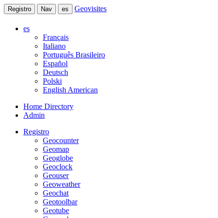
Geovisites
Registro
Nav
es
es
Français
Italiano
Português Brasileiro
Español
Deutsch
Polski
English American
Home Directory
Admin
Registro
Geocounter
Geomap
Geoglobe
Geoclock
Geouser
Geoweather
Geochat
Geotoolbar
Geotube