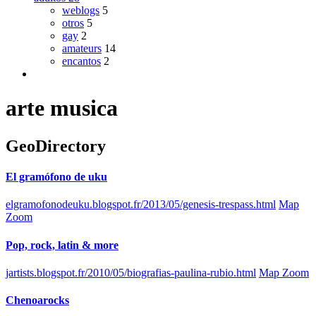
weblogs
5
otros
5
gay
2
amateurs
14
encantos
2
arte musica
GeoDirectory
El gramófono de uku
elgramofonodeuku.blogspot.fr/2013/05/genesis-trespass.html
Map
Zoom
Pop, rock, latin & more
jartists.blogspot.fr/2010/05/biografias-paulina-rubio.html
Map Zoom
Chenoarocks