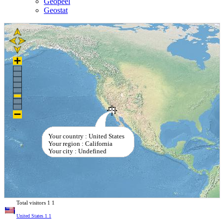
Geopeel
Geostat
Your country : United States
Your region : California
Your city : Undefined
Total visitors
1
1
United States
1
1