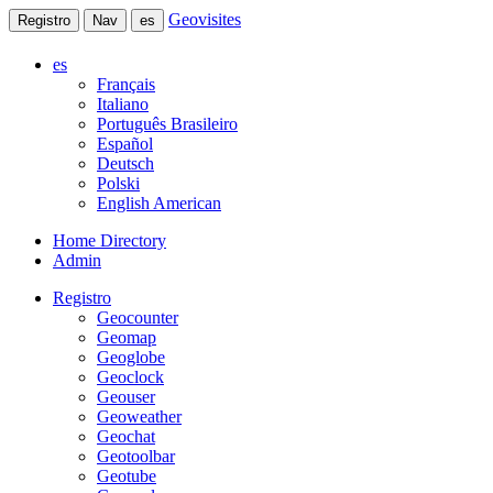
Geovisites
Registro
Nav
es
es
Français
Italiano
Português Brasileiro
Español
Deutsch
Polski
English American
Home Directory
Admin
Registro
Geocounter
Geomap
Geoglobe
Geoclock
Geouser
Geoweather
Geochat
Geotoolbar
Geotube