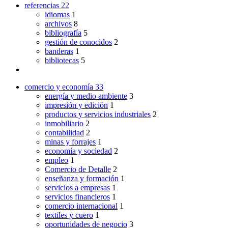
referencias
22
idiomas
1
archivos
8
bibliografía
5
gestión de conocidos
2
banderas
1
bibliotecas
5
comercio y economía
33
energía y medio ambiente
3
impresión y edición
1
productos y servicios industriales
2
inmobiliario
2
contabilidad
2
minas y forrajes
1
economía y sociedad
2
empleo
1
Comercio de Detalle
2
enseñanza y formación
1
servicios a empresas
1
servicios financieros
1
comercio internacional
1
textiles y cuero
1
oportunidades de negocio
3