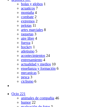
bolas y globos
1
acuaticos
7
montaña
4
combate
2
extremos
2
pelotas
11
artes marciales
8
raquetas
3
aire libre
4
fuerza
1
hockey
1
atletismo
5
acontecimientos
24
entrenamiento
4
actualidad y medios
10
enseñanza y formación
6
mecanicas
5
pesca
3
ciclismo
6
Ocio
221
animales de compañia
46
humor
22
evaluación de fotos
5