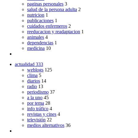
paginas personales
3
salud de la persona adulta
2
nutricion
1
publicaciones
1
cuidados enfermeros
2
reeducacion y readaptacion
1
animales
4
dependencias
1
medicina
10
actualidad
333
weblogs
125
clima
5
diarios
14
radio
13
periodismo
37
a la uno
45
por tema
28
info tráfico
4
revistas y cines
4
televisión
22
medios alternativos
36