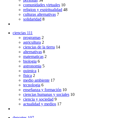
personas
34
comunidades virtuales
10
religion y espiritualidad
48
culturas alternativas
7
solidaridad
8
ciencias
111
programas
2
agricultura
2
ciencias de la tierra
14
alternativas
8
matematicas
2
biologia
6
astronomia
5
quimica
1
fisica
2
medio ambiente
17
tecnologia
6
enseñanza y formación
10
ciencias humanas y sociales
10
ciencia y sociedad
9
actualidad y medios
17
deportes
107