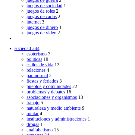
juegos de guerra
2
juegos de sociedad
1
juegos de roles
2
juegos de cartas
2
internet
3
juegos de dinero
1
juegos de video
2
sociedad
244
esoterismo
7
politicas
18
estilos de vida
12
relaciones
4
paranormal
2
fiestas y feriados
3
pueblos y comunidades
22
problemas y debates
16
asociaciones y organismos
18
trabajo
5
naturaleza y medio ambiente
9
militar
4
instituciones y administraciones
1
drogas
1
analfabetismo
15