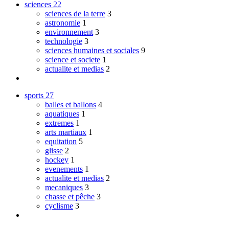
sciences
22
sciences de la terre
3
astronomie
1
environnement
3
technologie
3
sciences humaines et sociales
9
science et societe
1
actualite et medias
2
sports
27
balles et ballons
4
aquatiques
1
extremes
1
arts martiaux
1
equitation
5
glisse
2
hockey
1
evenements
1
actualite et medias
2
mecaniques
3
chasse et pêche
3
cyclisme
3