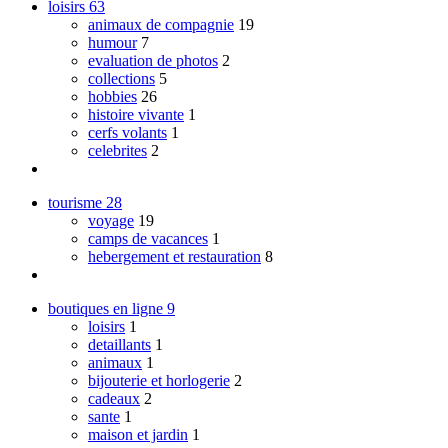
loisirs
63
animaux de compagnie
19
humour
7
evaluation de photos
2
collections
5
hobbies
26
histoire vivante
1
cerfs volants
1
celebrites
2
tourisme
28
voyage
19
camps de vacances
1
hebergement et restauration
8
boutiques en ligne
9
loisirs
1
detaillants
1
animaux
1
bijouterie et horlogerie
2
cadeaux
2
sante
1
maison et jardin
1