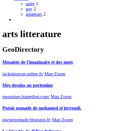
autre
1
gay
2
amateurs
2
arts litterature
GeoDirectory
Mosaïste de l'imaginaire et des mots
jacksigurson.online.fr/
Map Zoom
Mes dessins au portemine
mesmines.hautetfort.com/
Map Zoom
Poésie nomade de mohamed el jerroudi.
poesienomade.blogspot.fr/
Map Zoom