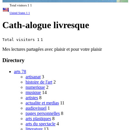
Total visitors
1
1
United States
1
1
Cath-alogue livresque
Total visitors 1
1
Mes lectures partagées avec plaisir et pour votre plaisir
Directory
arts
78
artisanat
3
histoire de l'art
2
numerique
2
musique
14
artistes
8
actualite et medias
11
audiovisuel
1
pages personnelles
8
arts plastiques
8
arts du spectacle
4
litterature
13