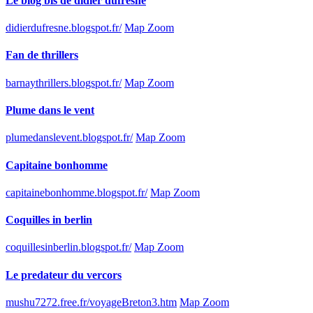
Le blog bis de didier dufresne
didierdufresne.blogspot.fr/
Map Zoom
Fan de thrillers
barnaythrillers.blogspot.fr/
Map Zoom
Plume dans le vent
plumedanslevent.blogspot.fr/
Map Zoom
Capitaine bonhomme
capitainebonhomme.blogspot.fr/
Map Zoom
Coquilles in berlin
coquillesinberlin.blogspot.fr/
Map Zoom
Le predateur du vercors
mushu7272.free.fr/voyageBreton3.htm
Map Zoom