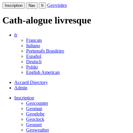
Geovisites
Inscription
Nav
fr
Cath-alogue livresque
fr
Français
Italiano
Português Brasileiro
Español
Deutsch
Polski
English American
Accueil Directory
Admin
Inscription
Geocounter
Geomap
Geoglobe
Geoclock
Geouser
Geoweather