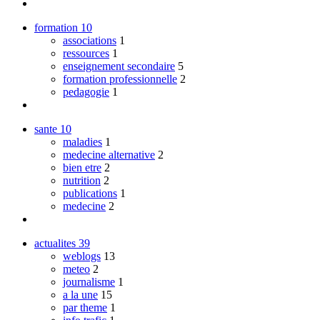
formation
10
associations
1
ressources
1
enseignement secondaire
5
formation professionnelle
2
pedagogie
1
sante
10
maladies
1
medecine alternative
2
bien etre
2
nutrition
2
publications
1
medecine
2
actualites
39
weblogs
13
meteo
2
journalisme
1
a la une
15
par theme
1