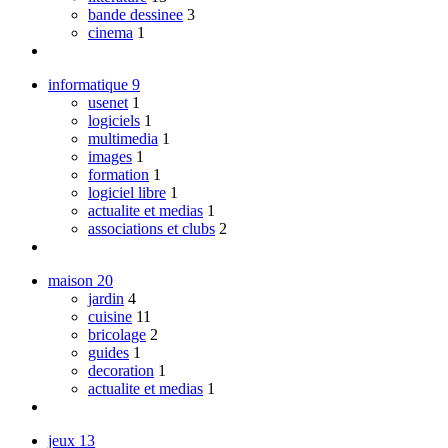
bande dessinee
3
cinema
1
informatique
9
usenet
1
logiciels
1
multimedia
1
images
1
formation
1
logiciel libre
1
actualite et medias
1
associations et clubs
2
maison
20
jardin
4
cuisine
11
bricolage
2
guides
1
decoration
1
actualite et medias
1
jeux
13