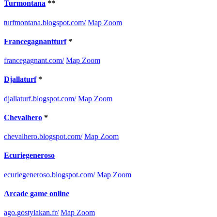
Turmontana
**
turfmontana.blogspot.com/
Map Zoom
Francegagnantturf
*
francegagnant.com/
Map Zoom
Djallaturf
*
djallaturf.blogspot.com/
Map Zoom
Chevalhero
*
chevalhero.blogspot.com/
Map Zoom
Ecuriegeneroso
ecuriegeneroso.blogspot.com/
Map Zoom
Arcade game online
ago.gostylakan.fr/
Map Zoom