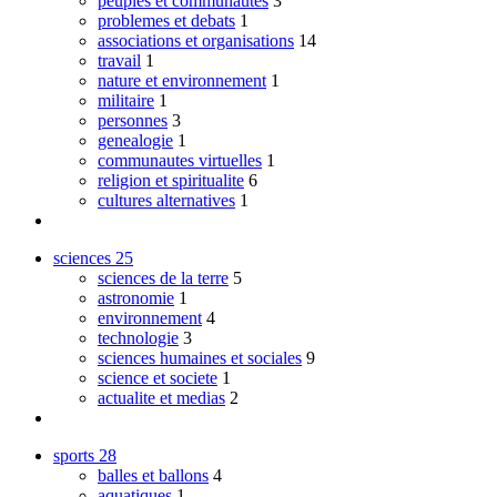
peuples et communautes
3
problemes et debats
1
associations et organisations
14
travail
1
nature et environnement
1
militaire
1
personnes
3
genealogie
1
communautes virtuelles
1
religion et spiritualite
6
cultures alternatives
1
sciences
25
sciences de la terre
5
astronomie
1
environnement
4
technologie
3
sciences humaines et sociales
9
science et societe
1
actualite et medias
2
sports
28
balles et ballons
4
aquatiques
1