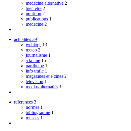
medecine alternative
2
bien etre
2
nutrition
2
publications
1
medecine
2
actualites
39
weblogs
13
meteo
2
journalisme
1
a la une
15
par theme
1
info trafic
1
magazines et e zines
2
television
1
medias alternatifs
3
references
3
normes
1
bibliographie
1
musees
1