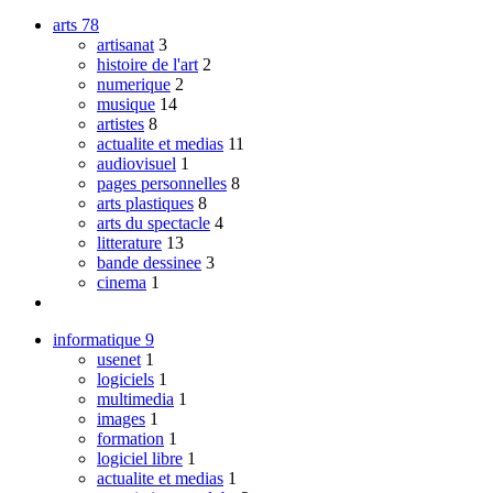
arts
78
artisanat
3
histoire de l'art
2
numerique
2
musique
14
artistes
8
actualite et medias
11
audiovisuel
1
pages personnelles
8
arts plastiques
8
arts du spectacle
4
litterature
13
bande dessinee
3
cinema
1
informatique
9
usenet
1
logiciels
1
multimedia
1
images
1
formation
1
logiciel libre
1
actualite et medias
1