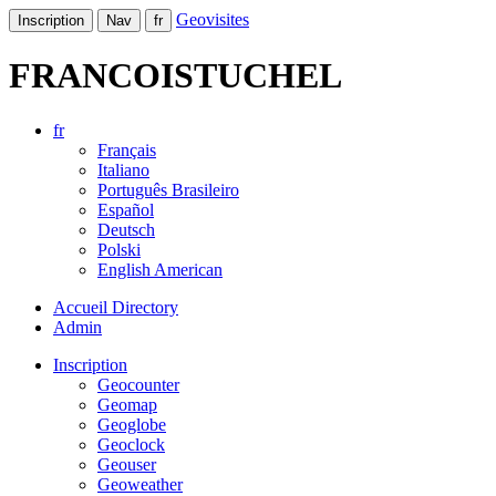
Geovisites
Inscription
Nav
fr
FRANCOISTUCHEL
fr
Français
Italiano
Português Brasileiro
Español
Deutsch
Polski
English American
Accueil Directory
Admin
Inscription
Geocounter
Geomap
Geoglobe
Geoclock
Geouser
Geoweather