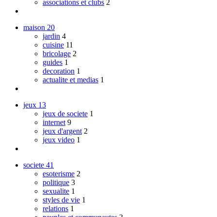
associations et clubs
2
maison
20
jardin
4
cuisine
11
bricolage
2
guides
1
decoration
1
actualite et medias
1
jeux
13
jeux de societe
1
internet
9
jeux d'argent
2
jeux video
1
societe
41
esoterisme
2
politique
3
sexualite
1
styles de vie
1
relations
1