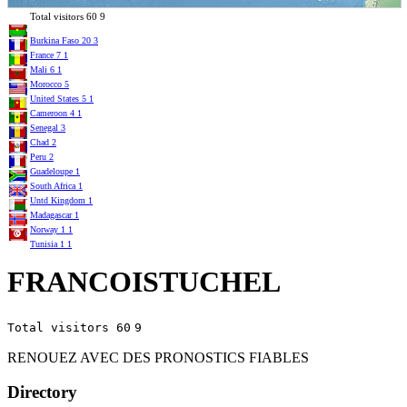
Total visitors
60
9
Burkina Faso
20
3
France
7
1
Mali
6
1
Morocco
5
United States
5
1
Cameroon
4
1
Senegal
3
Chad
2
Peru
2
Guadeloupe
1
South Africa
1
Untd Kingdom
1
Madagascar
1
Norway
1
1
Tunisia
1
1
FRANCOISTUCHEL
Total visitors 60
9
RENOUEZ AVEC DES PRONOSTICS FIABLES
Directory