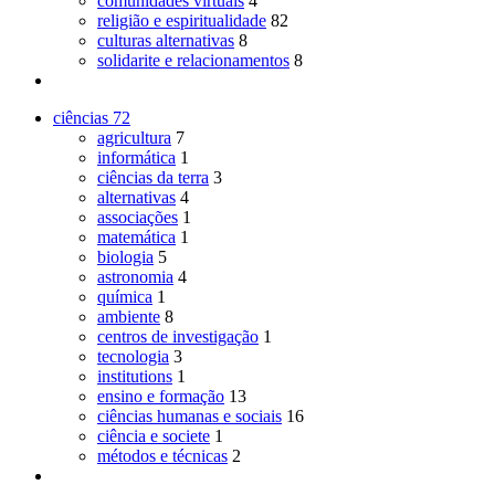
comunidades virtuais
4
religião e espiritualidade
82
culturas alternativas
8
solidarite e relacionamentos
8
ciências
72
agricultura
7
informática
1
ciências da terra
3
alternativas
4
associações
1
matemática
1
biologia
5
astronomia
4
química
1
ambiente
8
centros de investigação
1
tecnologia
3
institutions
1
ensino e formação
13
ciências humanas e sociais
16
ciência e societe
1
métodos e técnicas
2