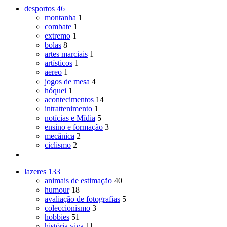
desportos
46
montanha
1
combate
1
extremo
1
bolas
8
artes marciais
1
artísticos
1
aereo
1
jogos de mesa
4
hóquei
1
acontecimentos
14
intrattenimento
1
notícias e Mídia
5
ensino e formação
3
mecânica
2
ciclismo
2
lazeres
133
animais de estimação
40
humour
18
avaliação de fotografias
5
coleccionismo
3
hobbies
51
história viva
11