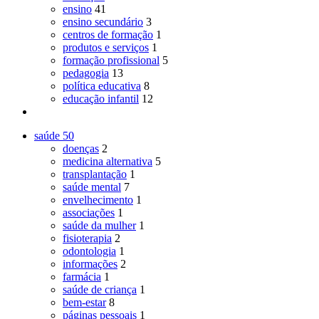
ensino
41
ensino secundário
3
centros de formação
1
produtos e serviços
1
formação profissional
5
pedagogia
13
política educativa
8
educação infantil
12
saúde
50
doenças
2
medicina alternativa
5
transplantação
1
saúde mental
7
envelhecimento
1
associações
1
saúde da mulher
1
fisioterapia
2
odontologia
1
informações
2
farmácia
1
saúde de criança
1
bem-estar
8
páginas pessoais
1