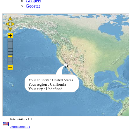
Geopeel
Geostat
Your country : United States
Your region : California
Your city : Undefined
Total visitors
1
1
United States
1
1