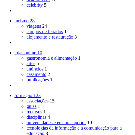
celebrity
5
turismo
28
viagens
24
campos de feriados
1
alojamento e restauração
3
lojas online
10
gastronomia e alimentação
1
artes
5
anúncios
1
casamento
2
publicações
1
formação
123
associações
15
guias
1
recursos
1
disciplinas
4
universidades e ensino superior
10
tecnologias da informação e a comunicação para a
educação
8