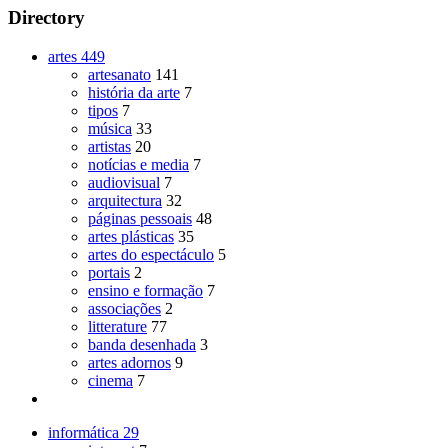
Directory
artes
449
artesanato
141
história da arte
7
tipos
7
música
33
artistas
20
notícias e media
7
audiovisual
7
arquitectura
32
páginas pessoais
48
artes plásticas
35
artes do espectáculo
5
portais
2
ensino e formação
7
associações
2
litterature
77
banda desenhada
3
artes adornos
9
cinema
7
informática
29