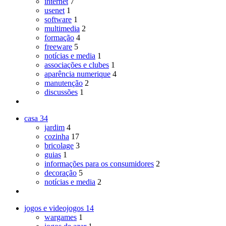
internet
7
usenet
1
software
1
multimedia
2
formação
4
freeware
5
notícias e media
1
associações e clubes
1
aparência numerique
4
manutenção
2
discussões
1
casa
34
jardim
4
cozinha
17
bricolage
3
guias
1
informações para os consumidores
2
decoração
5
notícias e media
2
jogos e videojogos
14
wargames
1