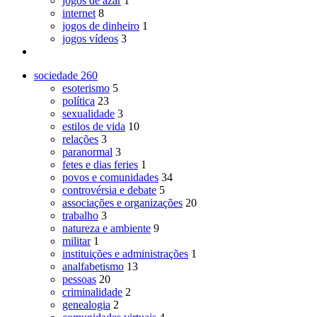
jogos de azar
1
internet
8
jogos de dinheiro
1
jogos vídeos
3
sociedade
260
esoterismo
5
política
23
sexualidade
3
estilos de vida
10
relações
3
paranormal
3
fetes e dias feries
1
povos e comunidades
34
controvérsia e debate
5
associações e organizações
20
trabalho
3
natureza e ambiente
9
militar
1
instituições e administrações
1
analfabetismo
13
pessoas
20
criminalidade
2
genealogia
2