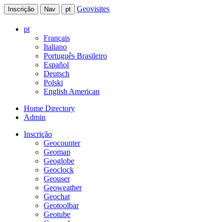
Geovisites
Inscrição
Nav
pt
pt
Français
Italiano
Português Brasileiro
Español
Deutsch
Polski
English American
Home Directory
Admin
Inscrição
Geocounter
Geomap
Geoglobe
Geoclock
Geouser
Geoweather
Geochat
Geotoolbar
Geotube