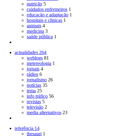
nutrição
5
cuidados enfermeiros
1
educação e adaptação
1
hospitais e clinicas
1
animais
4
medicina
3
saúde pública
1
actualidades
264
weblogs
81
metereologia
1
jornais
4
rádios
6
jornalismo
26
notícias
35
tema
25
info tráfico
56
revistas
5
televisão
2
media alternativos
23
referência
14
thesauri
1