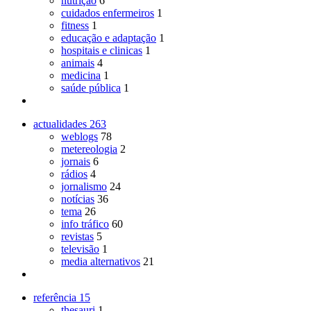
nutrição
6
cuidados enfermeiros
1
fitness
1
educação e adaptação
1
hospitais e clinicas
1
animais
4
medicina
1
saúde pública
1
actualidades
263
weblogs
78
metereologia
2
jornais
6
rádios
4
jornalismo
24
notícias
36
tema
26
info tráfico
60
revistas
5
televisão
1
media alternativos
21
referência
15
thesauri
1