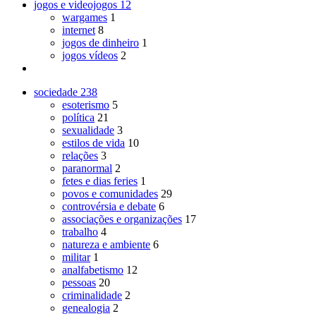
jogos e videojogos
12
wargames
1
internet
8
jogos de dinheiro
1
jogos vídeos
2
sociedade
238
esoterismo
5
política
21
sexualidade
3
estilos de vida
10
relações
3
paranormal
2
fetes e dias feries
1
povos e comunidades
29
controvérsia e debate
6
associações e organizações
17
trabalho
4
natureza e ambiente
6
militar
1
analfabetismo
12
pessoas
20
criminalidade
2
genealogia
2