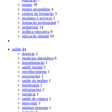
educação
7
ensino
39
ensino secundário
4
centros de formação
3
produtos e serviços
1
formação profissional
7
pedagogia
14
política educativa
8
educação infantil
10
saúde
44
doenças
2
medicina alternativa
6
transplantação
1
saúde mental
5
envelhecimento
1
associações
1
saúde da mulher
1
fisioterapia
2
informações
2
farmácia
1
saúde de criança
2
bem-estar
3
páginas pessoais
1