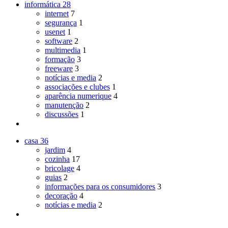
informática
28
internet
7
segurança
1
usenet
1
software
2
multimedia
1
formação
3
freeware
3
notícias e media
2
associações e clubes
1
aparência numerique
4
manutenção
2
discussões
1
casa
36
jardim
4
cozinha
17
bricolage
4
guias
2
informações para os consumidores
3
decoração
4
notícias e media
2