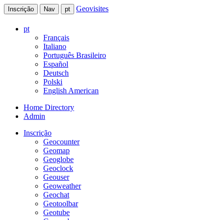
Geovisites
Inscrição
Nav
pt
pt
Français
Italiano
Português Brasileiro
Español
Deutsch
Polski
English American
Home Directory
Admin
Inscrição
Geocounter
Geomap
Geoglobe
Geoclock
Geouser
Geoweather
Geochat
Geotoolbar
Geotube