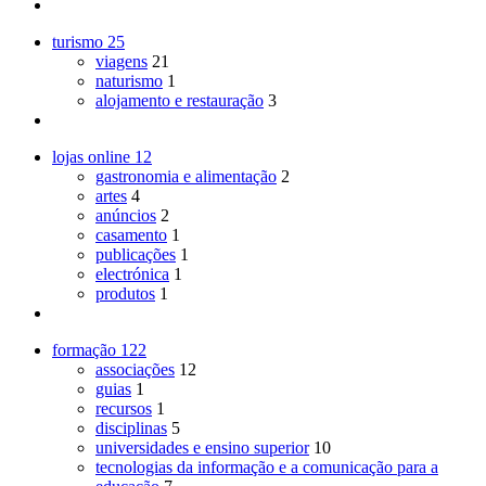
turismo
25
viagens
21
naturismo
1
alojamento e restauração
3
lojas online
12
gastronomia e alimentação
2
artes
4
anúncios
2
casamento
1
publicações
1
electrónica
1
produtos
1
formação
122
associações
12
guias
1
recursos
1
disciplinas
5
universidades e ensino superior
10
tecnologias da informação e a comunicação para a