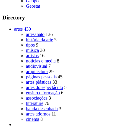
Geopeel
Geostat
Directory
artes
430
artesanato
136
história da arte
5
tipos
9
música
30
artistas
16
notícias e media
8
audiovisual
7
arquitectura
29
páginas pessoais
45
artes plásticas
33
artes do espectáculo
5
ensino e formação
6
associações
3
litterature
76
banda desenhada
3
artes adornos
11
cinema
8