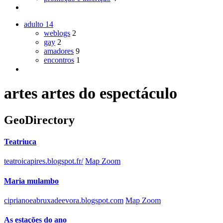
adulto
14
weblogs
2
gay
2
amadores
9
encontros
1
artes artes do espectáculo
GeoDirectory
Teatriuca
teatroicapires.blogspot.fr/
Map Zoom
Maria mulambo
ciprianoeabruxadeevora.blogspot.com
Map Zoom
As estações do ano