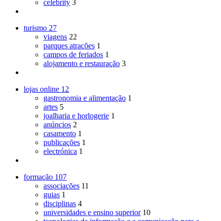
celebrity
3
turismo
27
viagens
22
parques atrações
1
campos de feriados
1
alojamento e restauração
3
lojas online
12
gastronomia e alimentação
1
artes
5
joalharia e horlogerie
1
anúncios
2
casamento
1
publicações
1
electrónica
1
formação
107
associações
11
guias
1
disciplinas
4
universidades e ensino superior
10