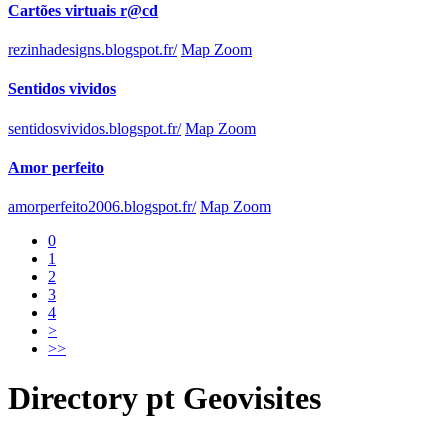
Cartões virtuais r@cd
rezinhadesigns.blogspot.fr/
Map Zoom
Sentidos vividos
sentidosvividos.blogspot.fr/
Map Zoom
Amor perfeito
amorperfeito2006.blogspot.fr/
Map Zoom
0
1
2
3
4
>
>>
Directory
pt
Geovisites