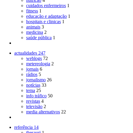
nutrição
4
cuidados enfermeiros
1
fitness
1
educação e adaptação
1
hospitais e clinicas
1
animais
3
medicina
2
saúde pública
1
actualidades
247
weblogs
72
metereologia
2
jornais
6
rádios
5
jornalismo
26
notícias
33
tema
25
info tráfico
50
revistas
4
televisão
2
media alternativos
22
referência
14
thesauri
1