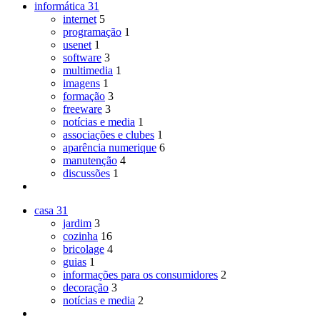
informática
31
internet
5
programação
1
usenet
1
software
3
multimedia
1
imagens
1
formação
3
freeware
3
notícias e media
1
associações e clubes
1
aparência numerique
6
manutenção
4
discussões
1
casa
31
jardim
3
cozinha
16
bricolage
4
guias
1
informações para os consumidores
2
decoração
3
notícias e media
2