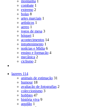
montanha
1
combate
1
extremo
2
bolas
8
artes marciais
1
artísticos
1
aereo
1
jogos de mesa
3
hóquei
1
acontecimentos
14
intrattenimento
1
notícias e Mídia
6
ensino e formação
4
mecânica
2
ciclismo
2
lazeres
114
animais de estimação
31
humour
18
avaliação de fotografias
2
coleccionismo
3
hobbies
47
história viva
9
aquilão
1