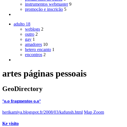
instrumentos webmaster
9
promoção e inscrição
5
adulto
18
weblogs
2
outro
2
gay
1
amadores
10
hetero encanto
1
encontros
2
artes páginas pessoais
GeoDirectory
°o.o fragmentos o.o°
herikamiya.blogspot.fr/2008/03/kafunsh.html
Map Zoom
Ke visito