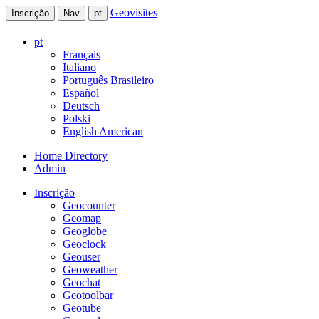
Geovisites
Inscrição
Nav
pt
pt
Français
Italiano
Português Brasileiro
Español
Deutsch
Polski
English American
Home Directory
Admin
Inscrição
Geocounter
Geomap
Geoglobe
Geoclock
Geouser
Geoweather
Geochat
Geotoolbar
Geotube