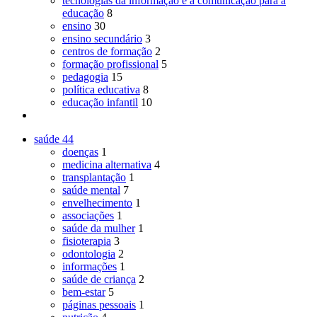
tecnologias da informação e a comunicação para a
educação
8
ensino
30
ensino secundário
3
centros de formação
2
formação profissional
5
pedagogia
15
política educativa
8
educação infantil
10
saúde
44
doenças
1
medicina alternativa
4
transplantação
1
saúde mental
7
envelhecimento
1
associações
1
saúde da mulher
1
fisioterapia
3
odontologia
2
informações
1
saúde de criança
2
bem-estar
5
páginas pessoais
1