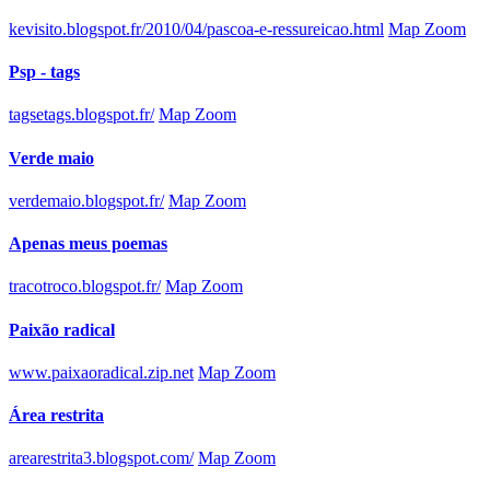
kevisito.blogspot.fr/2010/04/pascoa-e-ressureicao.html
Map Zoom
Psp - tags
tagsetags.blogspot.fr/
Map Zoom
Verde maio
verdemaio.blogspot.fr/
Map Zoom
Apenas meus poemas
tracotroco.blogspot.fr/
Map Zoom
Paixão radical
www.paixaoradical.zip.net
Map Zoom
Área restrita
arearestrita3.blogspot.com/
Map Zoom