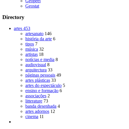
Geopeel
Geostat
Directory
artes
453
artesanato
146
história da arte
6
tipos
7
música
32
artistas
18
notícias e media
8
audiovisual
8
arquitectura
33
páginas pessoais
49
artes plásticas
33
artes do espectáculo
5
ensino e formação
6
associações
2
litterature
73
banda desenhada
4
artes adornos
12
cinema
11