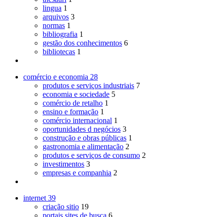
lingua
1
arquivos
3
normas
1
bibliografia
1
gestão dos conhecimentos
6
bibliotecas
1
comércio e economia
28
produtos e serviços industriais
7
economia e sociedade
5
comércio de retalho
1
ensino e formação
1
comércio internacional
1
oportunidades d negócios
3
construção e obras públicas
1
gastronomia e alimentação
2
produtos e serviços de consumo
2
investimentos
3
empresas e companhia
2
internet
39
criação sitio
19
portais sites de busca
6