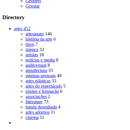
Geopeel
Geostat
Directory
artes
452
artesanato
146
história da arte
6
tipos
7
música
32
artistas
18
notícias e media
8
audiovisual
8
arquitectura
33
páginas pessoais
49
artes plásticas
33
artes do espectáculo
5
ensino e formação
6
associações
2
litterature
73
banda desenhada
4
artes adornos
11
cinema
11