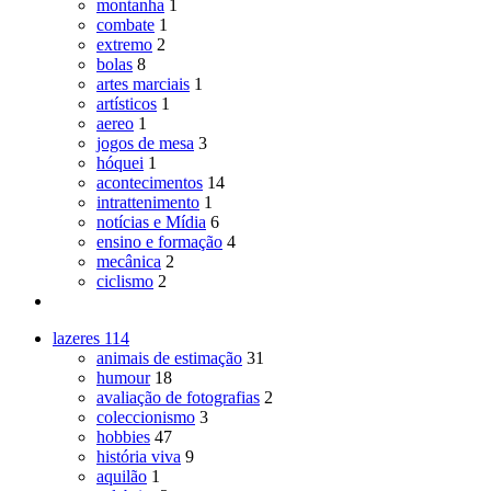
montanha
1
combate
1
extremo
2
bolas
8
artes marciais
1
artísticos
1
aereo
1
jogos de mesa
3
hóquei
1
acontecimentos
14
intrattenimento
1
notícias e Mídia
6
ensino e formação
4
mecânica
2
ciclismo
2
lazeres
114
animais de estimação
31
humour
18
avaliação de fotografias
2
coleccionismo
3
hobbies
47
história viva
9
aquilão
1