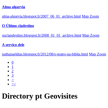
Alma algarvia
alma-algarvia.blogspot.fr/2007_06_01_archive.html
Map Zoom
O Último cladestino
ouclandestino.blogspot.fr/2008_01_01_archive.html
Map Zoom
A serviço dele
nathanaeldias.blogspot.fr/2012/08/o-teatro-na-biblia.html
Map Zoom
0
1
2
3
>
>>
Directory
pt
Geovisites