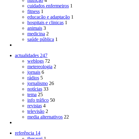
nutrição
4
cuidados enfermeiros
1
fitness
1
educação e adaptação
1
hospitais e clinicas
1
animais
3
medicina
2
saúde pública
1
actualidades
247
weblogs
72
metereologia
2
jornais
6
rádios
5
jornalismo
26
notícias
33
tema
25
info tráfico
50
revistas
4
televisão
2
media alternativos
22
referência
14
thesauri
1