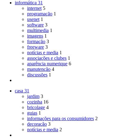
informática
31
internet
5
programação
1
usenet
1
software
3
multimedia
1
imagens
1
formação
3
freeware
3
notícias e media
1
associações e clubes
1
aparência numerique
6
manutenção
4
discussões
1
casa
31
jardim
3
cozinha
16
bricolage
4
guias
1
informações para os consumidores
2
decoração
3
notícias e media
2