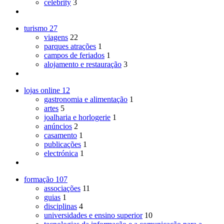
celebrity
3
turismo
27
viagens
22
parques atrações
1
campos de feriados
1
alojamento e restauração
3
lojas online
12
gastronomia e alimentação
1
artes
5
joalharia e horlogerie
1
anúncios
2
casamento
1
publicações
1
electrónica
1
formação
107
associações
11
guias
1
disciplinas
4
universidades e ensino superior
10