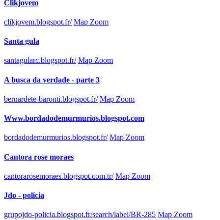
Clikjovem
clikjovem.blogspot.fr/
Map Zoom
Santa gula
santagularc.blogspot.fr/
Map Zoom
A busca da verdade - parte 3
bernardete-baronti.blogspot.fr/
Map Zoom
Www.bordadodemurmurios.blogspot.com
bordadodemurmurios.blogspot.fr/
Map Zoom
Cantora rose moraes
cantorarosemoraes.blogspot.com.tr/
Map Zoom
Jdo - policia
grupojdo-policia.blogspot.fr/search/label/BR-285
Map Zoom