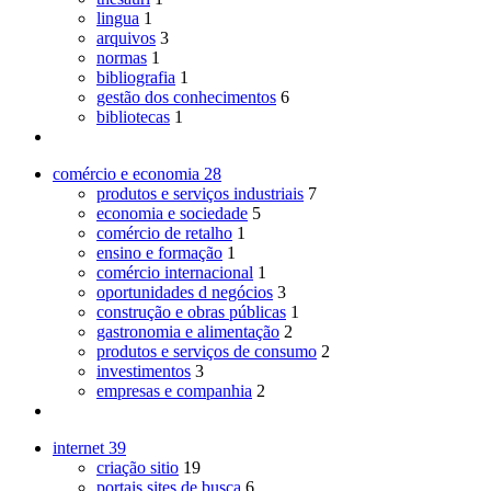
lingua
1
arquivos
3
normas
1
bibliografia
1
gestão dos conhecimentos
6
bibliotecas
1
comércio e economia
28
produtos e serviços industriais
7
economia e sociedade
5
comércio de retalho
1
ensino e formação
1
comércio internacional
1
oportunidades d negócios
3
construção e obras públicas
1
gastronomia e alimentação
2
produtos e serviços de consumo
2
investimentos
3
empresas e companhia
2
internet
39
criação sitio
19
portais sites de busca
6