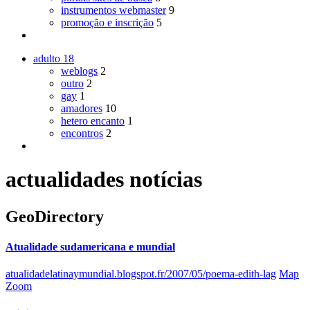
instrumentos webmaster
9
promoção e inscrição
5
adulto
18
weblogs
2
outro
2
gay
1
amadores
10
hetero encanto
1
encontros
2
actualidades notícias
GeoDirectory
Atualidade sudamericana e mundial
atualidadelatinaymundial.blogspot.fr/2007/05/poema-edith-lag
Map
Zoom