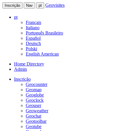
Geovisites
Inscrição
Nav
pt
pt
Français
Italiano
Português Brasileiro
Español
Deutsch
Polski
English American
Home Directory
Admin
Inscrição
Geocounter
Geomap
Geoglobe
Geoclock
Geouser
Geoweather
Geochat
Geotoolbar
Geotube