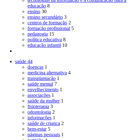
tecnologias da informação e a comunicação para a
educação
8
ensino
30
ensino secundário
3
centros de formação
2
formação profissional
5
pedagogia
15
política educativa
8
educação infantil
10
saúde
44
doenças
1
medicina alternativa
4
transplantação
1
saúde mental
7
envelhecimento
1
associações
1
saúde da mulher
1
fisioterapia
3
odontologia
2
informações
1
saúde de criança
2
bem-estar
5
páginas pessoais
1