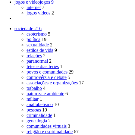
jogos e videojogos
9
internet
7
jogos vídeos
2
sociedade
216
esoterismo
5
política
19
sexualidade
2
estilos de vida
9
relações
2
paranormal
2
fetes e dias feries
1
povos e comunidades
29
controvérsia e debate
5
associações e organizações
17
trabalho
4
natureza e ambiente
6
militar
1
analfabetismo
10
pessoas
19
criminalidade
1
genealogia
2
comunidades virtuais
3
religião e espiritualidade
67