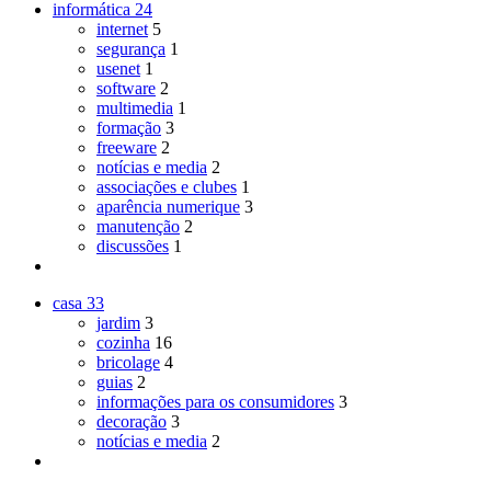
informática
24
internet
5
segurança
1
usenet
1
software
2
multimedia
1
formação
3
freeware
2
notícias e media
2
associações e clubes
1
aparência numerique
3
manutenção
2
discussões
1
casa
33
jardim
3
cozinha
16
bricolage
4
guias
2
informações para os consumidores
3
decoração
3
notícias e media
2