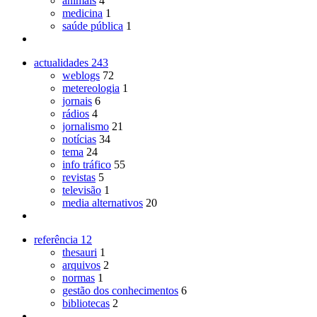
animais
4
medicina
1
saúde pública
1
actualidades
243
weblogs
72
metereologia
1
jornais
6
rádios
4
jornalismo
21
notícias
34
tema
24
info tráfico
55
revistas
5
televisão
1
media alternativos
20
referência
12
thesauri
1
arquivos
2
normas
1
gestão dos conhecimentos
6
bibliotecas
2