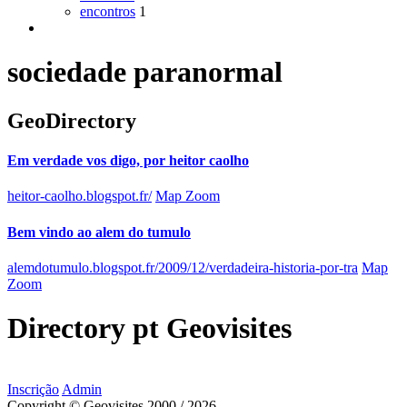
encontros
1
sociedade paranormal
GeoDirectory
Em verdade vos digo, por heitor caolho
heitor-caolho.blogspot.fr/
Map Zoom
Bem vindo ao alem do tumulo
alemdotumulo.blogspot.fr/2009/12/verdadeira-historia-por-tra
Map
Zoom
Directory
pt
Geovisites
Inscrição
Admin
Copyright © Geovisites 2000 / 2026