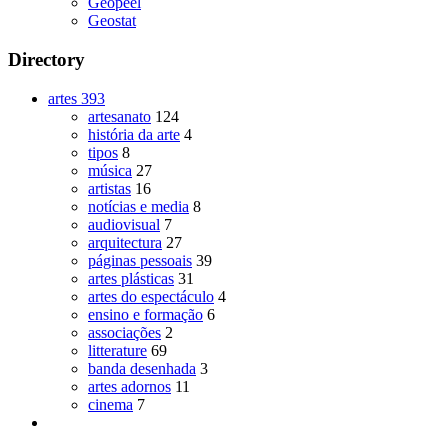
Geopeel
Geostat
Directory
artes
393
artesanato
124
história da arte
4
tipos
8
música
27
artistas
16
notícias e media
8
audiovisual
7
arquitectura
27
páginas pessoais
39
artes plásticas
31
artes do espectáculo
4
ensino e formação
6
associações
2
litterature
69
banda desenhada
3
artes adornos
11
cinema
7