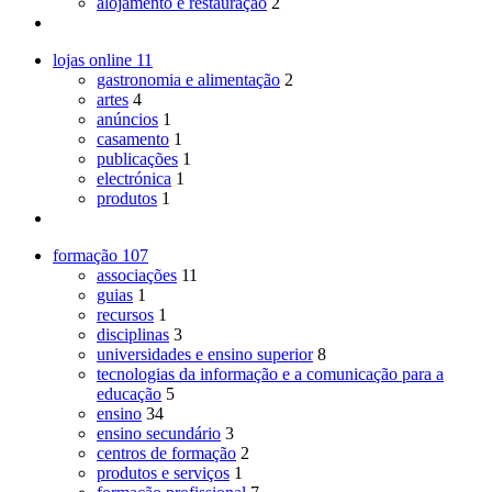
alojamento e restauração
2
lojas online
11
gastronomia e alimentação
2
artes
4
anúncios
1
casamento
1
publicações
1
electrónica
1
produtos
1
formação
107
associações
11
guias
1
recursos
1
disciplinas
3
universidades e ensino superior
8
tecnologias da informação e a comunicação para a
educação
5
ensino
34
ensino secundário
3
centros de formação
2
produtos e serviços
1