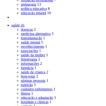
formação profissional
7
pedagogia
13
política educativa
8
educação infantil
10
saúde
41
doenças
2
medicina alternativa
5
transplantação
1
saúde mental
5
envelhecimento
1
associações
1
saúde da mulher
1
fisioterapia
2
informações
2
farmácia
1
saúde de criança
2
bem-estar
2
páginas pessoais
1
nutrição
5
cuidados enfermeiros
1
fitness
1
educação e adaptação
1
hospitais e clinicas
1