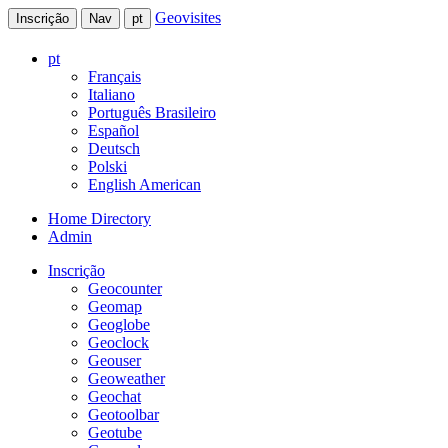
Geovisites
Inscrição
Nav
pt
pt
Français
Italiano
Português Brasileiro
Español
Deutsch
Polski
English American
Home Directory
Admin
Inscrição
Geocounter
Geomap
Geoglobe
Geoclock
Geouser
Geoweather
Geochat
Geotoolbar
Geotube