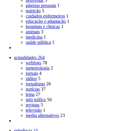
bem-estar
5
páginas pessoais
1
nutrição
5
cuidados enfermeiros
1
educação e adaptação
1
hospitais e clinicas
1
animais
3
medicina
1
saúde pública
1
actualidades
264
weblogs
78
metereologia
2
jornais
4
rádios
5
jornalismo
26
notícias
37
tema
27
info tráfico
56
revistas
5
televisão
1
media alternativos
23
referência
15