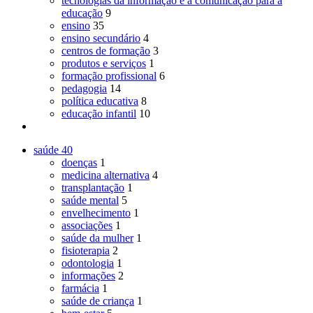
tecnologias da informação e a comunicação para a
educação
9
ensino
35
ensino secundário
4
centros de formação
3
produtos e serviços
1
formação profissional
6
pedagogia
14
política educativa
8
educação infantil
10
saúde
40
doenças
1
medicina alternativa
4
transplantação
1
saúde mental
5
envelhecimento
1
associações
1
saúde da mulher
1
fisioterapia
2
odontologia
1
informações
2
farmácia
1
saúde de criança
1