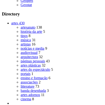
Geopeel
Geostat
Directory
artes
430
artesanato
138
história da arte
5
tipos
8
música
31
artistas
16
notícias e media
9
audiovisual
7
arquitectura
32
páginas pessoais
43
artes plásticas
32
artes do espectáculo
5
portais
1
ensino e formação
6
associações
2
litterature
73
banda desenhada
3
artes adornos
11
cinema
8