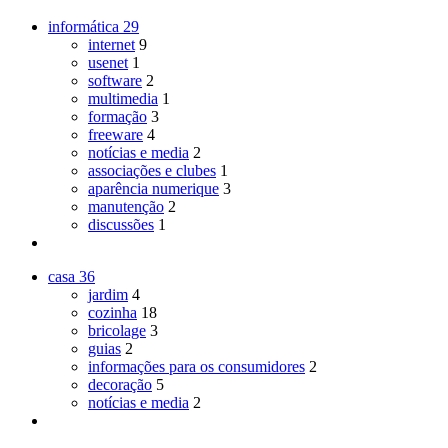
informática
29
internet
9
usenet
1
software
2
multimedia
1
formação
3
freeware
4
notícias e media
2
associações e clubes
1
aparência numerique
3
manutenção
2
discussões
1
casa
36
jardim
4
cozinha
18
bricolage
3
guias
2
informações para os consumidores
2
decoração
5
notícias e media
2