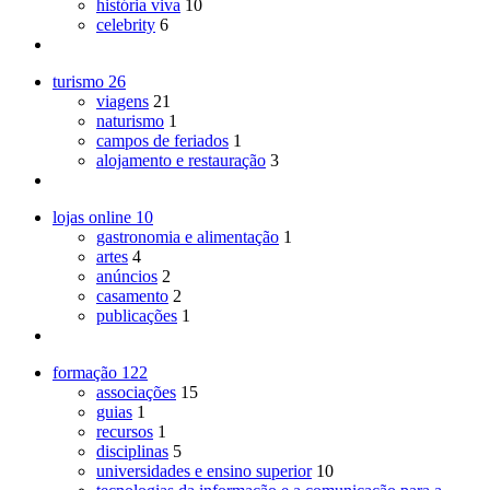
história viva
10
celebrity
6
turismo
26
viagens
21
naturismo
1
campos de feriados
1
alojamento e restauração
3
lojas online
10
gastronomia e alimentação
1
artes
4
anúncios
2
casamento
2
publicações
1
formação
122
associações
15
guias
1
recursos
1
disciplinas
5
universidades e ensino superior
10