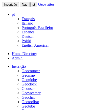
Geovisites
Inscrição
Nav
pt
pt
Français
Italiano
Português Brasileiro
Español
Deutsch
Polski
English American
Home Directory
Admin
Inscrição
Geocounter
Geomap
Geoglobe
Geoclock
Geouser
Geoweather
Geochat
Geotoolbar
Geotube