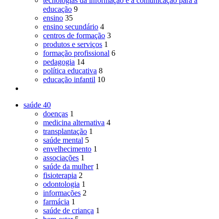
tecnologias da informação e a comunicação para a
educação
9
ensino
35
ensino secundário
4
centros de formação
3
produtos e serviços
1
formação profissional
6
pedagogia
14
política educativa
8
educação infantil
10
saúde
40
doenças
1
medicina alternativa
4
transplantação
1
saúde mental
5
envelhecimento
1
associações
1
saúde da mulher
1
fisioterapia
2
odontologia
1
informações
2
farmácia
1
saúde de criança
1