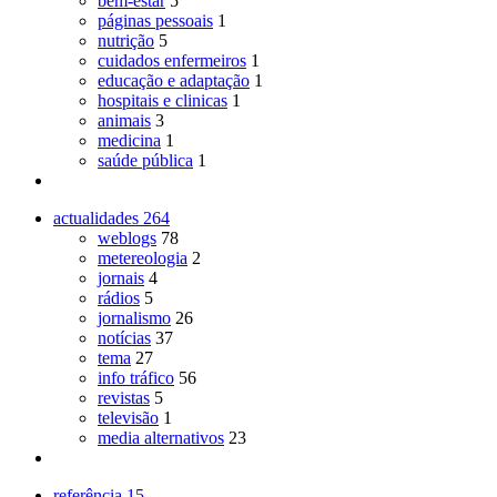
bem-estar
5
páginas pessoais
1
nutrição
5
cuidados enfermeiros
1
educação e adaptação
1
hospitais e clinicas
1
animais
3
medicina
1
saúde pública
1
actualidades
264
weblogs
78
metereologia
2
jornais
4
rádios
5
jornalismo
26
notícias
37
tema
27
info tráfico
56
revistas
5
televisão
1
media alternativos
23
referência
15