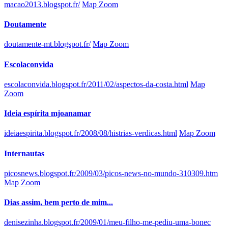
macao2013.blogspot.fr/
Map Zoom
Doutamente
doutamente-mt.blogspot.fr/
Map Zoom
Escolaconvida
escolaconvida.blogspot.fr/2011/02/aspectos-da-costa.html
Map
Zoom
Ideia espírita mjoanamar
ideiaespirita.blogspot.fr/2008/08/histrias-verdicas.html
Map Zoom
Internautas
picosnews.blogspot.fr/2009/03/picos-news-no-mundo-310309.htm
Map Zoom
Dias assim, bem perto de mim...
denisezinha.blogspot.fr/2009/01/meu-filho-me-pediu-uma-bonec