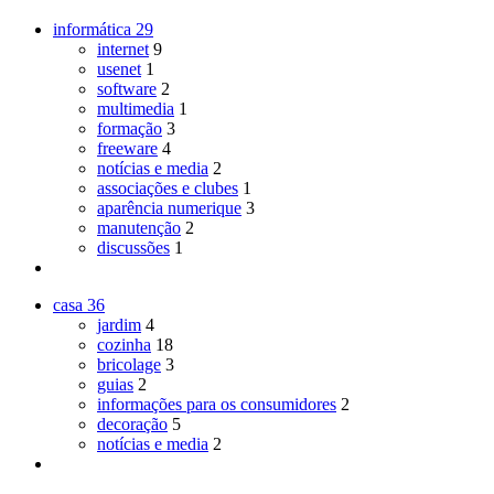
informática
29
internet
9
usenet
1
software
2
multimedia
1
formação
3
freeware
4
notícias e media
2
associações e clubes
1
aparência numerique
3
manutenção
2
discussões
1
casa
36
jardim
4
cozinha
18
bricolage
3
guias
2
informações para os consumidores
2
decoração
5
notícias e media
2