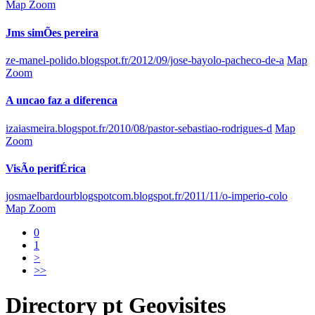
Map Zoom
Jms simÕes pereira
ze-manel-polido.blogspot.fr/2012/09/jose-bayolo-pacheco-de-a
Map
Zoom
A uncao faz a diferenca
izaiasmeira.blogspot.fr/2010/08/pastor-sebastiao-rodrigues-d
Map
Zoom
VisÃo perifÉrica
josmaelbardourblogspotcom.blogspot.fr/2011/11/o-imperio-colo
Map Zoom
0
1
>
>>
Directory
pt
Geovisites