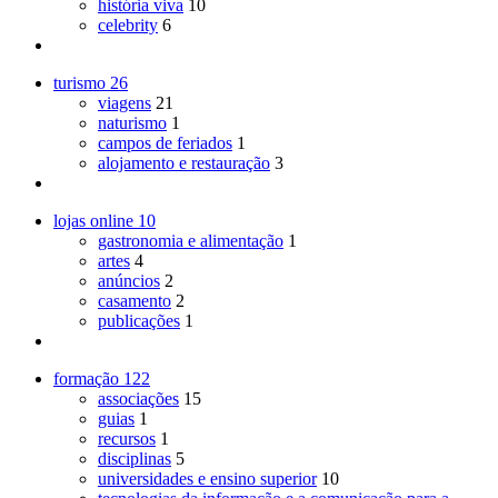
história viva
10
celebrity
6
turismo
26
viagens
21
naturismo
1
campos de feriados
1
alojamento e restauração
3
lojas online
10
gastronomia e alimentação
1
artes
4
anúncios
2
casamento
2
publicações
1
formação
122
associações
15
guias
1
recursos
1
disciplinas
5
universidades e ensino superior
10