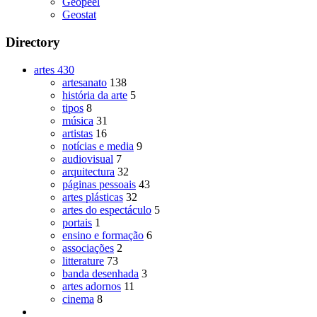
Geopeel
Geostat
Directory
artes
430
artesanato
138
história da arte
5
tipos
8
música
31
artistas
16
notícias e media
9
audiovisual
7
arquitectura
32
páginas pessoais
43
artes plásticas
32
artes do espectáculo
5
portais
1
ensino e formação
6
associações
2
litterature
73
banda desenhada
3
artes adornos
11
cinema
8