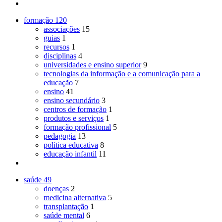
formação
120
associações
15
guias
1
recursos
1
disciplinas
4
universidades e ensino superior
9
tecnologias da informação e a comunicação para a
educação
7
ensino
41
ensino secundário
3
centros de formação
1
produtos e serviços
1
formação profissional
5
pedagogia
13
política educativa
8
educação infantil
11
saúde
49
doenças
2
medicina alternativa
5
transplantação
1
saúde mental
6