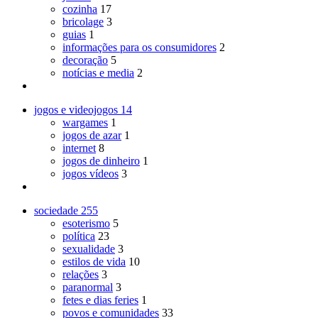
cozinha
17
bricolage
3
guias
1
informações para os consumidores
2
decoração
5
notícias e media
2
jogos e videojogos
14
wargames
1
jogos de azar
1
internet
8
jogos de dinheiro
1
jogos vídeos
3
sociedade
255
esoterismo
5
política
23
sexualidade
3
estilos de vida
10
relações
3
paranormal
3
fetes e dias feries
1
povos e comunidades
33