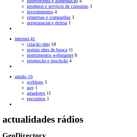
gastronomia e alimentação
4
produtos e serviços de consumo
3
investimentos
4
empresas e companhia
3
aeroespacial e defesa
1
internet
41
criação sitio
18
portais sites de busca
11
instrumentos webmaster
8
promoção e inscrição
4
adulto
16
weblogs
3
gay
1
amadores
11
encontros
1
actualidades rádios
GeoDirectory