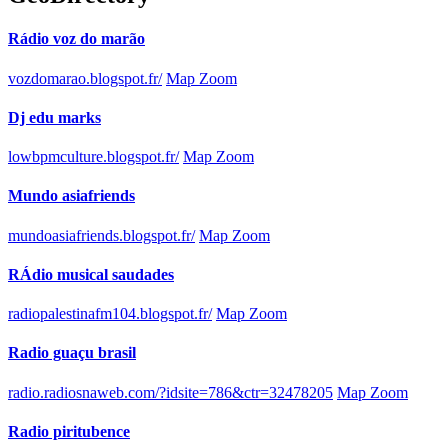
Rádio voz do marão
vozdomarao.blogspot.fr/
Map Zoom
Dj edu marks
lowbpmculture.blogspot.fr/
Map Zoom
Mundo asiafriends
mundoasiafriends.blogspot.fr/
Map Zoom
RÁdio musical saudades
radiopalestinafm104.blogspot.fr/
Map Zoom
Radio guaçu brasil
radio.radiosnaweb.com/?idsite=786&ctr=32478205
Map Zoom
Radio piritubence