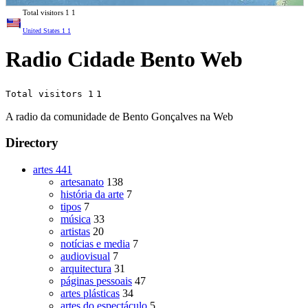
Total visitors
1
1
United States
1
1
Radio Cidade Bento Web
Total visitors 1
1
A radio da comunidade de Bento Gonçalves na Web
Directory
artes
441
artesanato
138
história da arte
7
tipos
7
música
33
artistas
20
notícias e media
7
audiovisual
7
arquitectura
31
páginas pessoais
47
artes plásticas
34
artes do espectáculo
5