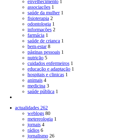
envelhecimento
1
associações
1
saúde da mulher
1
fisioterapia
2
odontologia
1
informações
2
farmácia
1
saúde de criança
1
bem-estar
8
páginas pessoais
1
nutrição
5
cuidados enfermeiros
1
educação e adaptação
1
hospitais e clinicas
1
animais
4
medicina
3
saúde pública
1
actualidades
262
weblogs
80
metereologia
1
jornais
4
rádios
6
jornalismo
26