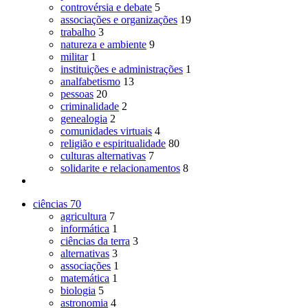
controvérsia e debate
5
associações e organizações
19
trabalho
3
natureza e ambiente
9
militar
1
instituições e administrações
1
analfabetismo
13
pessoas
20
criminalidade
2
genealogia
2
comunidades virtuais
4
religião e espiritualidade
80
culturas alternativas
7
solidarite e relacionamentos
8
ciências
70
agricultura
7
informática
1
ciências da terra
3
alternativas
3
associações
1
matemática
1
biologia
5
astronomia
4