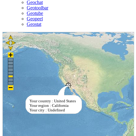
Geochat
Geotoolbar
Geotube
Geopeel
Geostat
Your country : United States
Your region : California
Your city : Undefined