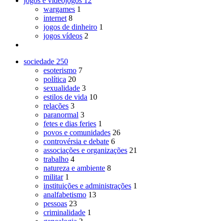
jogos e videojogos
12
wargames
1
internet
8
jogos de dinheiro
1
jogos vídeos
2
sociedade
250
esoterismo
7
política
20
sexualidade
3
estilos de vida
10
relações
3
paranormal
3
fetes e dias feries
1
povos e comunidades
26
controvérsia e debate
6
associações e organizações
21
trabalho
4
natureza e ambiente
8
militar
1
instituições e administrações
1
analfabetismo
13
pessoas
23
criminalidade
1