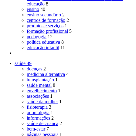
educação
8
ensino
40
ensino secundário
2
centros de formação
2
produtos e serviços
1
formação profissional
5
pedagogia
12
política educativa
8
educação infantil
11
saúde
49
doenças
2
medicina alternativa
4
transplantação
1
saúde mental
8
envelhecimento
1
associações
1
saúde da mulher
1
fisioterapia
3
odontologia
1
informações
2
saúde de criança
2
bem-estar
7
páginas pessoais
1