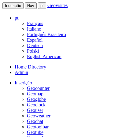
Geovisites
Inscrição
Nav
pt
pt
Français
Italiano
Português Brasileiro
Español
Deutsch
Polski
English American
Home Directory
Admin
Inscrição
Geocounter
Geomap
Geoglobe
Geoclock
Geouser
Geoweather
Geochat
Geotoolbar
Geotube