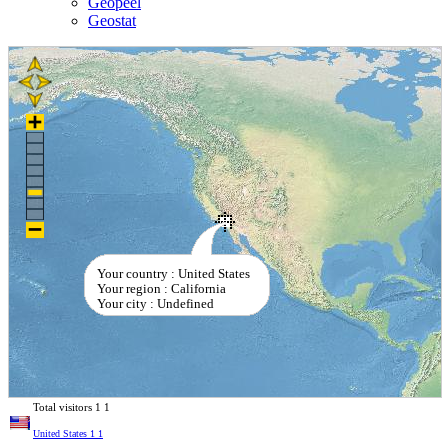
Geopeel
Geostat
Your country : United States
Your region : California
Your city : Undefined
Total visitors
1
1
United States
1
1