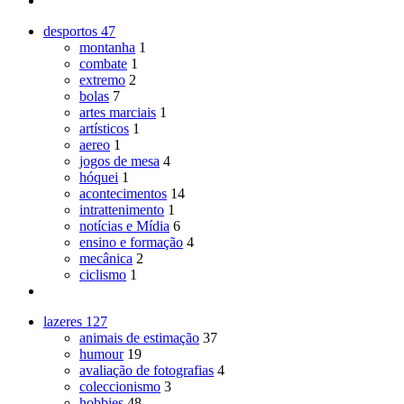
desportos
47
montanha
1
combate
1
extremo
2
bolas
7
artes marciais
1
artísticos
1
aereo
1
jogos de mesa
4
hóquei
1
acontecimentos
14
intrattenimento
1
notícias e Mídia
6
ensino e formação
4
mecânica
2
ciclismo
1
lazeres
127
animais de estimação
37
humour
19
avaliação de fotografias
4
coleccionismo
3
hobbies
48