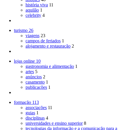
história viva
11
aquilão
1
celebrity
4
turismo
26
viagens
23
campos de feriados
1
alojamento e restauração
2
lojas online
10
gastronomia e alimentação
1
artes
5
anúncios
2
casamento
1
publicações
1
formação
113
associações
11
guias
1
disciplinas
4
universidades e ensino superior
8
tecnologias da informação e a comunicação para a