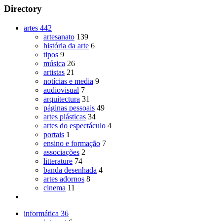
Directory
artes
442
artesanato
139
história da arte
6
tipos
9
música
26
artistas
21
notícias e media
9
audiovisual
7
arquitectura
31
páginas pessoais
49
artes plásticas
34
artes do espectáculo
4
portais
1
ensino e formação
7
associações
2
litterature
74
banda desenhada
4
artes adornos
8
cinema
11
informática
36