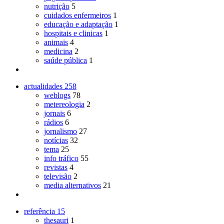
nutrição
5
cuidados enfermeiros
1
educação e adaptação
1
hospitais e clinicas
1
animais
4
medicina
2
saúde pública
1
actualidades
258
weblogs
78
metereologia
2
jornais
6
rádios
6
jornalismo
27
notícias
32
tema
25
info tráfico
55
revistas
4
televisão
2
media alternativos
21
referência
15
thesauri
1