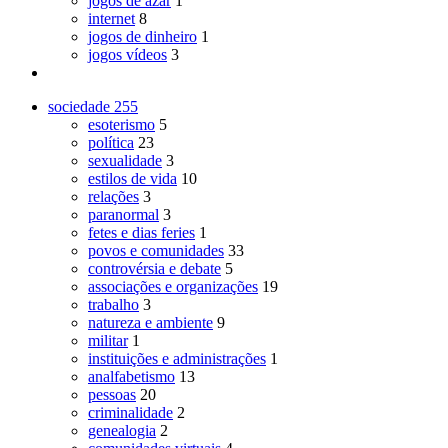
jogos de azar
1
internet
8
jogos de dinheiro
1
jogos vídeos
3
sociedade
255
esoterismo
5
política
23
sexualidade
3
estilos de vida
10
relações
3
paranormal
3
fetes e dias feries
1
povos e comunidades
33
controvérsia e debate
5
associações e organizações
19
trabalho
3
natureza e ambiente
9
militar
1
instituições e administrações
1
analfabetismo
13
pessoas
20
criminalidade
2
genealogia
2