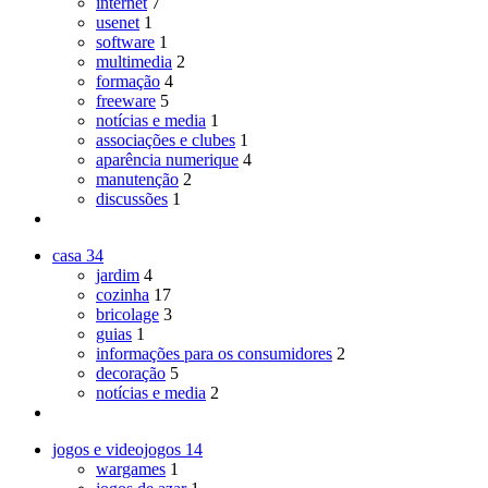
internet
7
usenet
1
software
1
multimedia
2
formação
4
freeware
5
notícias e media
1
associações e clubes
1
aparência numerique
4
manutenção
2
discussões
1
casa
34
jardim
4
cozinha
17
bricolage
3
guias
1
informações para os consumidores
2
decoração
5
notícias e media
2
jogos e videojogos
14
wargames
1