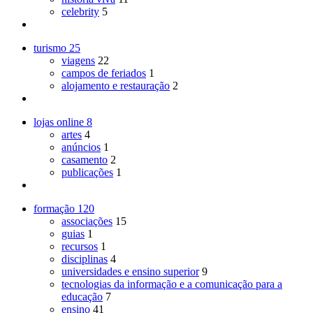
celebrity
5
turismo
25
viagens
22
campos de feriados
1
alojamento e restauração
2
lojas online
8
artes
4
anúncios
1
casamento
2
publicações
1
formação
120
associações
15
guias
1
recursos
1
disciplinas
4
universidades e ensino superior
9
tecnologias da informação e a comunicação para a
educação
7
ensino
41