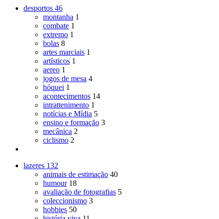
desportos
46
montanha
1
combate
1
extremo
1
bolas
8
artes marciais
1
artísticos
1
aereo
1
jogos de mesa
4
hóquei
1
acontecimentos
14
intrattenimento
1
notícias e Mídia
5
ensino e formação
3
mecânica
2
ciclismo
2
lazeres
132
animais de estimação
40
humour
18
avaliação de fotografias
5
coleccionismo
3
hobbies
50
história viva
11