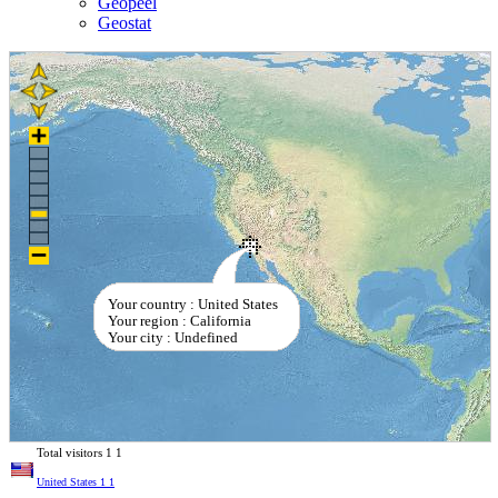
Geopeel
Geostat
Your country : United States
Your region : California
Your city : Undefined
Total visitors
1
1
United States
1
1