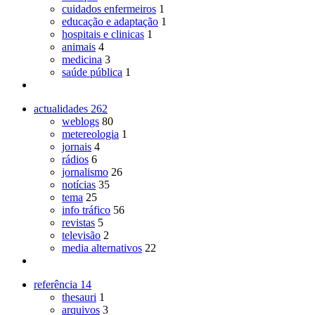
cuidados enfermeiros
1
educação e adaptação
1
hospitais e clinicas
1
animais
4
medicina
3
saúde pública
1
actualidades
262
weblogs
80
metereologia
1
jornais
4
rádios
6
jornalismo
26
notícias
35
tema
25
info tráfico
56
revistas
5
televisão
2
media alternativos
22
referência
14
thesauri
1
arquivos
3