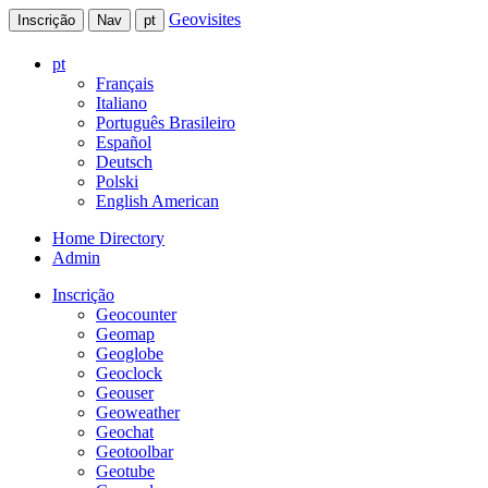
Geovisites
Inscrição
Nav
pt
pt
Français
Italiano
Português Brasileiro
Español
Deutsch
Polski
English American
Home Directory
Admin
Inscrição
Geocounter
Geomap
Geoglobe
Geoclock
Geouser
Geoweather
Geochat
Geotoolbar
Geotube