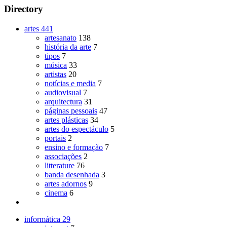
Directory
artes
441
artesanato
138
história da arte
7
tipos
7
música
33
artistas
20
notícias e media
7
audiovisual
7
arquitectura
31
páginas pessoais
47
artes plásticas
34
artes do espectáculo
5
portais
2
ensino e formação
7
associações
2
litterature
76
banda desenhada
3
artes adornos
9
cinema
6
informática
29