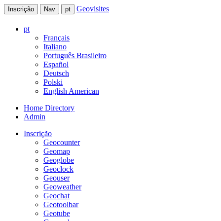
Geovisites
Inscrição
Nav
pt
pt
Français
Italiano
Português Brasileiro
Español
Deutsch
Polski
English American
Home Directory
Admin
Inscrição
Geocounter
Geomap
Geoglobe
Geoclock
Geouser
Geoweather
Geochat
Geotoolbar
Geotube