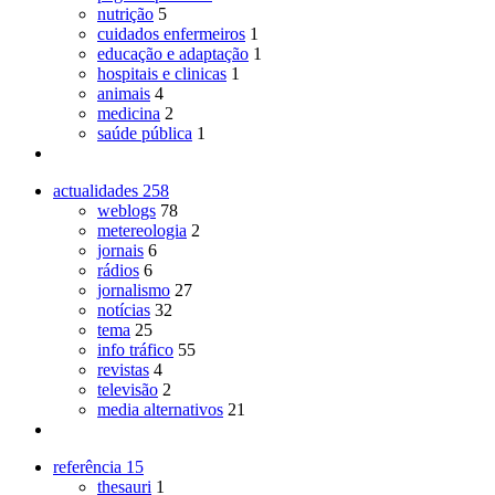
nutrição
5
cuidados enfermeiros
1
educação e adaptação
1
hospitais e clinicas
1
animais
4
medicina
2
saúde pública
1
actualidades
258
weblogs
78
metereologia
2
jornais
6
rádios
6
jornalismo
27
notícias
32
tema
25
info tráfico
55
revistas
4
televisão
2
media alternativos
21
referência
15
thesauri
1