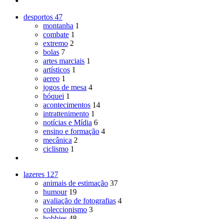
desportos
47
montanha
1
combate
1
extremo
2
bolas
7
artes marciais
1
artísticos
1
aereo
1
jogos de mesa
4
hóquei
1
acontecimentos
14
intrattenimento
1
notícias e Mídia
6
ensino e formação
4
mecânica
2
ciclismo
1
lazeres
127
animais de estimação
37
humour
19
avaliação de fotografias
4
coleccionismo
3
hobbies
48