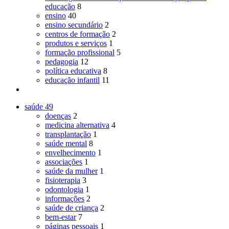
educação
8
ensino
40
ensino secundário
2
centros de formação
2
produtos e serviços
1
formação profissional
5
pedagogia
12
política educativa
8
educação infantil
11
saúde
49
doenças
2
medicina alternativa
4
transplantação
1
saúde mental
8
envelhecimento
1
associações
1
saúde da mulher
1
fisioterapia
3
odontologia
1
informações
2
saúde de criança
2
bem-estar
7
páginas pessoais
1