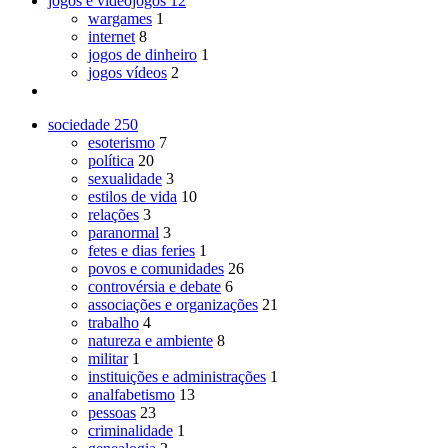
jogos e videojogos
12
wargames
1
internet
8
jogos de dinheiro
1
jogos vídeos
2
sociedade
250
esoterismo
7
política
20
sexualidade
3
estilos de vida
10
relações
3
paranormal
3
fetes e dias feries
1
povos e comunidades
26
controvérsia e debate
6
associações e organizações
21
trabalho
4
natureza e ambiente
8
militar
1
instituições e administrações
1
analfabetismo
13
pessoas
23
criminalidade
1