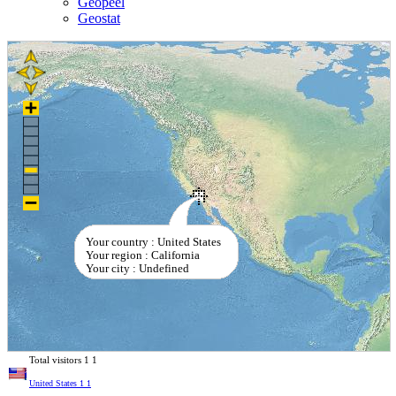
Geopeel
Geostat
Your country : United States
Your region : California
Your city : Undefined
Total visitors
1
1
United States
1
1