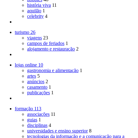
história viva
11
aquilão
1
celebrity
4
turismo
26
viagens
23
campos de feriados
1
alojamento e restauração
2
lojas online
10
gastronomia e alimentação
1
artes
5
anúncios
2
casamento
1
publicações
1
formação
113
associações
11
guias
1
disciplinas
4
universidades e ensino superior
8
tecnologias da informação e a comunicação para a