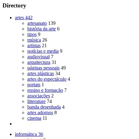
Directory
artes
442
artesanato
139
história da arte
6
tipos
9
música
26
artistas
21
notícias e media
9
audiovisual
7
arquitectura
31
páginas pessoais
49
artes plásticas
34
artes do espectáculo
4
portais
1
ensino e formação
7
associações
2
litterature
74
banda desenhada
4
artes adornos
8
cinema
11
informática
36