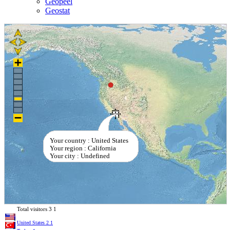
Geopeel
Geostat
Your country : United States
Your region : California
Your city : Undefined
Total visitors
3
1
United States
2
1