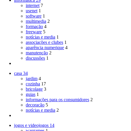
informática
29
internet
7
usenet
1
software
1
multimedia
2
formação
4
freeware
5
notícias e media
1
associações e clubes
1
aparência numerique
4
manutenção
2
discussões
1
casa
34
jardim
4
cozinha
17
bricolage
3
guias
1
informações para os consumidores
2
decoração
5
notícias e media
2
jogos e videojogos
14
wargames
1