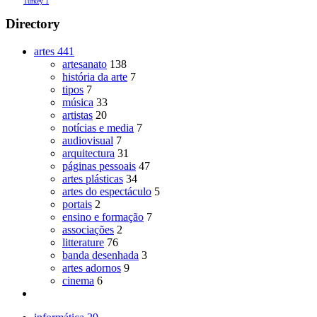
Turkey
1
Directory
artes
441
artesanato
138
história da arte
7
tipos
7
música
33
artistas
20
notícias e media
7
audiovisual
7
arquitectura
31
páginas pessoais
47
artes plásticas
34
artes do espectáculo
5
portais
2
ensino e formação
7
associações
2
litterature
76
banda desenhada
3
artes adornos
9
cinema
6