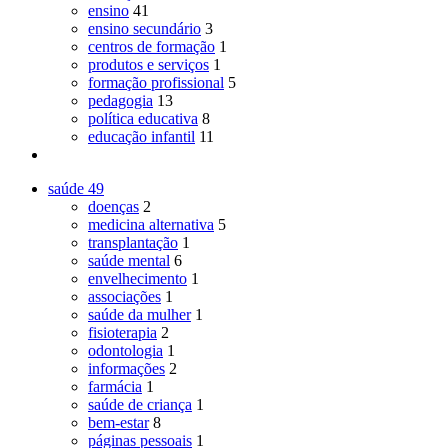
ensino
41
ensino secundário
3
centros de formação
1
produtos e serviços
1
formação profissional
5
pedagogia
13
política educativa
8
educação infantil
11
saúde
49
doenças
2
medicina alternativa
5
transplantação
1
saúde mental
6
envelhecimento
1
associações
1
saúde da mulher
1
fisioterapia
2
odontologia
1
informações
2
farmácia
1
saúde de criança
1
bem-estar
8
páginas pessoais
1