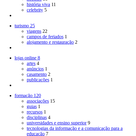
história viva
11
celebrity
5
turismo
25
viagens
22
campos de feriados
1
alojamento e restauração
2
lojas online
8
artes
4
anúncios
1
casamento
2
publicações
1
formação
120
associações
15
guias
1
recursos
1
disciplinas
4
universidades e ensino superior
9
tecnologias da informação e a comunicação para a
educação
7