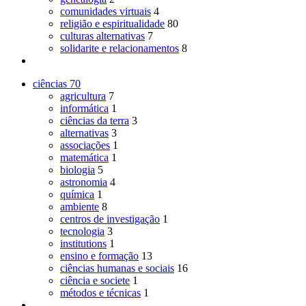
comunidades virtuais
4
religião e espiritualidade
80
culturas alternativas
7
solidarite e relacionamentos
8
ciências
70
agricultura
7
informática
1
ciências da terra
3
alternativas
3
associações
1
matemática
1
biologia
5
astronomia
4
química
1
ambiente
8
centros de investigação
1
tecnologia
3
institutions
1
ensino e formação
13
ciências humanas e sociais
16
ciência e societe
1
métodos e técnicas
1