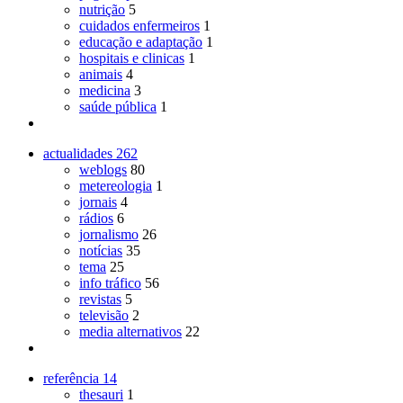
nutrição
5
cuidados enfermeiros
1
educação e adaptação
1
hospitais e clinicas
1
animais
4
medicina
3
saúde pública
1
actualidades
262
weblogs
80
metereologia
1
jornais
4
rádios
6
jornalismo
26
notícias
35
tema
25
info tráfico
56
revistas
5
televisão
2
media alternativos
22
referência
14
thesauri
1