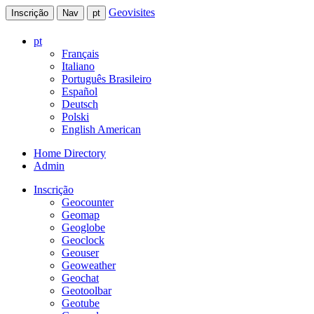
Geovisites
Inscrição
Nav
pt
pt
Français
Italiano
Português Brasileiro
Español
Deutsch
Polski
English American
Home Directory
Admin
Inscrição
Geocounter
Geomap
Geoglobe
Geoclock
Geouser
Geoweather
Geochat
Geotoolbar
Geotube