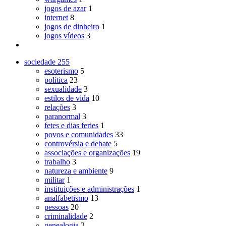
jogos de azar
1
internet
8
jogos de dinheiro
1
jogos vídeos
3
sociedade
255
esoterismo
5
política
23
sexualidade
3
estilos de vida
10
relações
3
paranormal
3
fetes e dias feries
1
povos e comunidades
33
controvérsia e debate
5
associações e organizações
19
trabalho
3
natureza e ambiente
9
militar
1
instituições e administrações
1
analfabetismo
13
pessoas
20
criminalidade
2
genealogia
2