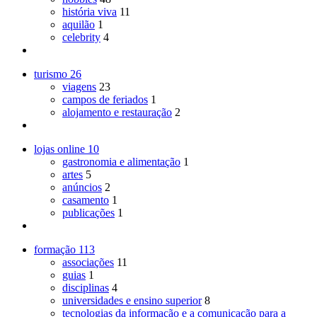
história viva
11
aquilão
1
celebrity
4
turismo
26
viagens
23
campos de feriados
1
alojamento e restauração
2
lojas online
10
gastronomia e alimentação
1
artes
5
anúncios
2
casamento
1
publicações
1
formação
113
associações
11
guias
1
disciplinas
4
universidades e ensino superior
8
tecnologias da informação e a comunicação para a