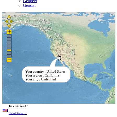
Geopeel
Geostat
Your country : United States
Your region : California
Your city : Undefined
Total visitors
1
1
United States
1
1