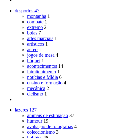
desportos
47
montanha
1
combate
1
extremo
2
bolas
7
artes marciais
1
artísticos
1
aereo
1
jogos de mesa
4
hóquei
1
acontecimentos
14
intrattenimento
1
notícias e Mídia
6
ensino e formação
4
mecânica
2
ciclismo
1
lazeres
127
animais de estimação
37
humour
19
avaliação de fotografias
4
coleccionismo
3
hobbies
48