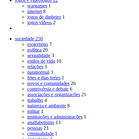
jogos e videojogos
12
wargames
1
internet
8
jogos de dinheiro
1
jogos vídeos
2
sociedade
250
esoterismo
7
política
20
sexualidade
3
estilos de vida
10
relações
3
paranormal
3
fetes e dias feries
1
povos e comunidades
26
controvérsia e debate
6
associações e organizações
21
trabalho
4
natureza e ambiente
8
militar
1
instituições e administrações
1
analfabetismo
13
pessoas
23
criminalidade
1