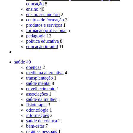
educação
8
ensino
40
ensino secundário
2
centros de formação
2
produtos e serviços
1
formação profissional
5
pedagogia
12
política educativa
8
educação infantil
11
saúde
49
doenças
2
medicina alternativa
4
transplantação
1
saúde mental
8
envelhecimento
1
associações
1
saúde da mulher
1
fisioterapia
3
odontologia
1
informações
2
saúde de criança
2
bem-estar
7
páginas pessoais
1