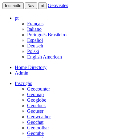
Geovisites
Inscrição
Nav
pt
pt
Français
Italiano
Português Brasileiro
Español
Deutsch
Polski
English American
Home Directory
Admin
Inscrição
Geocounter
Geomap
Geoglobe
Geoclock
Geouser
Geoweather
Geochat
Geotoolbar
Geotube