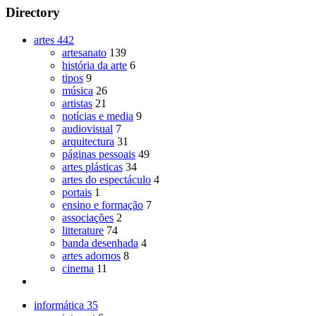
Directory
artes
442
artesanato
139
história da arte
6
tipos
9
música
26
artistas
21
notícias e media
9
audiovisual
7
arquitectura
31
páginas pessoais
49
artes plásticas
34
artes do espectáculo
4
portais
1
ensino e formação
7
associações
2
litterature
74
banda desenhada
4
artes adornos
8
cinema
11
informática
35