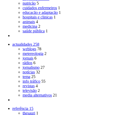
nutrição
5
cuidados enfermeiros
1
educação e adaptação
1
hospitais e clinicas
1
animais
4
medicina
2
saúde pública
1
actualidades
258
weblogs
78
metereologia
2
jornais
6
rádios
6
jornalismo
27
notícias
32
tema
25
info tráfico
55
revistas
4
televisão
2
media alternativos
21
referência
15
thesauri
1