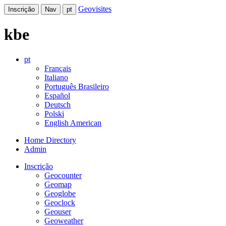
Geovisites
Inscrição
Nav
pt
kbe
pt
Français
Italiano
Português Brasileiro
Español
Deutsch
Polski
English American
Home Directory
Admin
Inscrição
Geocounter
Geomap
Geoglobe
Geoclock
Geouser
Geoweather