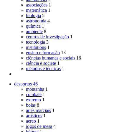
associações
1
matemática
1
biologia
5
astronomia
4
química
1
ambiente
8
centros de investigação
1
tecnologia
3
institutions
1
ensino e formação
13
ciências humanas e sociais
16
ciência e societe
1
métodos e técnicas
1
desportos
46
montanha
1
combate
1
extremo
1
bolas
8
artes marciais
1
artísticos
1
aereo
1
jogos de mesa
4
hóquei
1