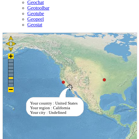
Geochat
Geotoolbar
Geotube
Geopeel
Geostat
Your country : United States
Your region : California
Your city : Undefined