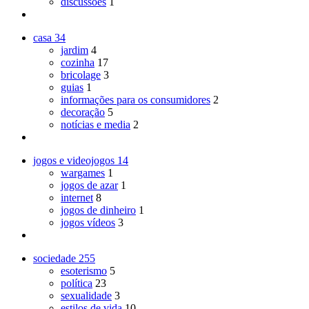
discussões
1
casa
34
jardim
4
cozinha
17
bricolage
3
guias
1
informações para os consumidores
2
decoração
5
notícias e media
2
jogos e videojogos
14
wargames
1
jogos de azar
1
internet
8
jogos de dinheiro
1
jogos vídeos
3
sociedade
255
esoterismo
5
política
23
sexualidade
3
estilos de vida
10