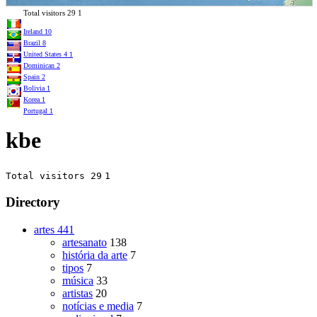
Total visitors
29
1
Ireland
10
Brazil
8
United States
4
1
Dominican
2
Spain
2
Bolivia
1
Korea
1
Portugal
1
kbe
Total visitors 29
1
Directory
artes
441
artesanato
138
história da arte
7
tipos
7
música
33
artistas
20
notícias e media
7