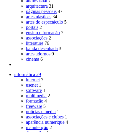
audiovisual
7
arquitectura
31
páginas pessoais
47
artes plásticas
34
artes do espectáculo
5
portais
2
ensino e formação
7
associações
2
litterature
76
banda desenhada
3
artes adornos
9
cinema
6
informática
29
internet
7
usenet
1
software
1
multimedia
2
formação
4
freeware
5
notícias e media
1
associações e clubes
1
aparência numerique
4
manutenção
2