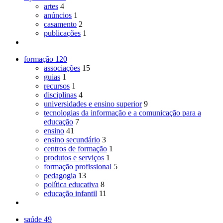
artes
4
anúncios
1
casamento
2
publicações
1
formação
120
associações
15
guias
1
recursos
1
disciplinas
4
universidades e ensino superior
9
tecnologias da informação e a comunicação para a
educação
7
ensino
41
ensino secundário
3
centros de formação
1
produtos e serviços
1
formação profissional
5
pedagogia
13
política educativa
8
educação infantil
11
saúde
49