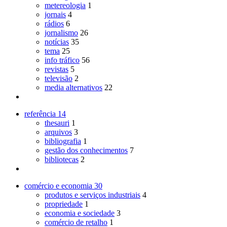
metereologia
1
jornais
4
rádios
6
jornalismo
26
notícias
35
tema
25
info tráfico
56
revistas
5
televisão
2
media alternativos
22
referência
14
thesauri
1
arquivos
3
bibliografia
1
gestão dos conhecimentos
7
bibliotecas
2
comércio e economia
30
produtos e serviços industriais
4
propriedade
1
economia e sociedade
3
comércio de retalho
1