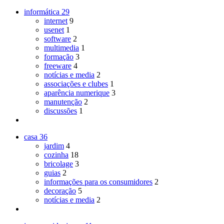
informática
29
internet
9
usenet
1
software
2
multimedia
1
formação
3
freeware
4
notícias e media
2
associações e clubes
1
aparência numerique
3
manutenção
2
discussões
1
casa
36
jardim
4
cozinha
18
bricolage
3
guias
2
informações para os consumidores
2
decoração
5
notícias e media
2