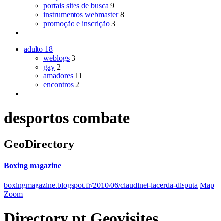
portais sites de busca
9
instrumentos webmaster
8
promoção e inscrição
3
adulto
18
weblogs
3
gay
2
amadores
11
encontros
2
desportos combate
GeoDirectory
Boxing magazine
boxingmagazine.blogspot.fr/2010/06/claudinei-lacerda-disputa
Map
Zoom
Directory
pt
Geovisites