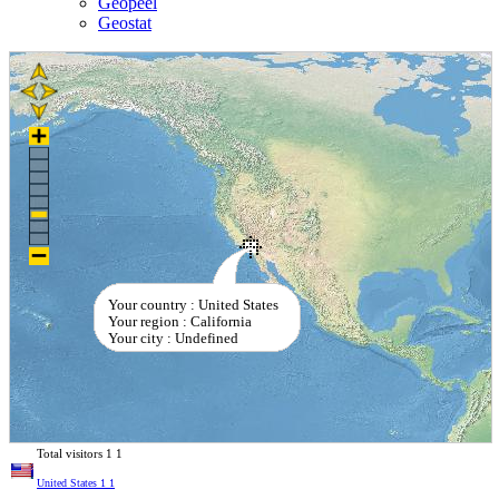
Geopeel
Geostat
Your country : United States
Your region : California
Your city : Undefined
Total visitors
1
1
United States
1
1