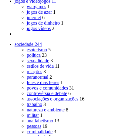
jogos e videojogos
11
wargames
1
jogos de azar
1
internet
6
jogos de dinheiro
1
jogos vídeos
2
sociedade
244
esoterismo
5
política
23
sexualidade
3
estilos de vida
11
relações
3
paranormal
2
fetes e dias feries
1
povos e comunidades
31
controvérsia e debate
6
associações e organizações
16
trabalho
3
natureza e ambiente
8
militar
1
analfabetismo
13
pessoas
19
criminalidade
3