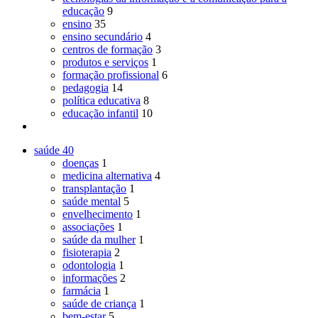
educação
9
ensino
35
ensino secundário
4
centros de formação
3
produtos e serviços
1
formação profissional
6
pedagogia
14
política educativa
8
educação infantil
10
saúde
40
doenças
1
medicina alternativa
4
transplantação
1
saúde mental
5
envelhecimento
1
associações
1
saúde da mulher
1
fisioterapia
2
odontologia
1
informações
2
farmácia
1
saúde de criança
1
bem-estar
5