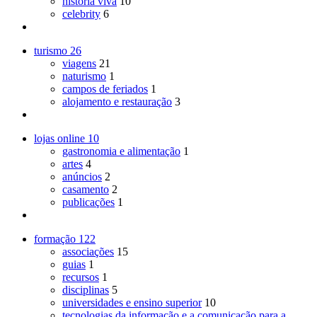
história viva
10
celebrity
6
turismo
26
viagens
21
naturismo
1
campos de feriados
1
alojamento e restauração
3
lojas online
10
gastronomia e alimentação
1
artes
4
anúncios
2
casamento
2
publicações
1
formação
122
associações
15
guias
1
recursos
1
disciplinas
5
universidades e ensino superior
10
tecnologias da informação e a comunicação para a