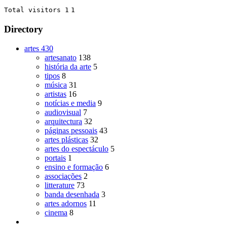
Total visitors 1
1
Directory
artes
430
artesanato
138
história da arte
5
tipos
8
música
31
artistas
16
notícias e media
9
audiovisual
7
arquitectura
32
páginas pessoais
43
artes plásticas
32
artes do espectáculo
5
portais
1
ensino e formação
6
associações
2
litterature
73
banda desenhada
3
artes adornos
11
cinema
8