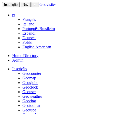
Geovisites
Inscrição
Nav
pt
pt
Français
Italiano
Português Brasileiro
Español
Deutsch
Polski
English American
Home Directory
Admin
Inscrição
Geocounter
Geomap
Geoglobe
Geoclock
Geouser
Geoweather
Geochat
Geotoolbar
Geotube