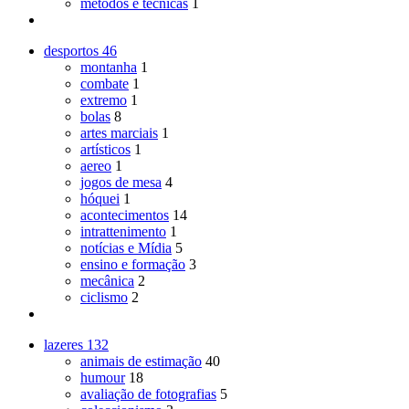
métodos e técnicas
1
desportos
46
montanha
1
combate
1
extremo
1
bolas
8
artes marciais
1
artísticos
1
aereo
1
jogos de mesa
4
hóquei
1
acontecimentos
14
intrattenimento
1
notícias e Mídia
5
ensino e formação
3
mecânica
2
ciclismo
2
lazeres
132
animais de estimação
40
humour
18
avaliação de fotografias
5