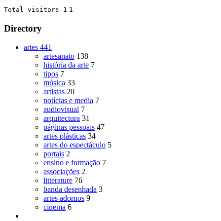
Total visitors 1
1
Directory
artes
441
artesanato
138
história da arte
7
tipos
7
música
33
artistas
20
notícias e media
7
audiovisual
7
arquitectura
31
páginas pessoais
47
artes plásticas
34
artes do espectáculo
5
portais
2
ensino e formação
7
associações
2
litterature
76
banda desenhada
3
artes adornos
9
cinema
6