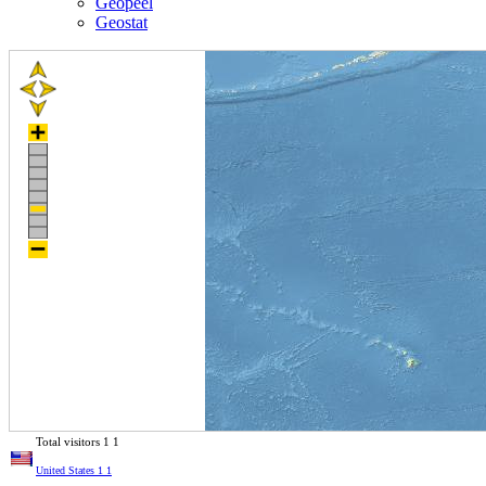
Geopeel
Geostat
Total visitors
1
1
United States
1
1