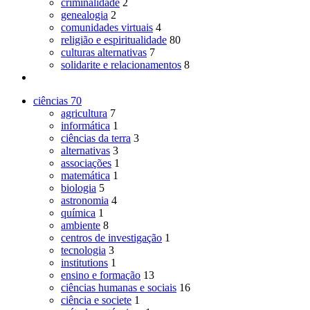
criminalidade
2
genealogia
2
comunidades virtuais
4
religião e espiritualidade
80
culturas alternativas
7
solidarite e relacionamentos
8
ciências
70
agricultura
7
informática
1
ciências da terra
3
alternativas
3
associações
1
matemática
1
biologia
5
astronomia
4
química
1
ambiente
8
centros de investigação
1
tecnologia
3
institutions
1
ensino e formação
13
ciências humanas e sociais
16
ciência e societe
1