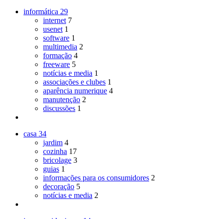
informática
29
internet
7
usenet
1
software
1
multimedia
2
formação
4
freeware
5
notícias e media
1
associações e clubes
1
aparência numerique
4
manutenção
2
discussões
1
casa
34
jardim
4
cozinha
17
bricolage
3
guias
1
informações para os consumidores
2
decoração
5
notícias e media
2