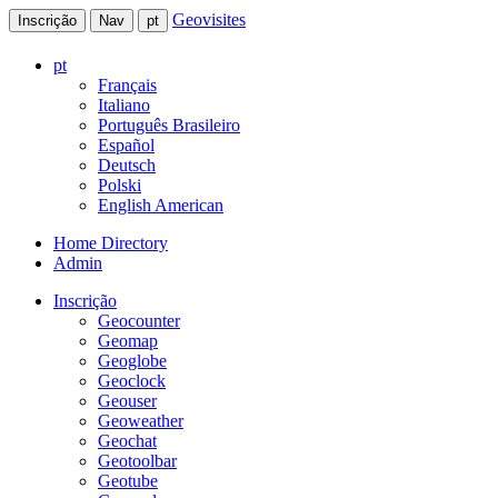
Geovisites
Inscrição
Nav
pt
pt
Français
Italiano
Português Brasileiro
Español
Deutsch
Polski
English American
Home Directory
Admin
Inscrição
Geocounter
Geomap
Geoglobe
Geoclock
Geouser
Geoweather
Geochat
Geotoolbar
Geotube