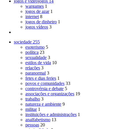
jogos e videojogos
14
wargames
1
jogos de azar
1
internet
8
jogos de dinheiro
1
jogos vídeos
3
sociedade
255
esoterismo
5
política
23
sexualidade
3
estilos de vida
10
relações
3
paranormal
3
fetes e dias feries
1
povos e comunidades
33
controvérsia e debate
5
associações e organizações
19
trabalho
3
natureza e ambiente
9
militar
1
instituições e administrações
1
analfabetismo
13
pessoas
20