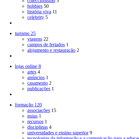
coleccionismo
3
hobbies
50
história viva
11
celebrity
5
turismo
25
viagens
22
campos de feriados
1
alojamento e restauração
2
lojas online
8
artes
4
anúncios
1
casamento
2
publicações
1
formação
120
associações
15
guias
1
recursos
1
disciplinas
4
universidades e ensino superior
9
tecnologias da informação e a comunicação para a educa