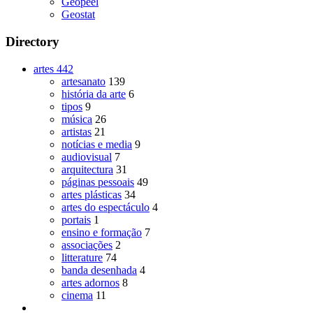
Geopeel
Geostat
Directory
artes
442
artesanato
139
história da arte
6
tipos
9
música
26
artistas
21
notícias e media
9
audiovisual
7
arquitectura
31
páginas pessoais
49
artes plásticas
34
artes do espectáculo
4
portais
1
ensino e formação
7
associações
2
litterature
74
banda desenhada
4
artes adornos
8
cinema
11