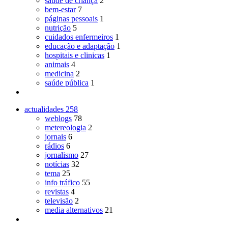
saúde de criança
2
bem-estar
7
páginas pessoais
1
nutrição
5
cuidados enfermeiros
1
educação e adaptação
1
hospitais e clinicas
1
animais
4
medicina
2
saúde pública
1
actualidades
258
weblogs
78
metereologia
2
jornais
6
rádios
6
jornalismo
27
notícias
32
tema
25
info tráfico
55
revistas
4
televisão
2
media alternativos
21