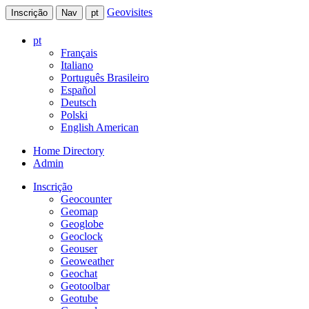
Geovisites
Inscrição
Nav
pt
pt
Français
Italiano
Português Brasileiro
Español
Deutsch
Polski
English American
Home Directory
Admin
Inscrição
Geocounter
Geomap
Geoglobe
Geoclock
Geouser
Geoweather
Geochat
Geotoolbar
Geotube