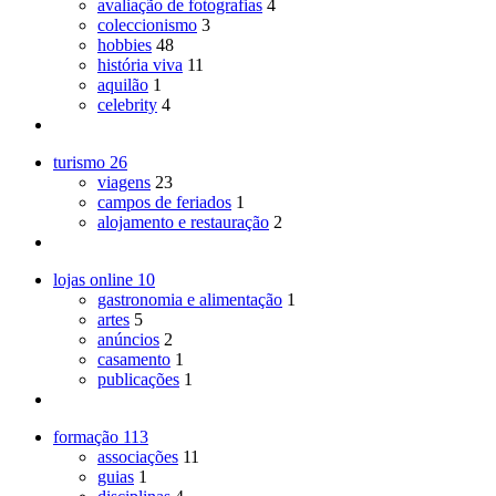
avaliação de fotografias
4
coleccionismo
3
hobbies
48
história viva
11
aquilão
1
celebrity
4
turismo
26
viagens
23
campos de feriados
1
alojamento e restauração
2
lojas online
10
gastronomia e alimentação
1
artes
5
anúncios
2
casamento
1
publicações
1
formação
113
associações
11
guias
1