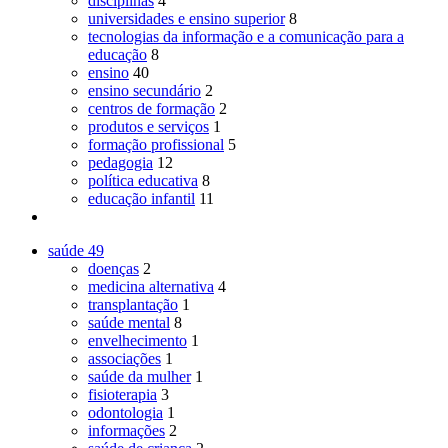
disciplinas
4
universidades e ensino superior
8
tecnologias da informação e a comunicação para a
educação
8
ensino
40
ensino secundário
2
centros de formação
2
produtos e serviços
1
formação profissional
5
pedagogia
12
política educativa
8
educação infantil
11
saúde
49
doenças
2
medicina alternativa
4
transplantação
1
saúde mental
8
envelhecimento
1
associações
1
saúde da mulher
1
fisioterapia
3
odontologia
1
informações
2