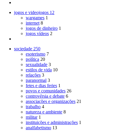
jogos e videojogos
12
wargames
1
internet
8
jogos de dinheiro
1
jogos vídeos
2
sociedade
250
esoterismo
7
política
20
sexualidade
3
estilos de vida
10
relações
3
paranormal
3
fetes e dias feries
1
povos e comunidades
26
controvérsia e debate
6
associações e organizações
21
trabalho
4
natureza e ambiente
8
militar
1
instituições e administrações
1
analfabetismo
13