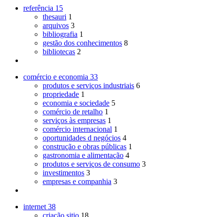
referência
15
thesauri
1
arquivos
3
bibliografia
1
gestão dos conhecimentos
8
bibliotecas
2
comércio e economia
33
produtos e serviços industriais
6
propriedade
1
economia e sociedade
5
comércio de retalho
1
serviços às empresas
1
comércio internacional
1
oportunidades d negócios
4
construção e obras públicas
1
gastronomia e alimentação
4
produtos e serviços de consumo
3
investimentos
3
empresas e companhia
3
internet
38
criação sitio
18