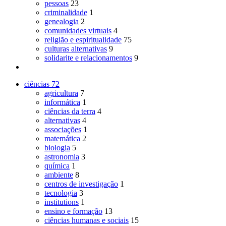
pessoas
23
criminalidade
1
genealogia
2
comunidades virtuais
4
religião e espiritualidade
75
culturas alternativas
9
solidarite e relacionamentos
9
ciências
72
agricultura
7
informática
1
ciências da terra
4
alternativas
4
associações
1
matemática
2
biologia
5
astronomia
3
química
1
ambiente
8
centros de investigação
1
tecnologia
3
institutions
1
ensino e formação
13
ciências humanas e sociais
15