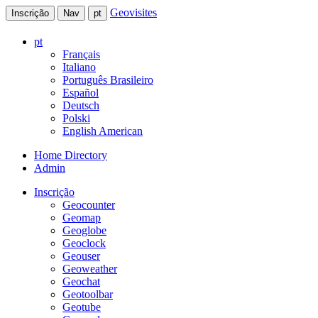
Geovisites
Inscrição
Nav
pt
pt
Français
Italiano
Português Brasileiro
Español
Deutsch
Polski
English American
Home Directory
Admin
Inscrição
Geocounter
Geomap
Geoglobe
Geoclock
Geouser
Geoweather
Geochat
Geotoolbar
Geotube