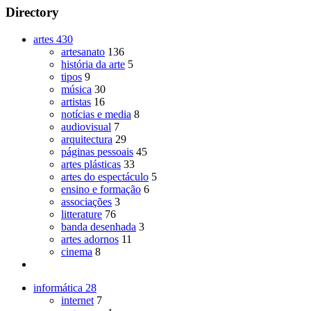
Directory
artes
430
artesanato
136
história da arte
5
tipos
9
música
30
artistas
16
notícias e media
8
audiovisual
7
arquitectura
29
páginas pessoais
45
artes plásticas
33
artes do espectáculo
5
ensino e formação
6
associações
3
litterature
76
banda desenhada
3
artes adornos
11
cinema
8
informática
28
internet
7