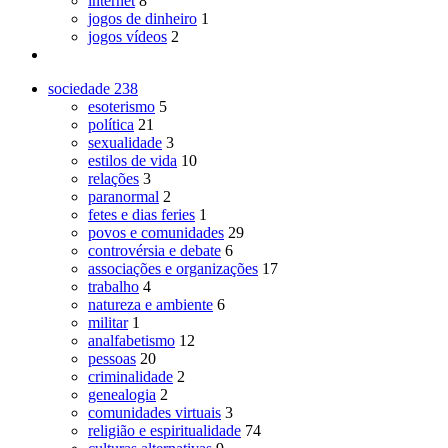
internet
8
jogos de dinheiro
1
jogos vídeos
2
sociedade
238
esoterismo
5
política
21
sexualidade
3
estilos de vida
10
relações
3
paranormal
2
fetes e dias feries
1
povos e comunidades
29
controvérsia e debate
6
associações e organizações
17
trabalho
4
natureza e ambiente
6
militar
1
analfabetismo
12
pessoas
20
criminalidade
2
genealogia
2
comunidades virtuais
3
religião e espiritualidade
74