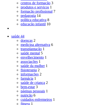
centros de formação
3
produtos e serviços
1
formação profissional
7
pedagogia
14
política educativa
8
educação infantil
10
saúde
44
doenças
2
medicina alternativa
6
transplantação
1
saúde mental
5
envelhecimento
1
associações
1
saúde da mulher
1
fisioterapia
2
informações
2
farmácia
1
saúde de criança
2
bem-estar
3
páginas pessoais
1
nutrição
6
cuidados enfermeiros
1
fitness
1