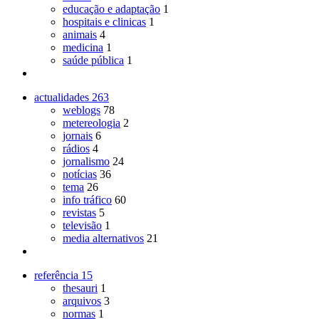
educação e adaptação
1
hospitais e clinicas
1
animais
4
medicina
1
saúde pública
1
actualidades
263
weblogs
78
metereologia
2
jornais
6
rádios
4
jornalismo
24
notícias
36
tema
26
info tráfico
60
revistas
5
televisão
1
media alternativos
21
referência
15
thesauri
1
arquivos
3
normas
1