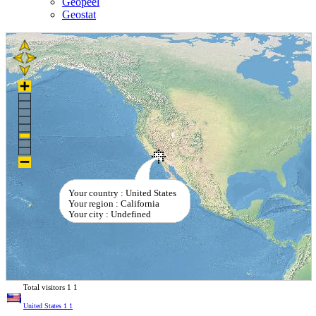
Geopeel
Geostat
Your country : United States
Your region : California
Your city : Undefined
Total visitors
1
1
United States
1
1