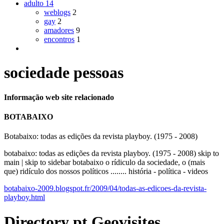
adulto
14
weblogs
2
gay
2
amadores
9
encontros
1
sociedade pessoas
Informação web site relacionado
BOTABAIXO
Botabaixo: todas as edições da revista playboy. (1975 - 2008)
botabaixo: todas as edições da revista playboy. (1975 - 2008) skip to
main | skip to sidebar botabaixo o rídiculo da sociedade, o (mais
que) ridículo dos nossos políticos ........ história - política - videos
botabaixo-2009.blogspot.fr/2009/04/todas-as-edicoes-da-revista-
playboy.html
Directory
pt
Geovisites