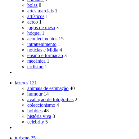
bolas
8
artes marciais
1
artísticos
1
aereo
1
jogos de mesa
3
hóquei
1
acontecimentos
15
intrattenimento
1
notícias e Mídia
4
ensino e formação
3
mecânica
1
ciclismo
1
lazeres
121
animais de estimação
40
humour
14
avaliação de fotografias
2
coleccionismo
4
hobbies
48
história viva
8
celebrity
5
turismo
25