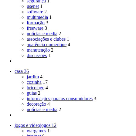
segurança
1
usenet
1
software
2
multimedia
1
formação
3
freeware
3
notícias e media
2
associações e clubes
1
aparência numerique
4
manutenção
2
discussões
1
casa
36
jardim
4
cozinha
17
bricolage
4
guias
2
informações para os consumidores
3
decoração
4
notícias e media
2
jogos e videojogos
12
wargames
1