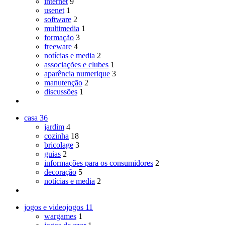
internet
9
usenet
1
software
2
multimedia
1
formação
3
freeware
4
notícias e media
2
associações e clubes
1
aparência numerique
3
manutenção
2
discussões
1
casa
36
jardim
4
cozinha
18
bricolage
3
guias
2
informações para os consumidores
2
decoração
5
notícias e media
2
jogos e videojogos
11
wargames
1