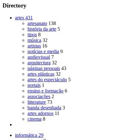
Directory
artes
431
artesanato
138
história da arte
5
tipos
8
música
32
artistas
16
notícias e media
9
audiovisual
7
arquitectura
32
páginas pessoais
43
artes plásticas
32
artes do espectáculo
5
portais
1
ensino e formação
6
associações
2
litterature
73
banda desenhada
3
artes adornos
11
cinema
8
informática
29