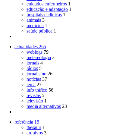
cuidados enfermeiros
1
educação e adaptação
1
hospitais e clinicas
1
animais
3
medicina
1
saúde pública
1
actualidades
265
weblogs
79
metereologia
2
jornais
4
rádios
5
jornalismo
26
notícias
37
tema
27
info tráfico
56
revistas
5
televisão
1
media alternativos
23
referência
15
thesauri
1
arquivos
3