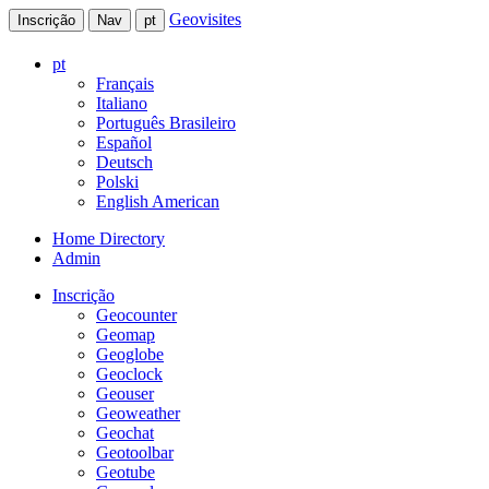
Geovisites
Inscrição
Nav
pt
pt
Français
Italiano
Português Brasileiro
Español
Deutsch
Polski
English American
Home Directory
Admin
Inscrição
Geocounter
Geomap
Geoglobe
Geoclock
Geouser
Geoweather
Geochat
Geotoolbar
Geotube