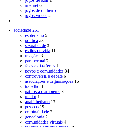
jogos de azar
1
internet
6
jogos de dinheiro
1
jogos vídeos
2
sociedade
251
esoterismo
5
política
23
sexualidade
3
estilos de vida
11
relações
3
paranormal
2
fetes e dias feries
1
povos e comunidades
34
controvérsia e debate
6
associações e organizações
16
trabalho
3
natureza e ambiente
8
militar
1
analfabetismo
13
pessoas
19
criminalidade
3
genealogia
2
comunidades virtuais
4