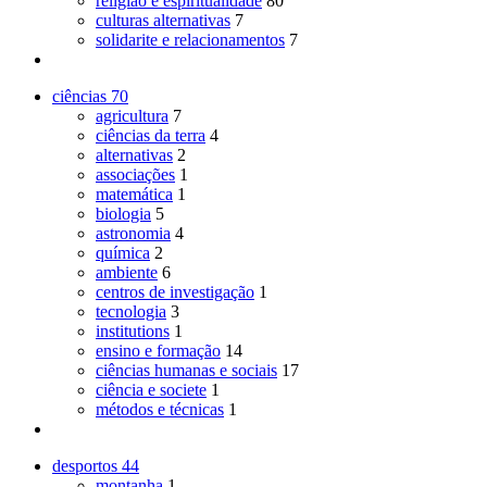
religião e espiritualidade
80
culturas alternativas
7
solidarite e relacionamentos
7
ciências
70
agricultura
7
ciências da terra
4
alternativas
2
associações
1
matemática
1
biologia
5
astronomia
4
química
2
ambiente
6
centros de investigação
1
tecnologia
3
institutions
1
ensino e formação
14
ciências humanas e sociais
17
ciência e societe
1
métodos e técnicas
1
desportos
44
montanha
1