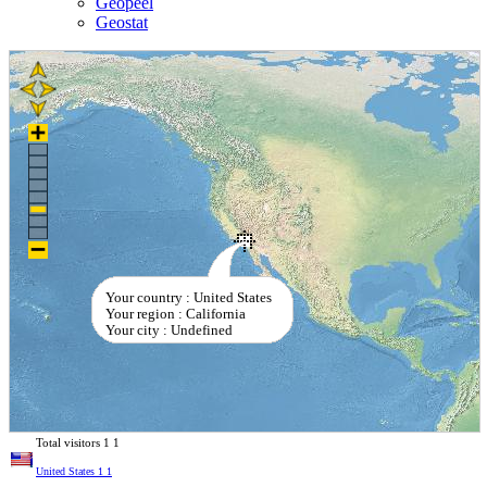
Geopeel
Geostat
Your country : United States
Your region : California
Your city : Undefined
Total visitors
1
1
United States
1
1