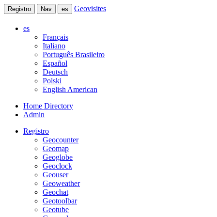
Geovisites
Registro
Nav
es
es
Français
Italiano
Português Brasileiro
Español
Deutsch
Polski
English American
Home Directory
Admin
Registro
Geocounter
Geomap
Geoglobe
Geoclock
Geouser
Geoweather
Geochat
Geotoolbar
Geotube