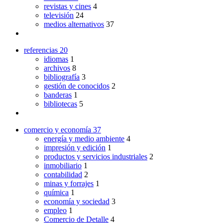
revistas y cines
4
televisión
24
medios alternativos
37
referencias
20
idiomas
1
archivos
8
bibliografía
3
gestión de conocidos
2
banderas
1
bibliotecas
5
comercio y economía
37
energía y medio ambiente
4
impresión y edición
1
productos y servicios industriales
2
inmobiliario
1
contabilidad
2
minas y forrajes
1
química
1
economía y sociedad
3
empleo
1
Comercio de Detalle
4