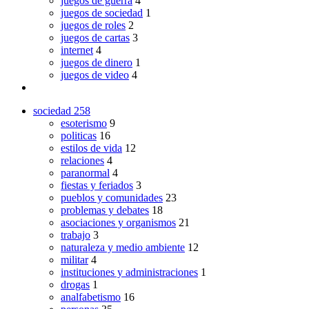
juegos de guerra
4
juegos de sociedad
1
juegos de roles
2
juegos de cartas
3
internet
4
juegos de dinero
1
juegos de video
4
sociedad
258
esoterismo
9
politicas
16
estilos de vida
12
relaciones
4
paranormal
4
fiestas y feriados
3
pueblos y comunidades
23
problemas y debates
18
asociaciones y organismos
21
trabajo
3
naturaleza y medio ambiente
12
militar
4
instituciones y administraciones
1
drogas
1
analfabetismo
16