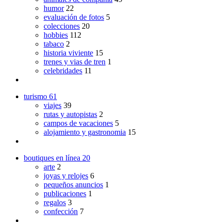
humor
22
evaluación de fotos
5
colecciones
20
hobbies
112
tabaco
2
historia viviente
15
trenes y vias de tren
1
celebridades
11
turismo
61
viajes
39
rutas y autopistas
2
campos de vacaciones
5
alojamiento y gastronomia
15
boutiques en línea
20
arte
2
joyas y relojes
6
pequeños anuncios
1
publicaciones
1
regalos
3
confección
7