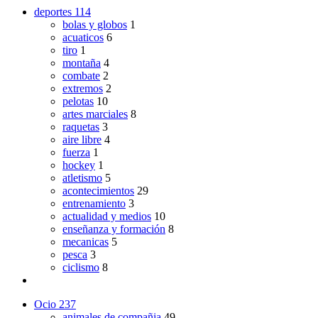
deportes
114
bolas y globos
1
acuaticos
6
tiro
1
montaña
4
combate
2
extremos
2
pelotas
10
artes marciales
8
raquetas
3
aire libre
4
fuerza
1
hockey
1
atletismo
5
acontecimientos
29
entrenamiento
3
actualidad y medios
10
enseñanza y formación
8
mecanicas
5
pesca
3
ciclismo
8
Ocio
237
animales de compañia
49