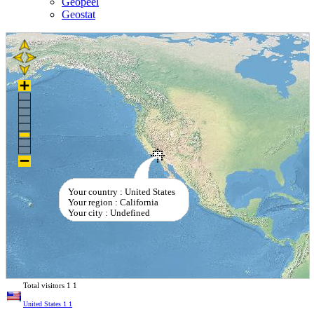
Geopeel
Geostat
Your country : United States
Your region : California
Your city : Undefined
Total visitors
1
1
United States
1
1