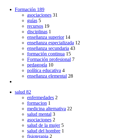
Formación
189
asociaciones
31
guías
5
recursos
19
disciplinas
1
enseñanza superior
14
enseñanza especializada
12
enseñanza secundaria
43
formación continua
15
Formación profesional
7
pedagogía
10
política educativa
4
enseñanza elemental
28
salud
82
enfermedades
2
formacion
1
medicina alternativa
22
salud mental
3
asociaciones
2
salud de la mujer
5
salud del hombre
1
fisioterapia
2