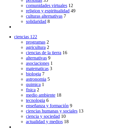
personas
35
comunidades virtuales
12
religion y espiritualidad
49
culturas alternativas
7
solidaridad
8
ciencias
122
programas
2
agricultura
2
ciencias de la tierra
16
alternativas
9
asociaciones
1
matematicas
3
biologia
7
astronomia
5
quimica
1
fisica
2
medio ambiente
18
tecnologia
6
enseñanza y formación
9
ciencias humanas y sociales
13
ciencia y sociedad
10
actualidad y medios
18