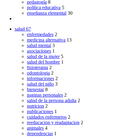
pedagogía
8
política educativa
5
enseñanza elemental
30
salud
67
enfermedades
2
medicina alternativa
13
salud mental
3
asociaciones
1
salud de la mujer
5
salud del hombre
1
fisioterapia
2
odontologia
2
informaciones
2
salud del niño
3
bienestar
8
paginas personales
2
salud de la persona adulta
2
nutricion
2
publicaciones
1
cuidados enfermeros
2
reeducacion y readaptacion
2
animales
4
dependencias
1