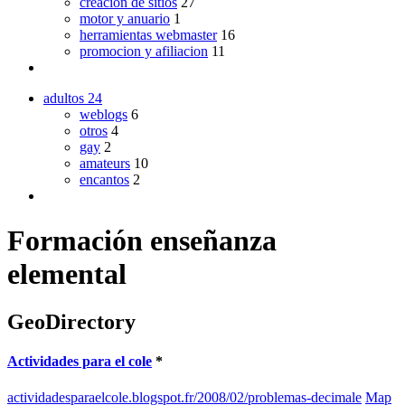
creacion de sitios
27
motor y anuario
1
herramientas webmaster
16
promocion y afiliacion
11
adultos
24
weblogs
6
otros
4
gay
2
amateurs
10
encantos
2
Formación enseñanza
elemental
GeoDirectory
Actividades para el cole
*
actividadesparaelcole.blogspot.fr/2008/02/problemas-decimale
Map