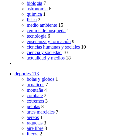
biologia
7
astronomia
6
quimica
1
fisica
2
medio ambiente
15
centros de busqueda
1
tecnologia
6
enseñanza y formación
9
ciencias humanas y sociales
10
ciencia y sociedad
10
actualidad y medios
18
deportes
113
bolas y globos
1
acuaticos
7
montaña
4
combate
2
extremos
3
pelotas
8
artes marciales
7
aereos
1
raquetas
3
aire libre
3
fuerza
2