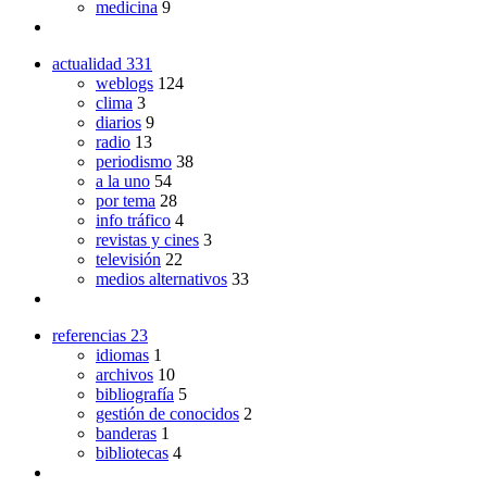
medicina
9
actualidad
331
weblogs
124
clima
3
diarios
9
radio
13
periodismo
38
a la uno
54
por tema
28
info tráfico
4
revistas y cines
3
televisión
22
medios alternativos
33
referencias
23
idiomas
1
archivos
10
bibliografía
5
gestión de conocidos
2
banderas
1
bibliotecas
4