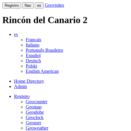
Geovisites
Registro
Nav
es
Rincón del Canario 2
es
Français
Italiano
Português Brasileiro
Español
Deutsch
Polski
English American
Home Directory
Admin
Registro
Geocounter
Geomap
Geoglobe
Geoclock
Geouser
Geoweather