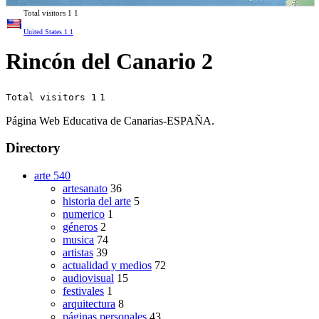
Total visitors
1
1
United States
1
1
Rincón del Canario 2
Total visitors 1
1
Página Web Educativa de Canarias-ESPAÑA.
Directory
arte
540
artesanato
36
historia del arte
5
numerico
1
géneros
2
musica
74
artistas
39
actualidad y medios
72
audiovisual
15
festivales
1
arquitectura
8
páginas personales
43