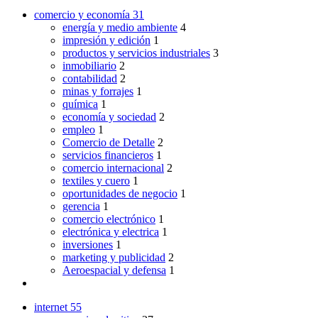
comercio y economía
31
energía y medio ambiente
4
impresión y edición
1
productos y servicios industriales
3
inmobiliario
2
contabilidad
2
minas y forrajes
1
química
1
economía y sociedad
2
empleo
1
Comercio de Detalle
2
servicios financieros
1
comercio internacional
2
textiles y cuero
1
oportunidades de negocio
1
gerencia
1
comercio electrónico
1
electrónica y electrica
1
inversiones
1
marketing y publicidad
2
Aeroespacial y defensa
1
internet
55