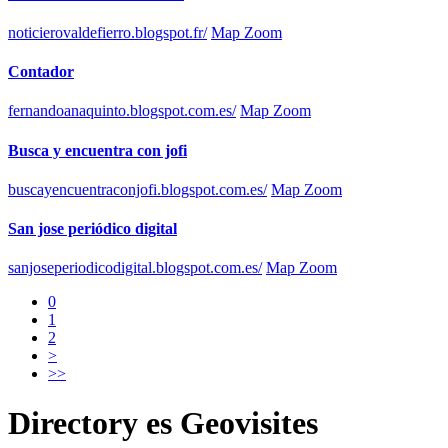
noticierovaldefierro.blogspot.fr/
Map Zoom
Contador
fernandoanaquinto.blogspot.com.es/
Map Zoom
Busca y encuentra con jofi
buscayencuentraconjofi.blogspot.com.es/
Map Zoom
San jose periódico digital
sanjoseperiodicodigital.blogspot.com.es/
Map Zoom
0
1
2
>
>>
Directory
es
Geovisites