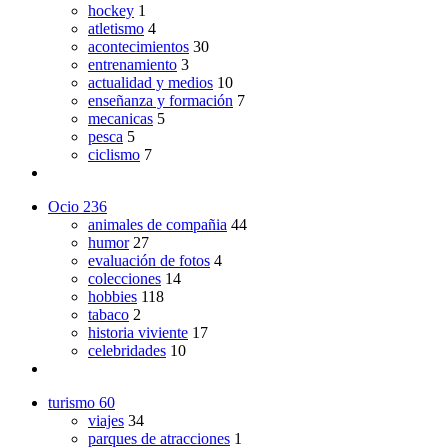
hockey
1
atletismo
4
acontecimientos
30
entrenamiento
3
actualidad y medios
10
enseñanza y formación
7
mecanicas
5
pesca
5
ciclismo
7
Ocio
236
animales de compañia
44
humor
27
evaluación de fotos
4
colecciones
14
hobbies
118
tabaco
2
historia viviente
17
celebridades
10
turismo
60
viajes
34
parques de atracciones
1