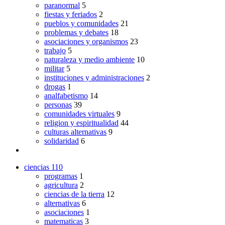
paranormal
5
fiestas y feriados
2
pueblos y comunidades
21
problemas y debates
18
asociaciones y organismos
23
trabajo
5
naturaleza y medio ambiente
10
militar
5
instituciones y administraciones
2
drogas
1
analfabetismo
14
personas
39
comunidades virtuales
9
religion y espiritualidad
44
culturas alternativas
9
solidaridad
6
ciencias
110
programas
1
agricultura
2
ciencias de la tierra
12
alternativas
6
asociaciones
1
matematicas
3