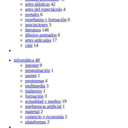
artes plásticas
42
artes del espectáculo
4
portales
6
enseñanza y formación
6
asociaciones
3
literatura
146
dibujos animados
6
artes aplicadas
17
cine
14
informática
48
internet
9
programación
1
usenet
1
programas
4
multimedia
3
imágenes
1
formación
3
actualidad y medios
19
inteligencia artificial
1
material
2
comercio y economía
2
plataformas
2