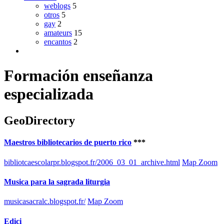
weblogs
5
otros
5
gay
2
amateurs
15
encantos
2
Formación enseñanza
especializada
GeoDirectory
Maestros bibliotecarios de puerto rico
***
bibliotcaescolarpr.blogspot.fr/2006_03_01_archive.html
Map Zoom
Musica para la sagrada liturgia
musicasacralc.blogspot.fr/
Map Zoom
Edici