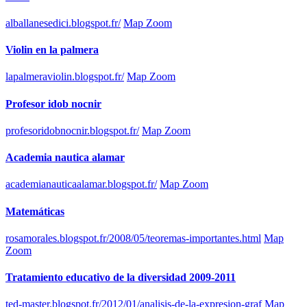
alballanesedici.blogspot.fr/
Map Zoom
Violin en la palmera
lapalmeraviolin.blogspot.fr/
Map Zoom
Profesor idob nocnir
profesoridobnocnir.blogspot.fr/
Map Zoom
Academia nautica alamar
academianauticaalamar.blogspot.fr/
Map Zoom
Matemáticas
rosamorales.blogspot.fr/2008/05/teoremas-importantes.html
Map
Zoom
Tratamiento educativo de la diversidad 2009-2011
ted-master.blogspot.fr/2012/01/analisis-de-la-expresion-graf
Map