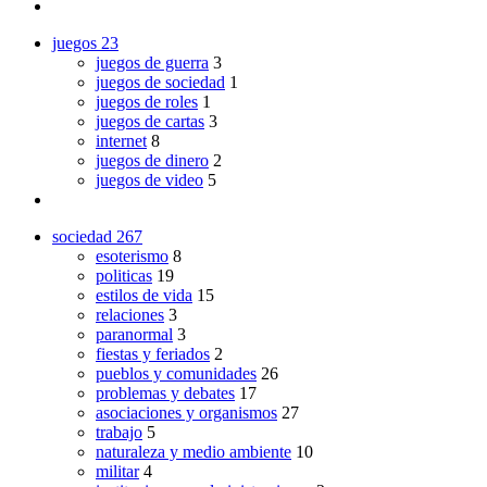
juegos
23
juegos de guerra
3
juegos de sociedad
1
juegos de roles
1
juegos de cartas
3
internet
8
juegos de dinero
2
juegos de video
5
sociedad
267
esoterismo
8
politicas
19
estilos de vida
15
relaciones
3
paranormal
3
fiestas y feriados
2
pueblos y comunidades
26
problemas y debates
17
asociaciones y organismos
27
trabajo
5
naturaleza y medio ambiente
10
militar
4