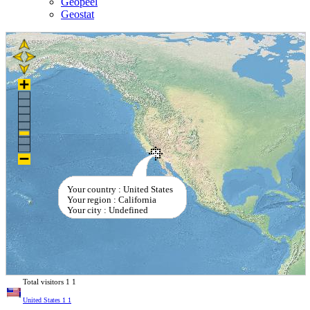
Geopeel
Geostat
Your country : United States
Your region : California
Your city : Undefined
Total visitors
1
1
United States
1
1