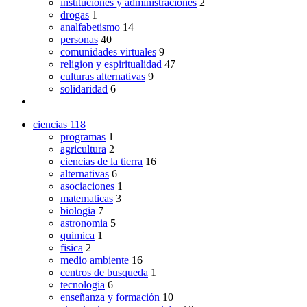
instituciones y administraciones
2
drogas
1
analfabetismo
14
personas
40
comunidades virtuales
9
religion y espiritualidad
47
culturas alternativas
9
solidaridad
6
ciencias
118
programas
1
agricultura
2
ciencias de la tierra
16
alternativas
6
asociaciones
1
matematicas
3
biologia
7
astronomia
5
quimica
1
fisica
2
medio ambiente
16
centros de busqueda
1
tecnologia
6
enseñanza y formación
10