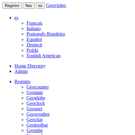
Geovisites
Registro
Nav
es
es
Français
Italiano
Português Brasileiro
Español
Deutsch
Polski
English American
Home Directory
Admin
Registro
Geocounter
Geomap
Geoglobe
Geoclock
Geouser
Geoweather
Geochat
Geotoolbar
Geotube