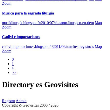
Zoom
Musica para la sagrada liturgia
musikliturgik.blogspot.fr/2010/07/el-canto-liturgico-en-tiem
Map
Zoom
Cadivi e importaciones
cadivi-importaciones.blogspot.fr/2011/06/tramites-registro-s
Map
Zoom
0
1
>
>>
Directory
es
Geovisites
Registro
Admin
Copyright © Geovisites 2000 / 2026