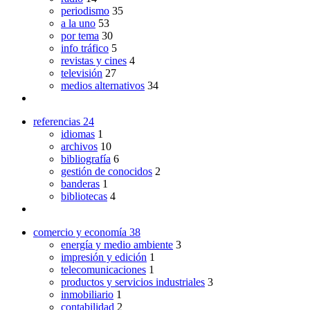
periodismo
35
a la uno
53
por tema
30
info tráfico
5
revistas y cines
4
televisión
27
medios alternativos
34
referencias
24
idiomas
1
archivos
10
bibliografía
6
gestión de conocidos
2
banderas
1
bibliotecas
4
comercio y economía
38
energía y medio ambiente
3
impresión y edición
1
telecomunicaciones
1
productos y servicios industriales
3
inmobiliario
1
contabilidad
2