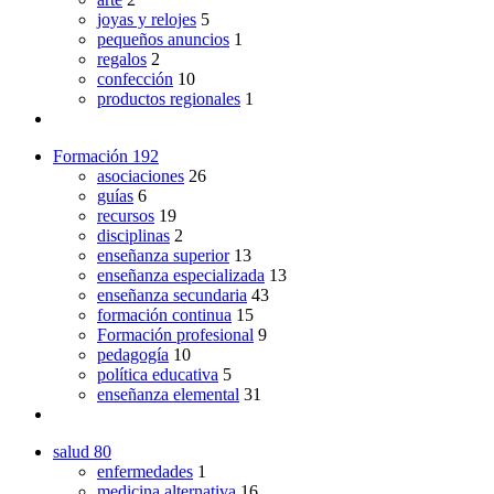
joyas y relojes
5
pequeños anuncios
1
regalos
2
confección
10
productos regionales
1
Formación
192
asociaciones
26
guías
6
recursos
19
disciplinas
2
enseñanza superior
13
enseñanza especializada
13
enseñanza secundaria
43
formación continua
15
Formación profesional
9
pedagogía
10
política educativa
5
enseñanza elemental
31
salud
80
enfermedades
1
medicina alternativa
16