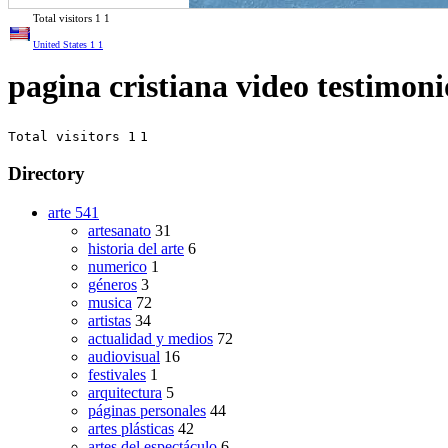
Total visitors
1
1
United States
1
1
pagina cristiana video testimoni
Total visitors 1
1
Directory
arte
541
artesanato
31
historia del arte
6
numerico
1
géneros
3
musica
72
artistas
34
actualidad y medios
72
audiovisual
16
festivales
1
arquitectura
5
páginas personales
44
artes plásticas
42
artes del espectáculo
6