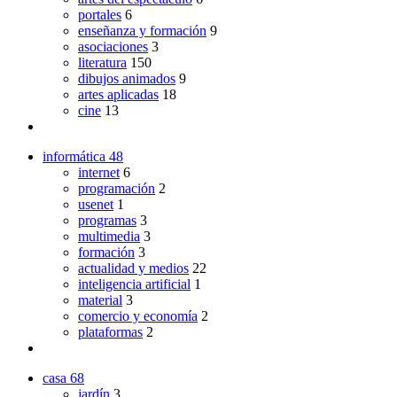
portales
6
enseñanza y formación
9
asociaciones
3
literatura
150
dibujos animados
9
artes aplicadas
18
cine
13
informática
48
internet
6
programación
2
usenet
1
programas
3
multimedia
3
formación
3
actualidad y medios
22
inteligencia artificial
1
material
3
comercio y economía
2
plataformas
2
casa
68
jardín
3