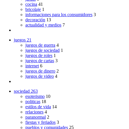
cocina
41
bricolaje
1
informaciones para los consumidores
3
decoración
13
actualidad y medios
7
juegos
21
juegos de guerra
4
juegos de sociedad
1
juegos de roles
1
juegos de cartas
3
internet
6
juegos de dinero
2
juegos de video
4
sociedad
263
esoterismo
10
politicas
18
estilos de vida
14
relaciones
4
paranormal
2
fiestas y feriados
3
pueblos y comunidades
25