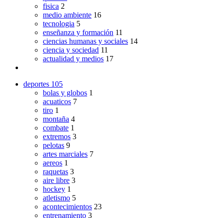
fisica
2
medio ambiente
16
tecnologia
5
enseñanza y formación
11
ciencias humanas y sociales
14
ciencia y sociedad
11
actualidad y medios
17
deportes
105
bolas y globos
1
acuaticos
7
tiro
1
montaña
4
combate
1
extremos
3
pelotas
9
artes marciales
7
aereos
1
raquetas
3
aire libre
3
hockey
1
atletismo
5
acontecimientos
23
entrenamiento
3