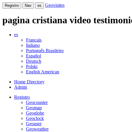
Geovisites
Registro
Nav
es
pagina cristiana video testimoni
es
Français
Italiano
Português Brasileiro
Español
Deutsch
Polski
English American
Home Directory
Admin
Registro
Geocounter
Geomap
Geoglobe
Geoclock
Geouser
Geoweather