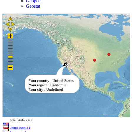
Geopeel
Geostat
Your country : United States
Your region : California
Your city : Undefined
Total visitors
4
2
United States
3
1