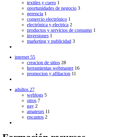
textiles y cuero
1
oportunidades de negocio
3
gerencia
1
comercio electrónico
1
electrónica y electrica
2
productos y servicios de consumo
1
inversiones
1
marketing y publicidad
3
internet
55
creacion de sitios
28
herramientas webmaster
16
promocion y afiliacion
11
adultos
27
weblogs
5
otros
7
gay
2
amateurs
11
encantos
2