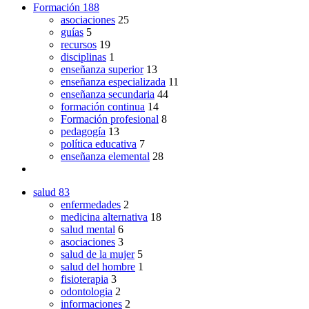
Formación
188
asociaciones
25
guías
5
recursos
19
disciplinas
1
enseñanza superior
13
enseñanza especializada
11
enseñanza secundaria
44
formación continua
14
Formación profesional
8
pedagogía
13
política educativa
7
enseñanza elemental
28
salud
83
enfermedades
2
medicina alternativa
18
salud mental
6
asociaciones
3
salud de la mujer
5
salud del hombre
1
fisioterapia
3
odontologia
2
informaciones
2