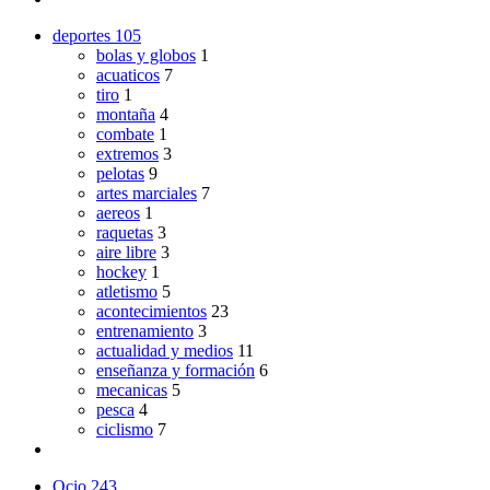
deportes
105
bolas y globos
1
acuaticos
7
tiro
1
montaña
4
combate
1
extremos
3
pelotas
9
artes marciales
7
aereos
1
raquetas
3
aire libre
3
hockey
1
atletismo
5
acontecimientos
23
entrenamiento
3
actualidad y medios
11
enseñanza y formación
6
mecanicas
5
pesca
4
ciclismo
7
Ocio
243