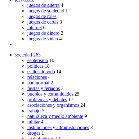
juegos de guerra
4
juegos de sociedad
1
juegos de roles
1
juegos de cartas
3
internet
6
juegos de dinero
2
juegos de video
4
sociedad
263
esoterismo
10
politicas
18
estilos de vida
14
relaciones
4
paranormal
2
fiestas y feriados
3
pueblos y comunidades
25
problemas y debates
17
asociaciones y organismos
24
trabajo
5
naturaleza y medio ambiente
9
militar
4
instituciones y administraciones
3
drogas
1
analfabetismo
14