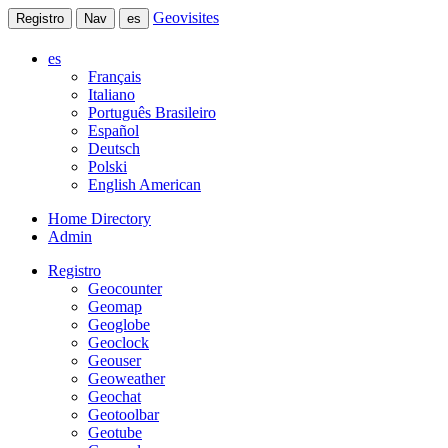
Geovisites
Registro
Nav
es
es
Français
Italiano
Português Brasileiro
Español
Deutsch
Polski
English American
Home Directory
Admin
Registro
Geocounter
Geomap
Geoglobe
Geoclock
Geouser
Geoweather
Geochat
Geotoolbar
Geotube