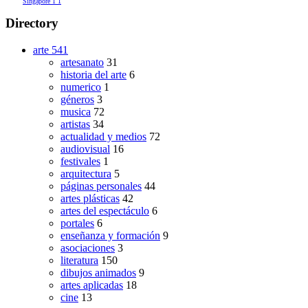
Singapore
1
1
Directory
arte
541
artesanato
31
historia del arte
6
numerico
1
géneros
3
musica
72
artistas
34
actualidad y medios
72
audiovisual
16
festivales
1
arquitectura
5
páginas personales
44
artes plásticas
42
artes del espectáculo
6
portales
6
enseñanza y formación
9
asociaciones
3
literatura
150
dibujos animados
9
artes aplicadas
18
cine
13