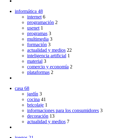
informática
48
internet
6
programación
2
usenet
1
programas
3
multimedia
3
formación
3
actualidad y medios
22
inteligencia artificial
1
material
3
comercio y economía
2
plataformas
2
casa
68
jardín
3
cocina
41
bricolaje
1
informaciones para los consumidores
3
decoración
13
actualidad y medios
7
juegos
21