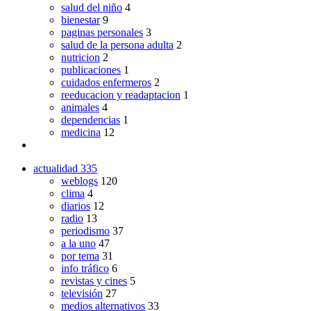
salud del niño
4
bienestar
9
paginas personales
3
salud de la persona adulta
2
nutricion
2
publicaciones
1
cuidados enfermeros
2
reeducacion y readaptacion
1
animales
4
dependencias
1
medicina
12
actualidad
335
weblogs
120
clima
4
diarios
12
radio
13
periodismo
37
a la uno
47
por tema
31
info tráfico
6
revistas y cines
5
televisión
27
medios alternativos
33