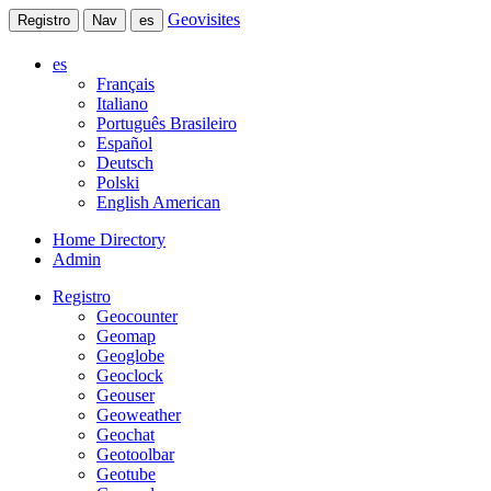
Geovisites
Registro
Nav
es
es
Français
Italiano
Português Brasileiro
Español
Deutsch
Polski
English American
Home Directory
Admin
Registro
Geocounter
Geomap
Geoglobe
Geoclock
Geouser
Geoweather
Geochat
Geotoolbar
Geotube