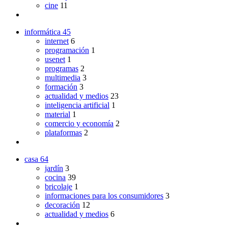
cine
11
informática
45
internet
6
programación
1
usenet
1
programas
2
multimedia
3
formación
3
actualidad y medios
23
inteligencia artificial
1
material
1
comercio y economía
2
plataformas
2
casa
64
jardín
3
cocina
39
bricolaje
1
informaciones para los consumidores
3
decoración
12
actualidad y medios
6