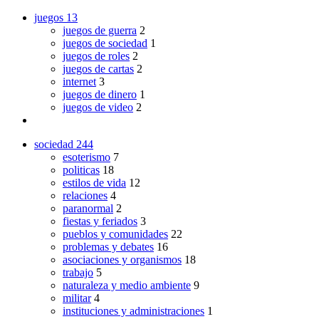
juegos
13
juegos de guerra
2
juegos de sociedad
1
juegos de roles
2
juegos de cartas
2
internet
3
juegos de dinero
1
juegos de video
2
sociedad
244
esoterismo
7
politicas
18
estilos de vida
12
relaciones
4
paranormal
2
fiestas y feriados
3
pueblos y comunidades
22
problemas y debates
16
asociaciones y organismos
18
trabajo
5
naturaleza y medio ambiente
9
militar
4
instituciones y administraciones
1