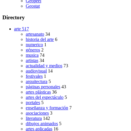
Geopeel
Geostat
Directory
arte
517
artesanato
34
historia del arte
6
numerico
1
géneros
2
musica
74
artistas
34
actualidad y medios
73
audiovisual
14
festivales
1
arquitectura
5
páginas personales
43
artes plásticas
36
artes del espectáculo
5
portales
5
enseñanza y formación
7
asociaciones
3
literatura
142
dibujos animados
5
artes aplicadas
16