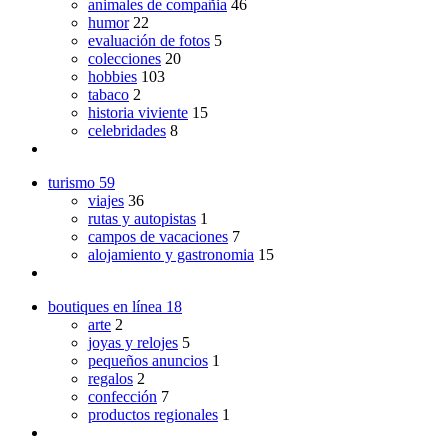
animales de compañia
46
humor
22
evaluación de fotos
5
colecciones
20
hobbies
103
tabaco
2
historia viviente
15
celebridades
8
turismo
59
viajes
36
rutas y autopistas
1
campos de vacaciones
7
alojamiento y gastronomia
15
boutiques en línea
18
arte
2
joyas y relojes
5
pequeños anuncios
1
regalos
2
confección
7
productos regionales
1