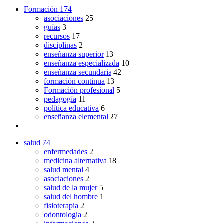
Formación
174
asociaciones
25
guías
3
recursos
17
disciplinas
2
enseñanza superior
13
enseñanza especializada
10
enseñanza secundaria
42
formación continua
13
Formación profesional
5
pedagogía
11
política educativa
6
enseñanza elemental
27
salud
74
enfermedades
2
medicina alternativa
18
salud mental
4
asociaciones
2
salud de la mujer
5
salud del hombre
1
fisioterapia
2
odontologia
2