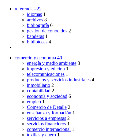
referencias
22
idiomas
1
archivos
8
bibliografía
6
gestión de conocidos
2
banderas
1
bibliotecas
4
comercio y economía
40
energía y medio ambiente
3
impresión y edición
1
telecomunicaciones
1
productos y servicios industriales
4
inmobiliario
2
contabilidad
2
economía y sociedad
6
empleo
1
Comercio de Detalle
2
enseñanza y formación
1
servicios a empresas
2
servicios financieros
1
comercio internacional
1
textiles y cuero
1