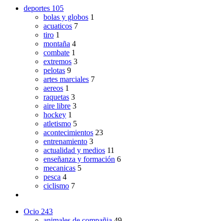
deportes
105
bolas y globos
1
acuaticos
7
tiro
1
montaña
4
combate
1
extremos
3
pelotas
9
artes marciales
7
aereos
1
raquetas
3
aire libre
3
hockey
1
atletismo
5
acontecimientos
23
entrenamiento
3
actualidad y medios
11
enseñanza y formación
6
mecanicas
5
pesca
4
ciclismo
7
Ocio
243
animales de compañia
49