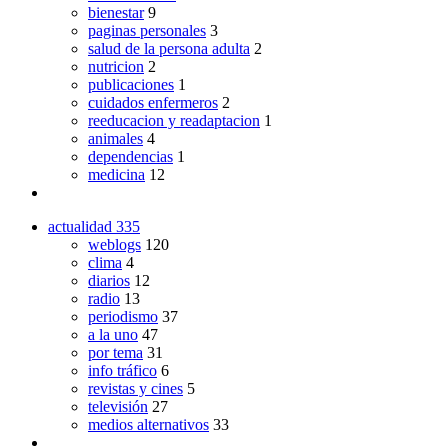
bienestar
9
paginas personales
3
salud de la persona adulta
2
nutricion
2
publicaciones
1
cuidados enfermeros
2
reeducacion y readaptacion
1
animales
4
dependencias
1
medicina
12
actualidad
335
weblogs
120
clima
4
diarios
12
radio
13
periodismo
37
a la uno
47
por tema
31
info tráfico
6
revistas y cines
5
televisión
27
medios alternativos
33