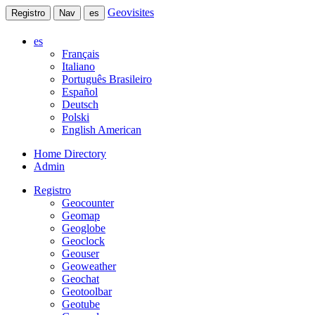
Geovisites
Registro
Nav
es
es
Français
Italiano
Português Brasileiro
Español
Deutsch
Polski
English American
Home Directory
Admin
Registro
Geocounter
Geomap
Geoglobe
Geoclock
Geouser
Geoweather
Geochat
Geotoolbar
Geotube