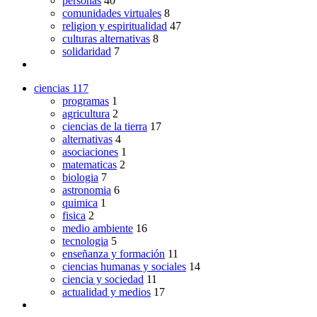
personas
40
comunidades virtuales
8
religion y espiritualidad
47
culturas alternativas
8
solidaridad
7
ciencias
117
programas
1
agricultura
2
ciencias de la tierra
17
alternativas
4
asociaciones
1
matematicas
2
biologia
7
astronomia
6
quimica
1
fisica
2
medio ambiente
16
tecnologia
5
enseñanza y formación
11
ciencias humanas y sociales
14
ciencia y sociedad
11
actualidad y medios
17