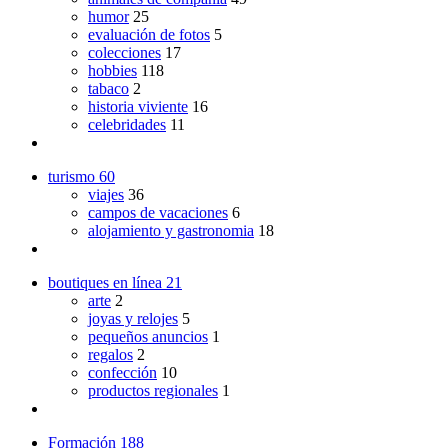
humor
25
evaluación de fotos
5
colecciones
17
hobbies
118
tabaco
2
historia viviente
16
celebridades
11
turismo
60
viajes
36
campos de vacaciones
6
alojamiento y gastronomia
18
boutiques en línea
21
arte
2
joyas y relojes
5
pequeños anuncios
1
regalos
2
confección
10
productos regionales
1
Formación
188