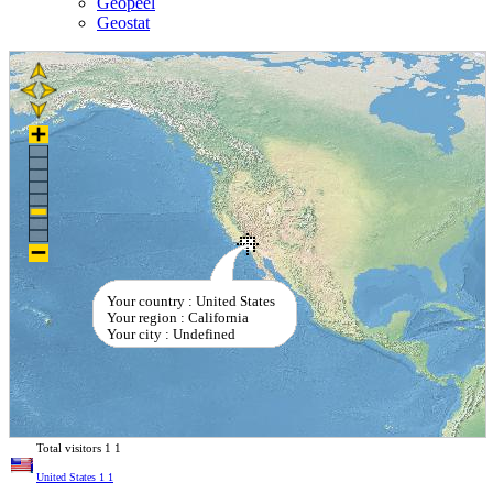
Geopeel
Geostat
Your country : United States
Your region : California
Your city : Undefined
Total visitors
1
1
United States
1
1