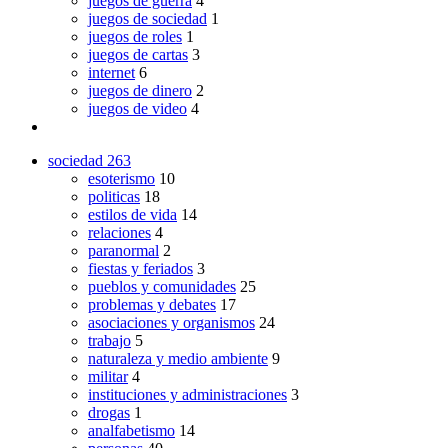
juegos de guerra
4
juegos de sociedad
1
juegos de roles
1
juegos de cartas
3
internet
6
juegos de dinero
2
juegos de video
4
sociedad
263
esoterismo
10
politicas
18
estilos de vida
14
relaciones
4
paranormal
2
fiestas y feriados
3
pueblos y comunidades
25
problemas y debates
17
asociaciones y organismos
24
trabajo
5
naturaleza y medio ambiente
9
militar
4
instituciones y administraciones
3
drogas
1
analfabetismo
14