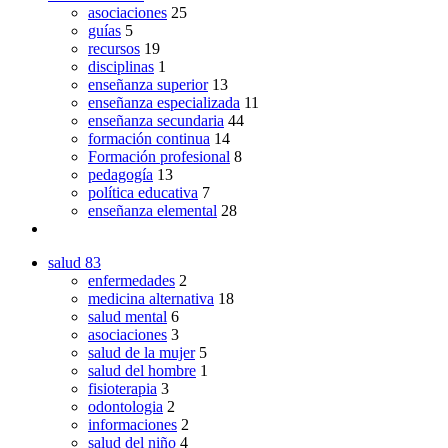
asociaciones
25
guías
5
recursos
19
disciplinas
1
enseñanza superior
13
enseñanza especializada
11
enseñanza secundaria
44
formación continua
14
Formación profesional
8
pedagogía
13
política educativa
7
enseñanza elemental
28
salud
83
enfermedades
2
medicina alternativa
18
salud mental
6
asociaciones
3
salud de la mujer
5
salud del hombre
1
fisioterapia
3
odontologia
2
informaciones
2
salud del niño
4