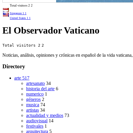
Total visitors
2
2
Singapore
1
1
United States
1
1
El Observador Vaticano
Total visitors 2
2
Noticias, análisis, opiniones y crónicas en español de la vida vatican
Directory
arte
517
artesanato
34
historia del arte
6
numerico
1
géneros
2
musica
74
artistas
34
actualidad y medios
73
audiovisual
14
festivales
1
arquitectura
5