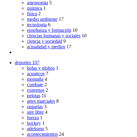
astronomia
5
quimica
1
fisica
2
medio ambiente
17
tecnologia
6
enseñanza y formación
10
ciencias humanas y sociales
10
ciencia y sociedad
9
actualidad y medios
17
deportes
107
bolas y globos
1
acuaticos
7
montaña
4
combate
2
extremos
2
pelotas
11
artes marciales
8
raquetas
3
aire libre
4
fuerza
1
hockey
1
atletismo
5
acontecimientos
24