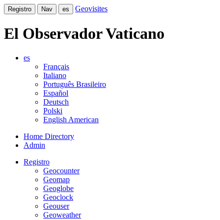
Geovisites
Registro
Nav
es
El Observador Vaticano
es
Français
Italiano
Português Brasileiro
Español
Deutsch
Polski
English American
Home Directory
Admin
Registro
Geocounter
Geomap
Geoglobe
Geoclock
Geouser
Geoweather