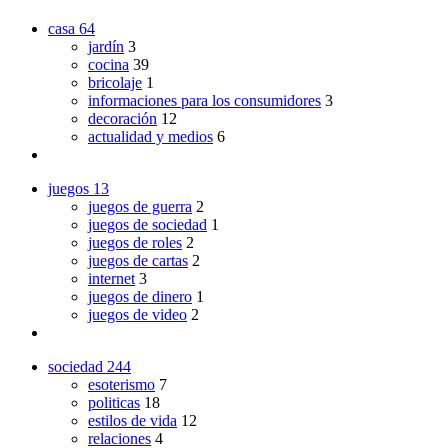
casa
64
jardín
3
cocina
39
bricolaje
1
informaciones para los consumidores
3
decoración
12
actualidad y medios
6
juegos
13
juegos de guerra
2
juegos de sociedad
1
juegos de roles
2
juegos de cartas
2
internet
3
juegos de dinero
1
juegos de video
2
sociedad
244
esoterismo
7
politicas
18
estilos de vida
12
relaciones
4