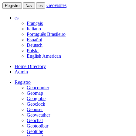
Geovisites
Registro
Nav
es
es
Français
Italiano
Português Brasileiro
Español
Deutsch
Polski
English American
Home Directory
Admin
Registro
Geocounter
Geomap
Geoglobe
Geoclock
Geouser
Geoweather
Geochat
Geotoolbar
Geotube