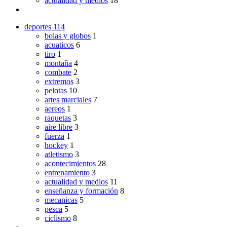
actualidad y medios
18
deportes
114
bolas y globos
1
acuaticos
6
tiro
1
montaña
4
combate
2
extremos
3
pelotas
10
artes marciales
7
aereos
1
raquetas
3
aire libre
3
fuerza
1
hockey
1
atletismo
3
acontecimientos
28
entrenamiento
3
actualidad y medios
11
enseñanza y formación
8
mecanicas
5
pesca
5
ciclismo
8