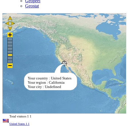
Geopeel
Geostat
Your country : United States
Your region : California
Your city : Undefined
Total visitors
1
1
United States
1
1