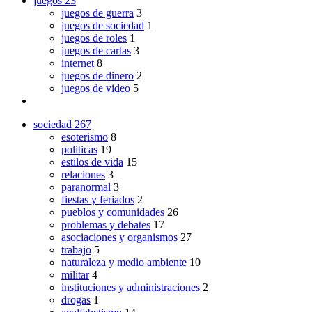
juegos
23
juegos de guerra
3
juegos de sociedad
1
juegos de roles
1
juegos de cartas
3
internet
8
juegos de dinero
2
juegos de video
5
sociedad
267
esoterismo
8
politicas
19
estilos de vida
15
relaciones
3
paranormal
3
fiestas y feriados
2
pueblos y comunidades
26
problemas y debates
17
asociaciones y organismos
27
trabajo
5
naturaleza y medio ambiente
10
militar
4
instituciones y administraciones
2
drogas
1