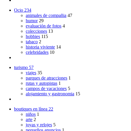
Ocio
234
animales de compañia
47
humor
29
evaluación de fotos
4
colecciones
13
hobbies
115
tabaco
2
historia viviente
14
celebridades
10
turismo
57
viajes
35
parques de atracciones
1
rutas y autopistas
1
campos de vacaciones
5
alojamiento y gastronomia
15
boutiques en línea
22
niños
1
arte
2
joyas y relojes
5
pequeños anuncios
1