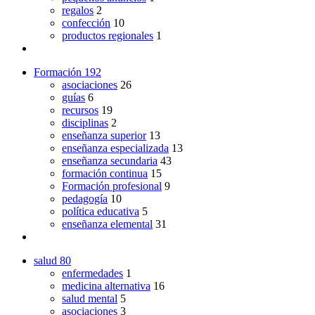
regalos
2
confección
10
productos regionales
1
Formación
192
asociaciones
26
guías
6
recursos
19
disciplinas
2
enseñanza superior
13
enseñanza especializada
13
enseñanza secundaria
43
formación continua
15
Formación profesional
9
pedagogía
10
política educativa
5
enseñanza elemental
31
salud
80
enfermedades
1
medicina alternativa
16
salud mental
5
asociaciones
3