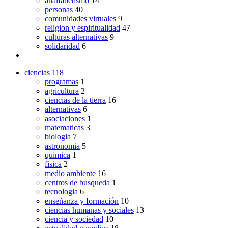
analfabetismo
14
personas
40
comunidades virtuales
9
religion y espiritualidad
47
culturas alternativas
9
solidaridad
6
ciencias
118
programas
1
agricultura
2
ciencias de la tierra
16
alternativas
6
asociaciones
1
matematicas
3
biologia
7
astronomia
5
quimica
1
fisica
2
medio ambiente
16
centros de busqueda
1
tecnologia
6
enseñanza y formación
10
ciencias humanas y sociales
13
ciencia y sociedad
10