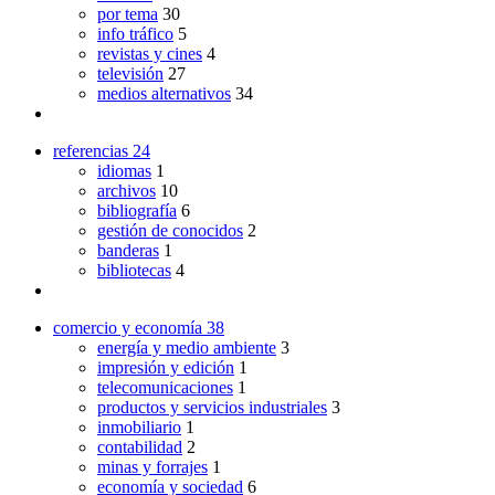
por tema
30
info tráfico
5
revistas y cines
4
televisión
27
medios alternativos
34
referencias
24
idiomas
1
archivos
10
bibliografía
6
gestión de conocidos
2
banderas
1
bibliotecas
4
comercio y economía
38
energía y medio ambiente
3
impresión y edición
1
telecomunicaciones
1
productos y servicios industriales
3
inmobiliario
1
contabilidad
2
minas y forrajes
1
economía y sociedad
6