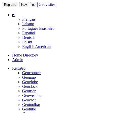
Geovisites
Registro
Nav
es
es
Français
Italiano
Português Brasileiro
Español
Deutsch
Polski
English American
Home Directory
Admin
Registro
Geocounter
Geomap
Geoglobe
Geoclock
Geouser
Geoweather
Geochat
Geotoolbar
Geotube