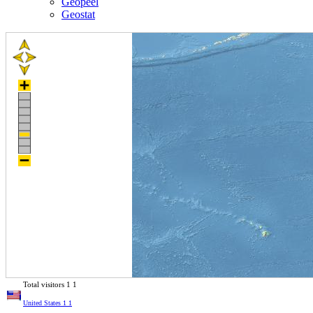
Geopeel
Geostat
Total visitors
1
1
United States
1
1