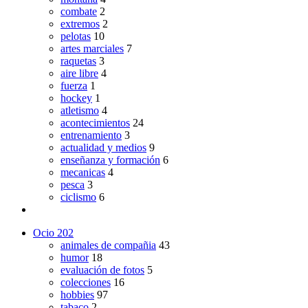
combate
2
extremos
2
pelotas
10
artes marciales
7
raquetas
3
aire libre
4
fuerza
1
hockey
1
atletismo
4
acontecimientos
24
entrenamiento
3
actualidad y medios
9
enseñanza y formación
6
mecanicas
4
pesca
3
ciclismo
6
Ocio
202
animales de compañia
43
humor
18
evaluación de fotos
5
colecciones
16
hobbies
97
tabaco
2