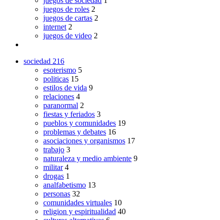
juegos de sociedad
1
juegos de roles
2
juegos de cartas
2
internet
2
juegos de video
2
sociedad
216
esoterismo
5
politicas
15
estilos de vida
9
relaciones
4
paranormal
2
fiestas y feriados
3
pueblos y comunidades
19
problemas y debates
16
asociaciones y organismos
17
trabajo
3
naturaleza y medio ambiente
9
militar
4
drogas
1
analfabetismo
13
personas
32
comunidades virtuales
10
religion y espiritualidad
40